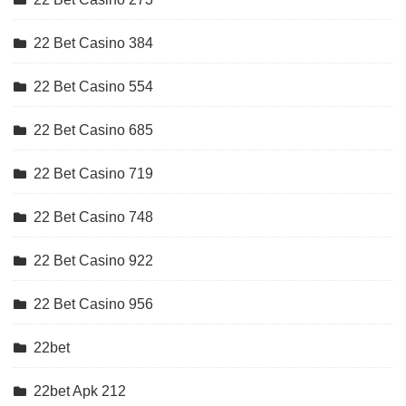
22 Bet Casino 384
22 Bet Casino 554
22 Bet Casino 685
22 Bet Casino 719
22 Bet Casino 748
22 Bet Casino 922
22 Bet Casino 956
22bet
22bet Apk 212