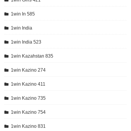
1win In 585
1win India
1win India 523
1win Kazahstan 835
1win Kazino 274
1win Kazino 411
1win Kazino 735
1win Kazino 754
1win Kazino 831