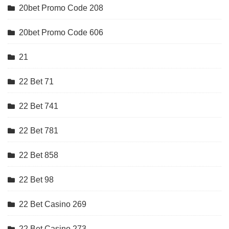
20bet Promo Code 208
20bet Promo Code 606
21
22 Bet 71
22 Bet 741
22 Bet 781
22 Bet 858
22 Bet 98
22 Bet Casino 269
22 Bet Casino 273