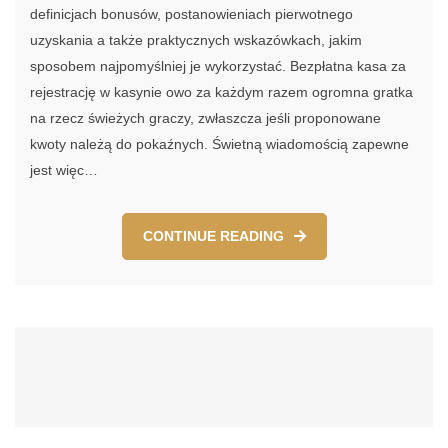
Depozytu
definicjach bonusów, postanowieniach pierwotnego
2025
uzyskania a także praktycznych wskazówkach, jakim
Nowe
sposobem najpomyślniej je wykorzystać. Bezpłatna kasa za
Kasyno
Wraz
rejestrację w kasynie owo za każdym razem ogromna gratka
Z
na rzecz świeżych graczy, zwłaszcza jeśli proponowane
Bonusem
kwoty należą do pokaźnych. Świetną wiadomością zapewne
Zbyt
Rejestrację
jest więc…
CONTINUE READING