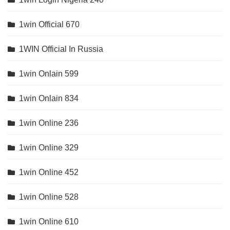
1win Official 670
1WIN Official In Russia
1win Onlain 599
1win Onlain 834
1win Online 236
1win Online 329
1win Online 452
1win Online 528
1win Online 610