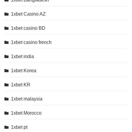
1xbet Casino AZ
1xbet casino BD
1xbet casino french
1xbet india
1xbet Korea
1xbet KR
1xbet malaysia
1xbet Morocco
1xbet pt