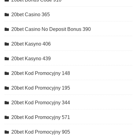
20bet Casino 365
20bet Casino No Deposit Bonus 390
20bet Kasyno 406
20bet Kasyno 439
20bet Kod Promocyjny 148
20bet Kod Promocyjny 195
20bet Kod Promocyjny 344
20bet Kod Promocyjny 571
20bet Kod Promocyjny 905