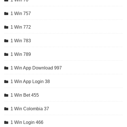
1 Win 757
1 Win 772
1 Win 783
1 Win 789
1 Win App Download 997
1 Win App Login 38
1 Win Bet 455
1 Win Colombia 37
1 Win Login 466