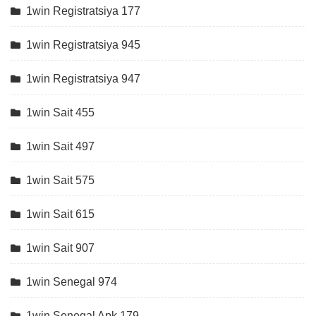
1win Registratsiya 177
1win Registratsiya 945
1win Registratsiya 947
1win Sait 455
1win Sait 497
1win Sait 575
1win Sait 615
1win Sait 907
1win Senegal 974
1win Senegal Apk 179