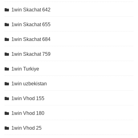
1win Skachat 642
1win Skachat 655
1win Skachat 684
1win Skachat 759
1win Turkiye
1win uzbekistan
1win Vhod 155
1win Vhod 180
1win Vhod 25