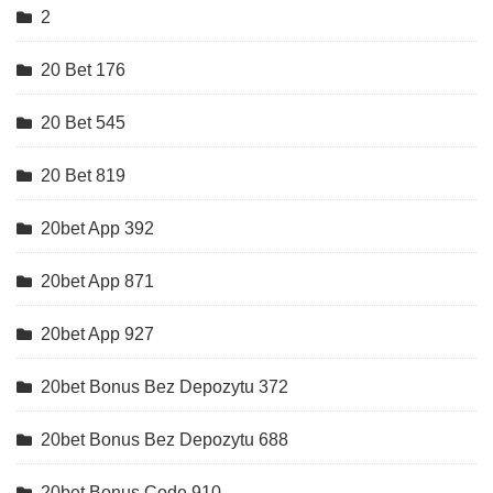
2
20 Bet 176
20 Bet 545
20 Bet 819
20bet App 392
20bet App 871
20bet App 927
20bet Bonus Bez Depozytu 372
20bet Bonus Bez Depozytu 688
20bet Bonus Code 910