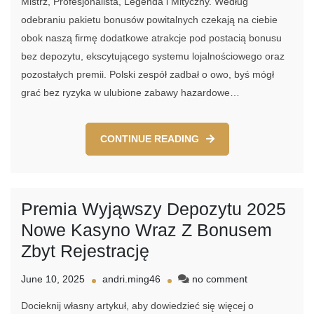
Mistrz, Profesjonalista, Legenda i Mityczny. Według
Online
odebraniu pakietu bonusów powitalnych czekają na ciebie
obok naszą firmę dodatkowe atrakcje pod postacią bonusu
bez depozytu, ekscytującego systemu lojalnościowego oraz
pozostałych premii. Polski zespół zadbał o owo, byś mógł
grać bez ryzyka w ulubione zabawy hazardowe…
CONTINUE READING
Premia Wyjąwszy Depozytu 2025
Nowe Kasyno Wraz Z Bonusem
Zbyt Rejestrację
on
June 10, 2025
andri.ming46
no comment
Premia
Docieknij własny artykuł, aby dowiedzieć się więcej o
Wyjąwszy