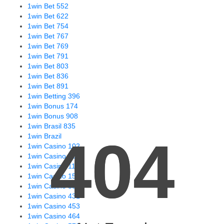
1win Bet 552
1win Bet 622
1win Bet 754
1win Bet 767
1win Bet 769
1win Bet 791
1win Bet 803
1win Bet 836
1win Bet 891
1win Betting 396
1win Bonus 174
1win Bonus 908
1win Brasil 835
404
404
1win Brazil
1win Casino 102
1win Casino 108
1win Casino 116
1win Casino 156
1win Casino 334
1win Casino 431
1win Casino 453
1win Casino 464