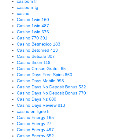
casibom tr
casibom-tg
casino
Casino 1win 160
Casino 1win 487
Casino 1win 676
Casino 770 391
Casino Betmexico 183
Casino Betonred 413
Casino Betsafe 307
Casino Bison 119
Casino Cresus Gratuit 65
Casino Days Free Spins 660
Casino Days Mobile 993
Casino Days No Deposit Bonus 532
Casino Days No Deposit Bonus 770
Casino Days Nz 680
Casino Days Review 813
casino en ligne fr
Casino Energy 165
Casino Energy 27
Casino Energy 497
Casino Energy 652