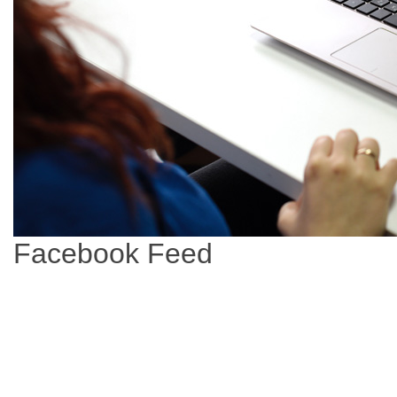
Facebook Feed