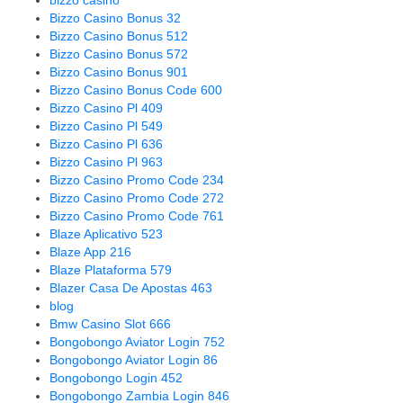
bizzo casino
Bizzo Casino Bonus 32
Bizzo Casino Bonus 512
Bizzo Casino Bonus 572
Bizzo Casino Bonus 901
Bizzo Casino Bonus Code 600
Bizzo Casino Pl 409
Bizzo Casino Pl 549
Bizzo Casino Pl 636
Bizzo Casino Pl 963
Bizzo Casino Promo Code 234
Bizzo Casino Promo Code 272
Bizzo Casino Promo Code 761
Blaze Aplicativo 523
Blaze App 216
Blaze Plataforma 579
Blazer Casa De Apostas 463
blog
Bmw Casino Slot 666
Bongobongo Aviator Login 752
Bongobongo Aviator Login 86
Bongobongo Login 452
Bongobongo Zambia Login 846