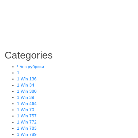
Categories
! Без рубрики
1
1 Win 136
1 Win 34
1 Win 380
1 Win 39
1 Win 464
1 Win 70
1 Win 757
1 Win 772
1 Win 783
1 Win 789