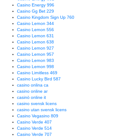
Casino Energy 996
Casino Gg Bet 229
Casino Kingdom Sign Up 760
Casino Lemon 344
Casino Lemon 556
Casino Lemon 631
Casino Lemon 638
Casino Lemon 927
Casino Lemon 957
Casino Lemon 983
Casino Lemon 998
Casino Limitless 469
Casino Lucky Bird 587
casino onlina ca
casino online ar
casinò online it
casino svensk licens
casino utan svensk licens
Casino Vegasino 809
Casino Verde 407
Casino Verde 514
Casino Verde 707