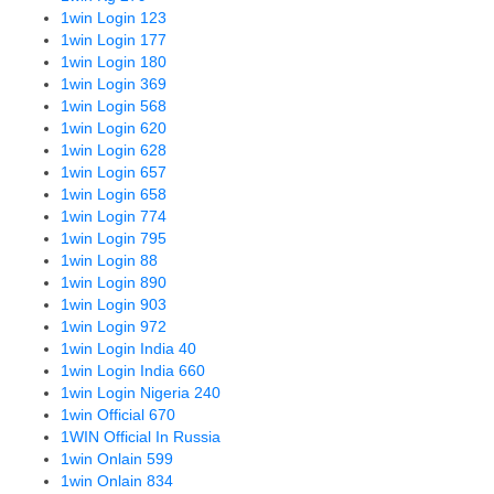
1win Login 123
1win Login 177
1win Login 180
1win Login 369
1win Login 568
1win Login 620
1win Login 628
1win Login 657
1win Login 658
1win Login 774
1win Login 795
1win Login 88
1win Login 890
1win Login 903
1win Login 972
1win Login India 40
1win Login India 660
1win Login Nigeria 240
1win Official 670
1WIN Official In Russia
1win Onlain 599
1win Onlain 834