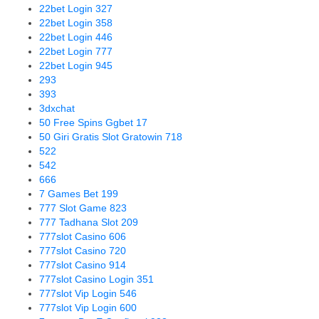
22bet Login 327
22bet Login 358
22bet Login 446
22bet Login 777
22bet Login 945
293
393
3dxchat
50 Free Spins Ggbet 17
50 Giri Gratis Slot Gratowin 718
522
542
666
7 Games Bet 199
777 Slot Game 823
777 Tadhana Slot 209
777slot Casino 606
777slot Casino 720
777slot Casino 914
777slot Casino Login 351
777slot Vip Login 546
777slot Vip Login 600