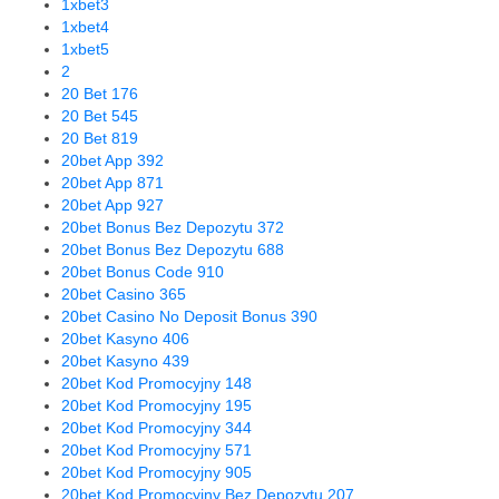
1xbet3
1xbet4
1xbet5
2
20 Bet 176
20 Bet 545
20 Bet 819
20bet App 392
20bet App 871
20bet App 927
20bet Bonus Bez Depozytu 372
20bet Bonus Bez Depozytu 688
20bet Bonus Code 910
20bet Casino 365
20bet Casino No Deposit Bonus 390
20bet Kasyno 406
20bet Kasyno 439
20bet Kod Promocyjny 148
20bet Kod Promocyjny 195
20bet Kod Promocyjny 344
20bet Kod Promocyjny 571
20bet Kod Promocyjny 905
20bet Kod Promocyjny Bez Depozytu 207