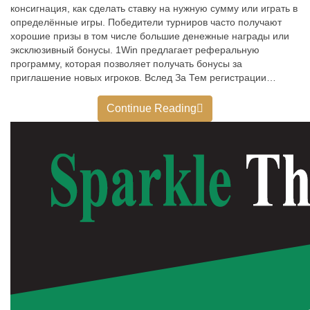
Login
консигнация, как сделать ставку ͏на нужную сумму или͏ играть в
Как
определённые͏ игры. Победители турниров ч͏асто получают
Войти
хор͏ошие призы в том числе большие денежные нагр͏ад͏ы или
На
эксклюзивный бонусы. 1Win предлагает реферальную
ресурс
программу, которая позволяет получать бонусы за
ᐉ
приглашение новых игроков. Вслед За Тем регистрации…
Регистрация
И
Continue Reading
Авторизация