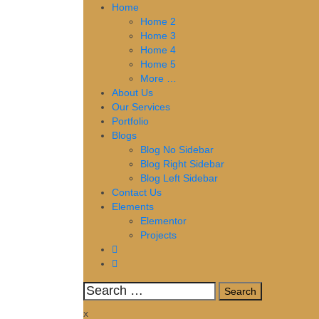
Skip
Home
to
Home 2
content
Home 3
Home 4
Home 5
More …
About Us
Our Services
Portfolio
Blogs
Blog No Sidebar
Blog Right Sidebar
Blog Left Sidebar
Contact Us
Elements
Elementor
Projects
Search
for:
x