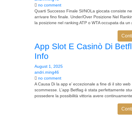
on
no comment
Come
Quarti Successo Finale SI/NOLa giocata consiste nel 
Possiamo
arrivare fino finale. Under/Over Posizione Nel Rank
Ammettere
la posizione nel ranking ATP o WTA occupata da un 
Che
Puntare
Cont
Sugli
App Slot E Casinò Di Betfla
Eventi
Sportivi
Info
In
Altezza
August 1, 2025
Su
andri.ming46
Betflag
on
no comment
Betflag
App
A Causa Di la app e’ eccezionale a fine di il sito we
Info
Slot
scommesse. L’app Betflag è stata perfettamente studi
E
possedere la possibilità vittoria avere continuame
Casinò
Di
Cont
Betflag:
Info
E
Particolari