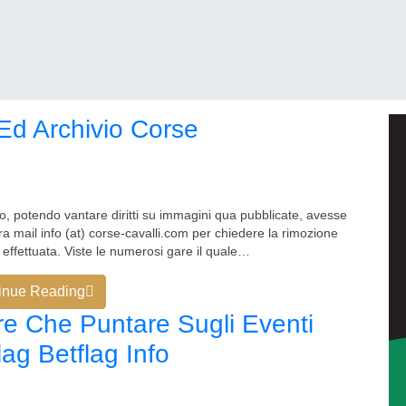
i Ed Archivio Corse
no, potendo vantare diritti su immagini qua pubblicate, avesse
tra mail info (at) corse-cavalli.com per chiedere la rimozione
o effettuata. Viste le numerosi gare il quale…
inue Reading
 Che Puntare Sugli Eventi
lag Betflag Info