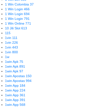
1 Win Colombia 37
1 Win Login 466
1 Win Login 694
1 Win Login 791
1 Win Online 771
10 Jili Slot 613
115
1vin 111
1vin 226
1vin 443
1vin 800
1w
1win Apk 75
1win Apk 891
1win Apk 97
1win Apostas 150
1win Apostas 994
1win App 184
1win App 224
1win App 361
1win App 391
1win App 568