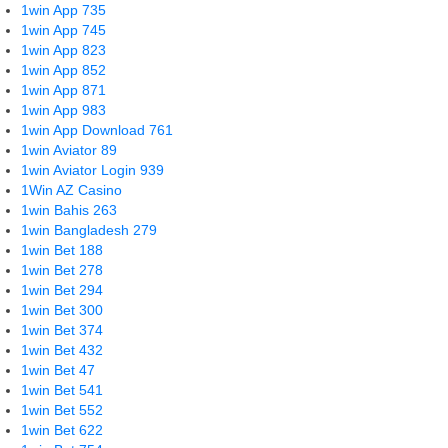
1win App 735
1win App 745
1win App 823
1win App 852
1win App 871
1win App 983
1win App Download 761
1win Aviator 89
1win Aviator Login 939
1Win AZ Casino
1win Bahis 263
1win Bangladesh 279
1win Bet 188
1win Bet 278
1win Bet 294
1win Bet 300
1win Bet 374
1win Bet 432
1win Bet 47
1win Bet 541
1win Bet 552
1win Bet 622