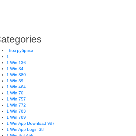
ategories
! Без рубрики
1
1 Win 136
1 Win 34
1 Win 380
1 Win 39
1 Win 464
1 Win 70
1 Win 757
1 Win 772
1 Win 783
1 Win 789
1 Win App Download 997
1 Win App Login 38
1 Win Bet 455