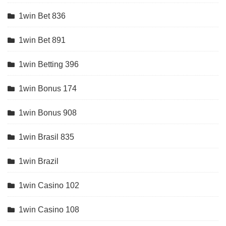
1win Bet 836
1win Bet 891
1win Betting 396
1win Bonus 174
1win Bonus 908
1win Brasil 835
1win Brazil
1win Casino 102
1win Casino 108