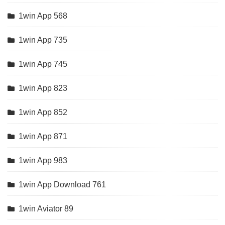
1win App 568
1win App 735
1win App 745
1win App 823
1win App 852
1win App 871
1win App 983
1win App Download 761
1win Aviator 89