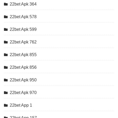
22bet Apk 364
22bet Apk 578
22bet Apk 599
22bet Apk 762
22bet Apk 855
22bet Apk 856
22bet Apk 950
22bet Apk 970
22bet App 1
22bet App 157