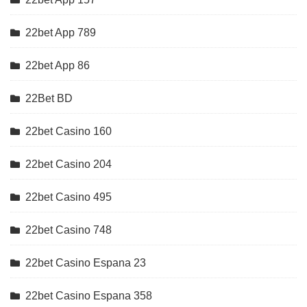
22bet App 789
22bet App 86
22Bet BD
22bet Casino 160
22bet Casino 204
22bet Casino 495
22bet Casino 748
22bet Casino Espana 23
22bet Casino Espana 358