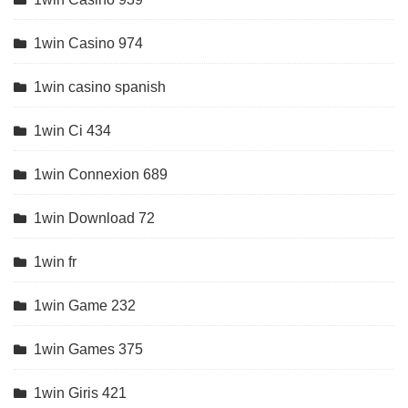
1win Casino 974
1win casino spanish
1win Ci 434
1win Connexion 689
1win Download 72
1win fr
1win Game 232
1win Games 375
1win Giris 421