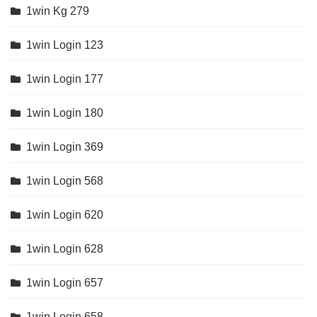
1win Kg 279
1win Login 123
1win Login 177
1win Login 180
1win Login 369
1win Login 568
1win Login 620
1win Login 628
1win Login 657
1win Login 658