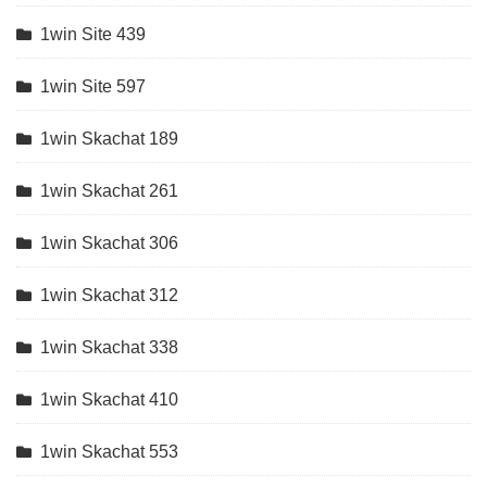
1win Site 439
1win Site 597
1win Skachat 189
1win Skachat 261
1win Skachat 306
1win Skachat 312
1win Skachat 338
1win Skachat 410
1win Skachat 553