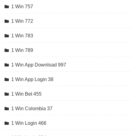
1 Win 757
1 Win 772
1 Win 783
1 Win 789
1 Win App Download 997
1 Win App Login 38
1 Win Bet 455
1 Win Colombia 37
1 Win Login 466