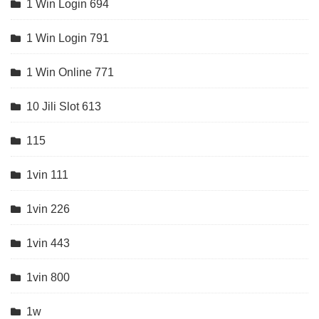
1 Win Login 694
1 Win Login 791
1 Win Online 771
10 Jili Slot 613
115
1vin 111
1vin 226
1vin 443
1vin 800
1w