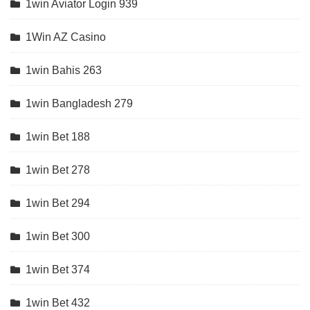
1win Aviator Login 939
1Win AZ Casino
1win Bahis 263
1win Bangladesh 279
1win Bet 188
1win Bet 278
1win Bet 294
1win Bet 300
1win Bet 374
1win Bet 432