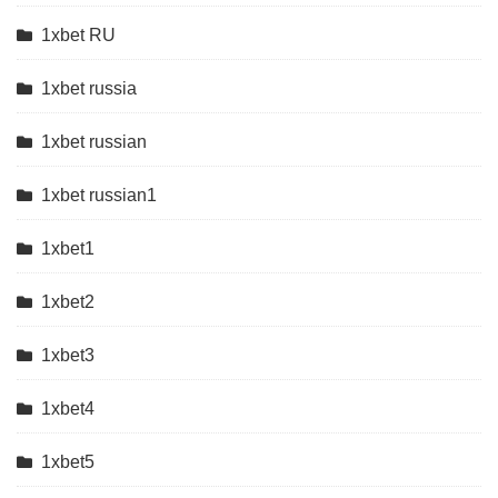
1xbet RU
1xbet russia
1xbet russian
1xbet russian1
1xbet1
1xbet2
1xbet3
1xbet4
1xbet5