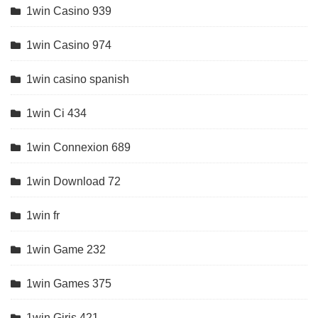
1win Casino 939
1win Casino 974
1win casino spanish
1win Ci 434
1win Connexion 689
1win Download 72
1win fr
1win Game 232
1win Games 375
1win Giris 421