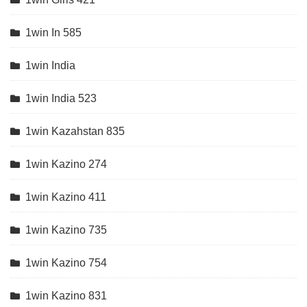
1win In 585
1win India
1win India 523
1win Kazahstan 835
1win Kazino 274
1win Kazino 411
1win Kazino 735
1win Kazino 754
1win Kazino 831