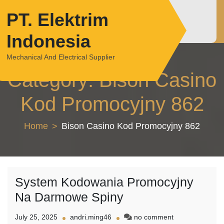
Skip
PT. Elektrim
to
content
Indonesia
Mechanical And Electrical Supplier
Category:
Bison Casino
Kod Promocyjny 862
Home
Bison Casino Kod Promocyjny 862
System Kodowania Promocyjny
Na Darmowe Spiny
on
July 25, 2025
andri.ming46
no comment