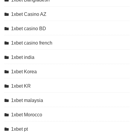
1xbet Casino AZ
1xbet casino BD
1xbet casino french
1xbet india
1xbet Korea
1xbet KR
1xbet malaysia
1xbet Morocco
1xbet pt