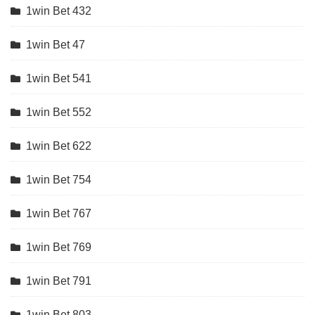
1win Bet 432
1win Bet 47
1win Bet 541
1win Bet 552
1win Bet 622
1win Bet 754
1win Bet 767
1win Bet 769
1win Bet 791
1win Bet 803