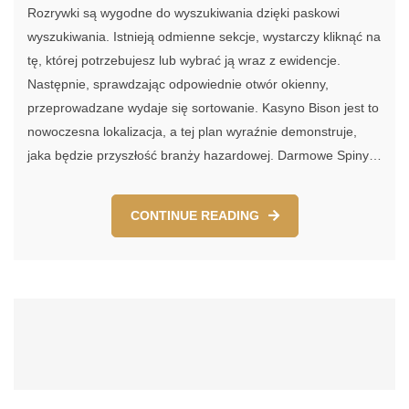
Rozrywki są wygodne do wyszukiwania dzięki paskowi
Wyjąwszy
Depozytu
wyszukiwania. Istnieją odmienne sekcje, wystarczy kliknąć na
Plus
tę, której potrzebujesz lub wybrać ją wraz z ewidencje.
Bezpłatne
Następnie, sprawdzając odpowiednie otwór okienny,
Spiny
przeprowadzane wydaje się sortowanie. Kasyno Bison jest to
nowoczesna lokalizacja, a tej plan wyraźnie demonstruje,
jaka będzie przyszłość branży hazardowej. Darmowe Spiny…
CONTINUE READING