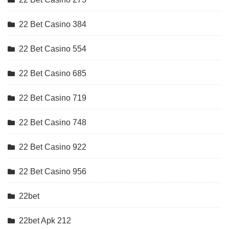
22 Bet Casino 384
22 Bet Casino 554
22 Bet Casino 685
22 Bet Casino 719
22 Bet Casino 748
22 Bet Casino 922
22 Bet Casino 956
22bet
22bet Apk 212