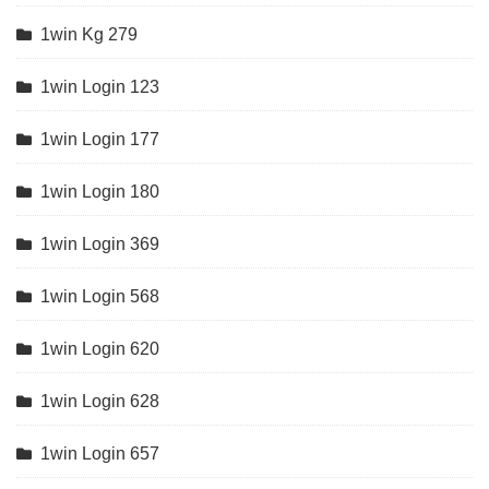
1win Kg 279
1win Login 123
1win Login 177
1win Login 180
1win Login 369
1win Login 568
1win Login 620
1win Login 628
1win Login 657