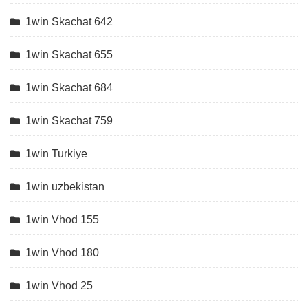
1win Skachat 642
1win Skachat 655
1win Skachat 684
1win Skachat 759
1win Turkiye
1win uzbekistan
1win Vhod 155
1win Vhod 180
1win Vhod 25