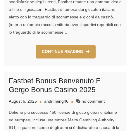
Vittoria
soddisfazione degli utenti, Fastbet rimane una gamma ideale
Benvenuto
a fine di i giocatori. Fastbet è famoso dai giocatori italiani,
E
eletto con lo traguardo di scommesse e giochi da casinò.
Opinioni
(inter a un’ampia raccolta vittoria eventi sportivi reperibili con
lo traguardo di le scommesse,…
CONTINUE READING
Fastbet Bonus Benvenuto E
Gergo Bonus Casino 2025
on
August 6, 2025
andri.ming46
no comment
Fastbet
Detiene più successo 450 licenze di gioco globali o italiane
Bonus
Benvenuto
ed europee, inclusa una tuttora Malta Gambling Authority.
E
IGT, il quale nel corso degli anni si è dichiarato a causa di la
Gergo