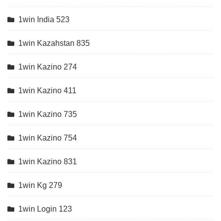
1win India 523
1win Kazahstan 835
1win Kazino 274
1win Kazino 411
1win Kazino 735
1win Kazino 754
1win Kazino 831
1win Kg 279
1win Login 123