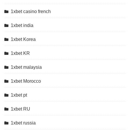
1xbet casino french
1xbet india
1xbet Korea
1xbet KR
1xbet malaysia
1xbet Morocco
1xbet pt
1xbet RU
1xbet russia