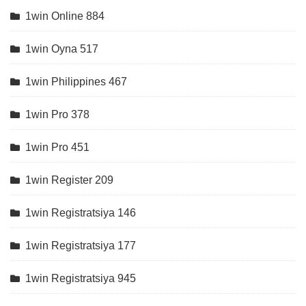
1win Online 884
1win Oyna 517
1win Philippines 467
1win Pro 378
1win Pro 451
1win Register 209
1win Registratsiya 146
1win Registratsiya 177
1win Registratsiya 945