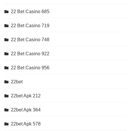
22 Bet Casino 685
22 Bet Casino 719
22 Bet Casino 748
22 Bet Casino 922
22 Bet Casino 956
22bet
22bet Apk 212
22bet Apk 364
22bet Apk 578