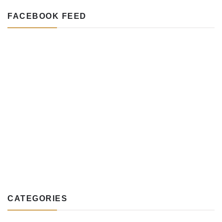
FACEBOOK FEED
CATEGORIES