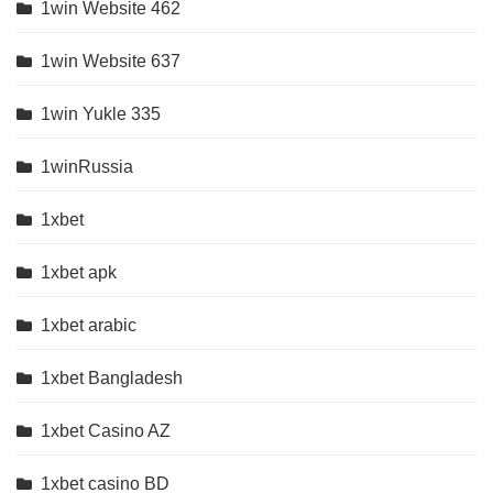
1win Website 462
1win Website 637
1win Yukle 335
1winRussia
1xbet
1xbet apk
1xbet arabic
1xbet Bangladesh
1xbet Casino AZ
1xbet casino BD