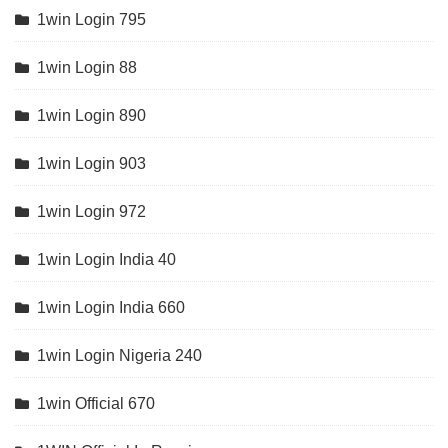
1win Login 795
1win Login 88
1win Login 890
1win Login 903
1win Login 972
1win Login India 40
1win Login India 660
1win Login Nigeria 240
1win Official 670