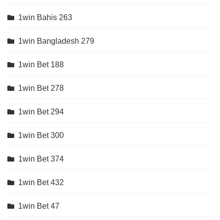
1win Bahis 263
1win Bangladesh 279
1win Bet 188
1win Bet 278
1win Bet 294
1win Bet 300
1win Bet 374
1win Bet 432
1win Bet 47