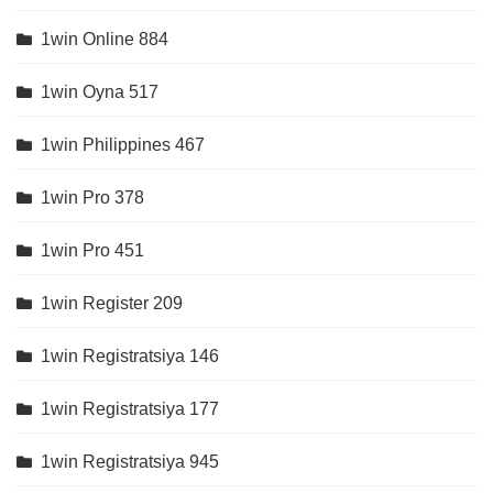
1win Online 884
1win Oyna 517
1win Philippines 467
1win Pro 378
1win Pro 451
1win Register 209
1win Registratsiya 146
1win Registratsiya 177
1win Registratsiya 945