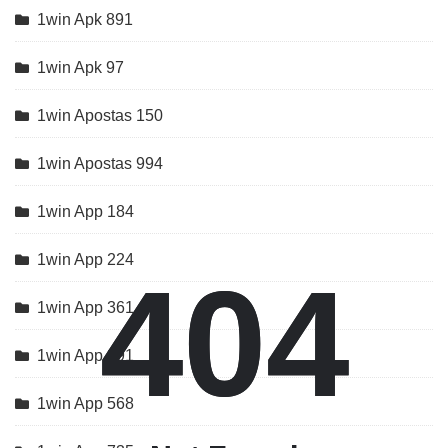
1win Apk 891
1win Apk 97
1win Apostas 150
1win Apostas 994
1win App 184
1win App 224
404
404
1win App 361
1win App 391
1win App 568