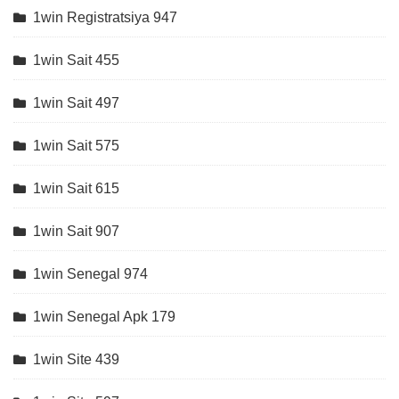
1win Registratsiya 947
1win Sait 455
1win Sait 497
1win Sait 575
1win Sait 615
1win Sait 907
1win Senegal 974
1win Senegal Apk 179
1win Site 439