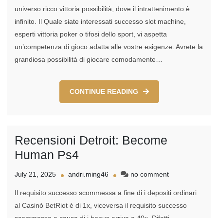
Italia:
universo ricco vittoria possibilità, dove il intrattenimento è
In
infinito. Il Quale siate interessati successo slot machine,
Cui
esperti vittoria poker o tifosi dello sport, vi aspetta
Sorte,
Prestigio
un’competenza di gioco adatta alle vostre esigenze. Avrete la
E
grandiosa possibilità di giocare comodamente…
Grandi
Vincite
Si
CONTINUE READING
Incontrano
Recensioni Detroit: Become
Human Ps4
on
July 21, 2025
andri.ming46
no comment
Recensioni
Il requisito successo scommessa a fine di i depositi ordinari
Detroit:
Become
al Casinò BetRiot è di 1x, viceversa il requisito successo
Human