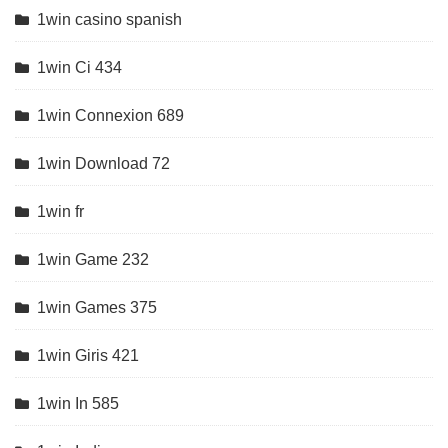
1win casino spanish
1win Ci 434
1win Connexion 689
1win Download 72
1win fr
1win Game 232
1win Games 375
1win Giris 421
1win In 585