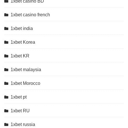
1xbet casino BD
1xbet casino french
1xbet india
1xbet Korea
1xbet KR
1xbet malaysia
1xbet Morocco
1xbet pt
1xbet RU
1xbet russia