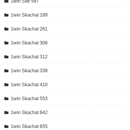
1win Site 597
1win Skachat 189
1win Skachat 261
1win Skachat 306
1win Skachat 312
1win Skachat 338
1win Skachat 410
1win Skachat 553
1win Skachat 642
1win Skachat 655