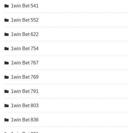
1win Bet 541
1win Bet 552
1win Bet 622
1win Bet 754
1win Bet 767
1win Bet 769
1win Bet 791
1win Bet 803
1win Bet 836