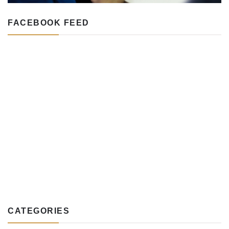
FACEBOOK FEED
CATEGORIES