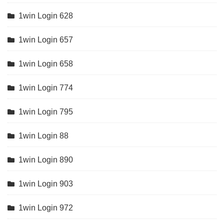
1win Login 628
1win Login 657
1win Login 658
1win Login 774
1win Login 795
1win Login 88
1win Login 890
1win Login 903
1win Login 972