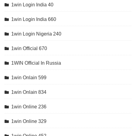
1win Login India 40
1win Login India 660
1win Login Nigeria 240
1win Official 670
1WIN Official In Russia
1win Onlain 599
1win Onlain 834
1win Online 236
1win Online 329
1win Online 452