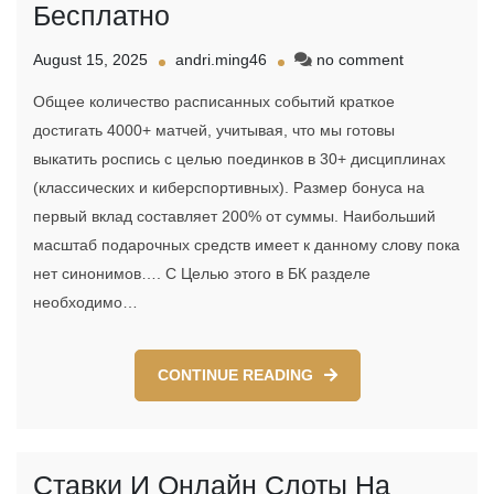
Бесплатно
on
August 15, 2025
andri.ming46
no comment
1win
Общее количество расписанных событий краткое
Скачать
На
достигать 4000+ матчей, учитывая, что мы готовы
Андроид
выкатить роспись с целью поединков в 30+ дисциплинах
Приложение
(классических и киберспортивных). Размер бонуса на
1win
Android
первый вклад составляет 200% от суммы. Наибольший
Apk
масштаб подарочных средств имеет к данному слову пока
Бесплатно
нет синонимов…. С Целью этого в БК разделе
необходимо…
CONTINUE READING
Ставки И Онлайн Слоты На