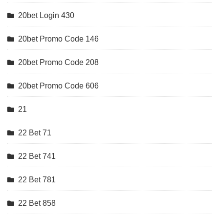
20bet Login 430
20bet Promo Code 146
20bet Promo Code 208
20bet Promo Code 606
21
22 Bet 71
22 Bet 741
22 Bet 781
22 Bet 858