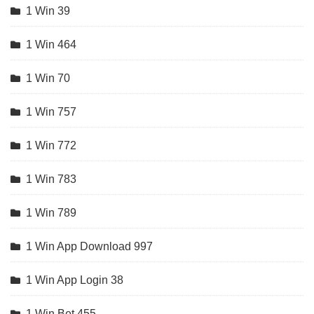
1 Win 39
1 Win 464
1 Win 70
1 Win 757
1 Win 772
1 Win 783
1 Win 789
1 Win App Download 997
1 Win App Login 38
1 Win Bet 455