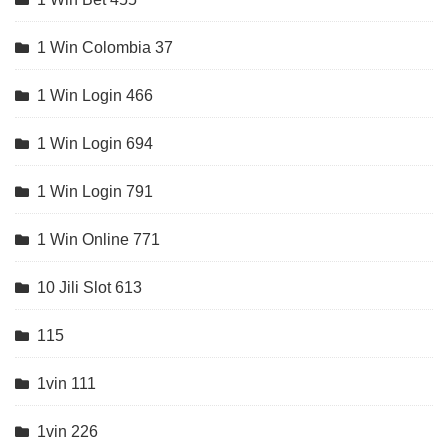
1 Win Colombia 37
1 Win Login 466
1 Win Login 694
1 Win Login 791
1 Win Online 771
10 Jili Slot 613
115
1vin 111
1vin 226