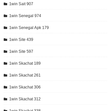
1win Sait 907
1win Senegal 974
1win Senegal Apk 179
1win Site 439
1win Site 597
1win Skachat 189
1win Skachat 261
1win Skachat 306
1win Skachat 312
1win Skachat 338