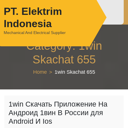
Skip
PT. Elektrim
to
content
Indonesia
Mechanical And Electrical Supplier
Category:
1win
Skachat 655
Home
1win Skachat 655
1win Скачать Приложение На
Андроид 1вин В России для
Android И Ios