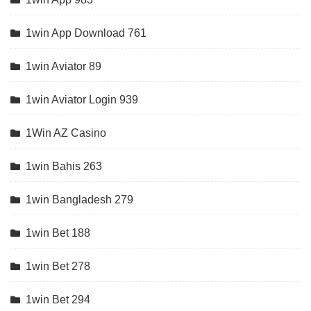
1win App Download 761
1win Aviator 89
1win Aviator Login 939
1Win AZ Casino
1win Bahis 263
1win Bangladesh 279
1win Bet 188
1win Bet 278
1win Bet 294