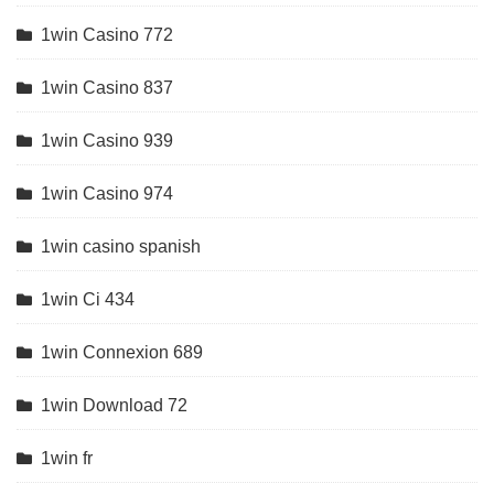
1win Casino 772
1win Casino 837
1win Casino 939
1win Casino 974
1win casino spanish
1win Ci 434
1win Connexion 689
1win Download 72
1win fr