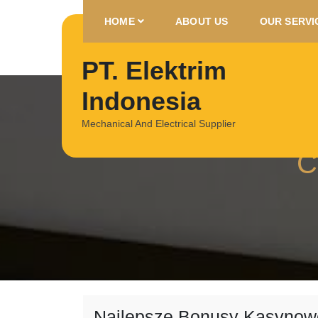
Skip
to
HOME
ABOUT US
OUR SERVI
content
PT. Elektrim
Indonesia
Mechanical And Electrical Supplier
C
Najlepsze Bonusy Kasynow