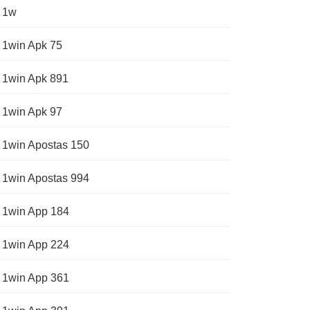
1w
1win Apk 75
1win Apk 891
1win Apk 97
1win Apostas 150
1win Apostas 994
1win App 184
1win App 224
1win App 361