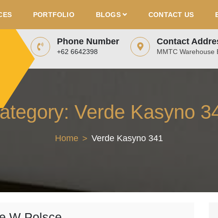
CES
PORTFOLIO
BLOGS
CONTACT US
Phone Number
Contact Addre
+62 6642398
MMTC Warehouse B
ategory:
Verde Kasyno 3
Home
Verde Kasyno 341
e W Polsce