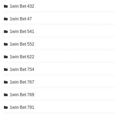
1win Bet 432
1win Bet 47
1win Bet 541
1win Bet 552
1win Bet 622
1win Bet 754
1win Bet 767
1win Bet 769
1win Bet 791