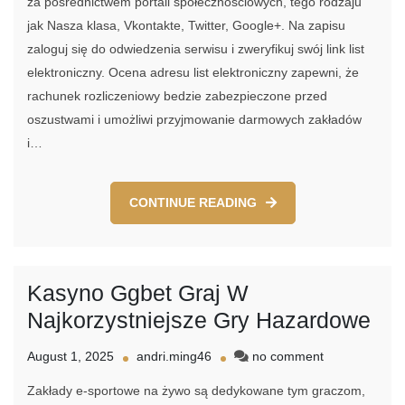
za pośrednictwem portali społecznościowych, tego rodzaju
Bez
jak Nasza klasa, Vkontakte, Twitter, Google+. Na zapisu
Depozytu
zaloguj się do odwiedzenia serwisu i zweryfikuj swój link list
Odbierz
W
elektroniczny. Ocena adresu list elektroniczny zapewni, że
Ggbet
rachunek rozliczeniowy bedzie zabezpieczone przed
oszustwami i umożliwi przyjmowanie darmowych zakładów
i…
CONTINUE READING
Kasyno Ggbet Graj W
Najkorzystniejsze Gry Hazardowe
on
August 1, 2025
andri.ming46
no comment
Kasyno
Zakłady e-sportowe na żywo są dedykowane tym graczom,
Ggbet