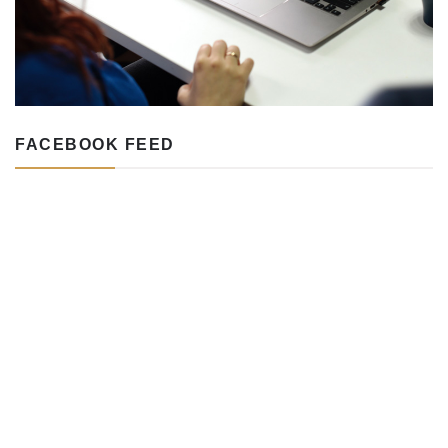
FACEBOOK FEED