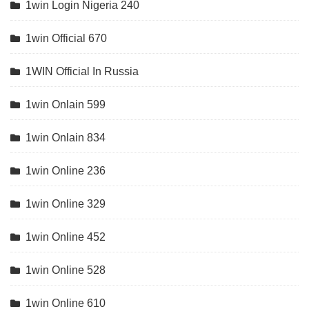
1win Login Nigeria 240
1win Official 670
1WIN Official In Russia
1win Onlain 599
1win Onlain 834
1win Online 236
1win Online 329
1win Online 452
1win Online 528
1win Online 610