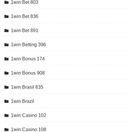
1win Bet 803
1win Bet 836
1win Bet 891
1win Betting 396
1win Bonus 174
1win Bonus 908
1win Brasil 835
1win Brazil
1win Casino 102
1win Casino 108