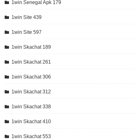
1win Senegal Apk 179
1win Site 439
1win Site 597
1win Skachat 189
1win Skachat 261
1win Skachat 306
1win Skachat 312
1win Skachat 338
1win Skachat 410
1win Skachat 553