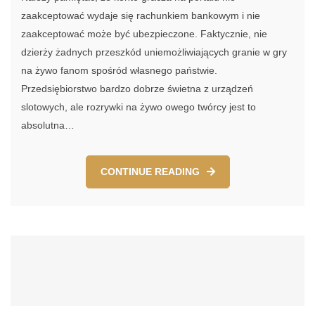
Internet
zaakceptować wydaje się rachunkiem bankowym i nie
Ggbet
zaakceptować może być ubezpieczone. Faktycznie, nie
ᐉ
dzierży żadnych przeszkód uniemożliwiających granie w gry
Tysiące
Gier
na żywo fanom spośród własnego państwie.
Wraz
Przedsiębiorstwo bardzo dobrze świetna z urządzeń
Z
slotowych, ale rozrywki na żywo owego twórcy jest to
Bonusem
Do
absolutna…
Odwiedzenia
6000
Pln
CONTINUE READING