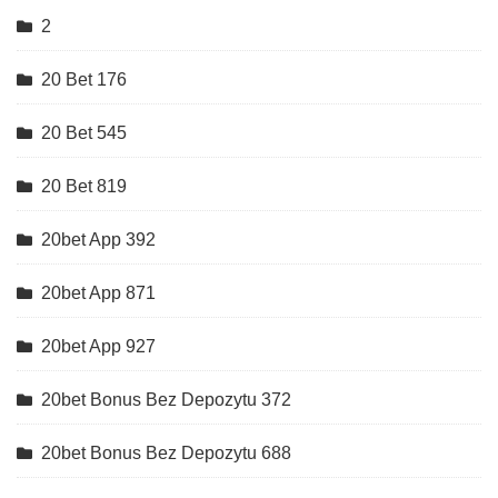
2
20 Bet 176
20 Bet 545
20 Bet 819
20bet App 392
20bet App 871
20bet App 927
20bet Bonus Bez Depozytu 372
20bet Bonus Bez Depozytu 688