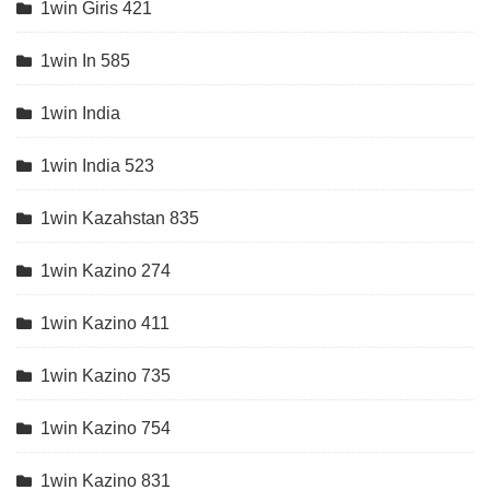
1win Giris 421
1win In 585
1win India
1win India 523
1win Kazahstan 835
1win Kazino 274
1win Kazino 411
1win Kazino 735
1win Kazino 754
1win Kazino 831