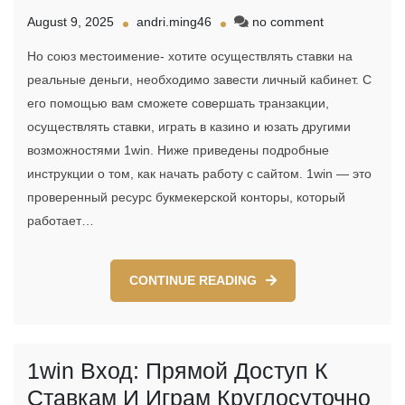
on
August 9, 2025
andri.ming46
no comment
1вин
Но союз местоимение- хотите осуществлять ставки на
Официальны
веб-
реальные деньги, необходимо завести личный кабинет. С
сайт
его помощью вам сможете совершать транзакции,
1win
осуществлять ставки, играть в казино и юзать другими
Букмекерская
Контора
возможностями 1win. Ниже приведены подробные
инструкции о том, как начать работу с сайтом. 1win — это
проверенный ресурс букмекерской конторы, который
работает…
CONTINUE READING
1win Вход: Прямой Доступ К
Ставкам И Играм Круглосуточно