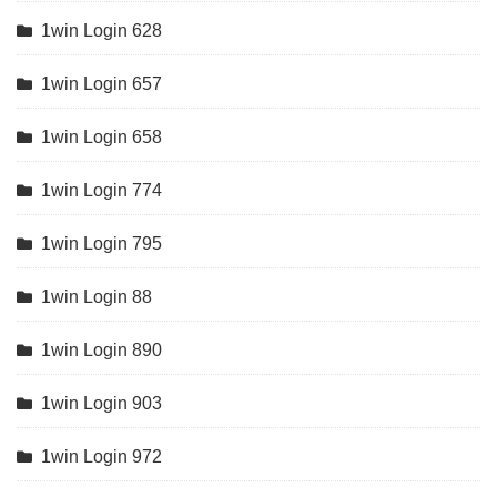
1win Login 628
1win Login 657
1win Login 658
1win Login 774
1win Login 795
1win Login 88
1win Login 890
1win Login 903
1win Login 972