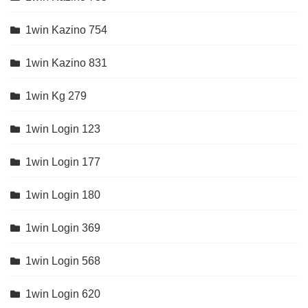
1win Kazino 754
1win Kazino 831
1win Kg 279
1win Login 123
1win Login 177
1win Login 180
1win Login 369
1win Login 568
1win Login 620