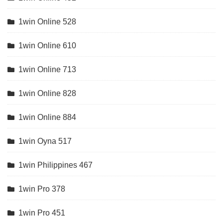
1win Online 528
1win Online 610
1win Online 713
1win Online 828
1win Online 884
1win Oyna 517
1win Philippines 467
1win Pro 378
1win Pro 451