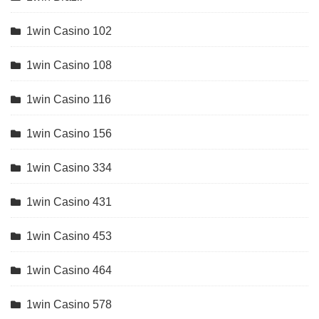
1win Casino 102
1win Casino 108
1win Casino 116
1win Casino 156
1win Casino 334
1win Casino 431
1win Casino 453
1win Casino 464
1win Casino 578