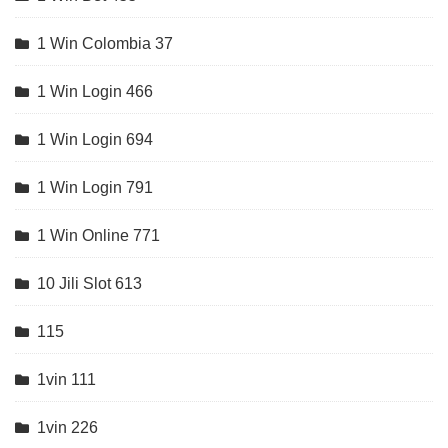
1 Win Colombia 37
1 Win Login 466
1 Win Login 694
1 Win Login 791
1 Win Online 771
10 Jili Slot 613
115
1vin 111
1vin 226