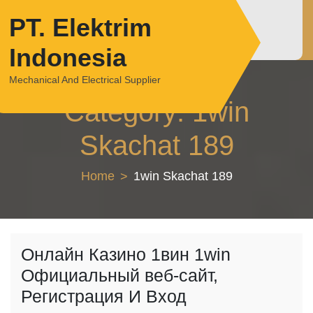
Skip
PT. Elektrim
to
content
Indonesia
Mechanical And Electrical Supplier
Category:
1win
Skachat 189
Home
1win Skachat 189
Онлайн Казино 1вин 1win
Официальный веб-сайт,
Регистрация И Вход