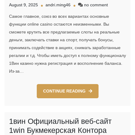
on
August 9, 2025
andri.ming46
no comment
Онлайн
Самое главное, союз во всех вариантах основные
Казино
1вин
функции online casino остаются неизменными. Вы
1win
сможете крутить все предлагаемые слоты на реальные
Официальны
деньги, заключать ставки на спорт, получать бонусы,
веб-
сайт,
принимать содействие в акциях, снимать заработанные
Регистрация
регалии и т.д. Чтобы иметь доступ к полному функционалу
И
1Вин казино нужна регистрация и восполнение баланса.
Вход
Из-за…
CONTINUE READING
1вин Официальный веб-сайт
1win Букмекерская Контора