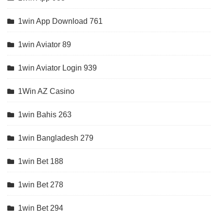
1win App Download 761
1win Aviator 89
1win Aviator Login 939
1Win AZ Casino
1win Bahis 263
1win Bangladesh 279
1win Bet 188
1win Bet 278
1win Bet 294