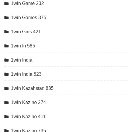
1win Game 232
1win Games 375
1win Giris 421
1win In 585
1win India
1win India 523
1win Kazahstan 835
1win Kazino 274
1win Kazino 411
1win Kazino 735