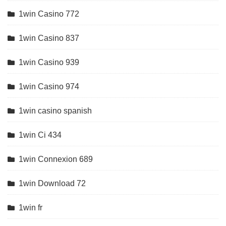
1win Casino 772
1win Casino 837
1win Casino 939
1win Casino 974
1win casino spanish
1win Ci 434
1win Connexion 689
1win Download 72
1win fr