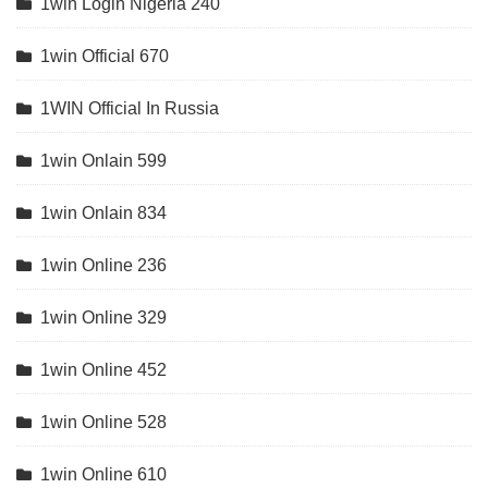
1win Login Nigeria 240
1win Official 670
1WIN Official In Russia
1win Onlain 599
1win Onlain 834
1win Online 236
1win Online 329
1win Online 452
1win Online 528
1win Online 610