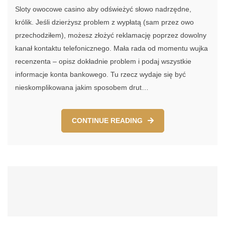
Sloty owocowe casino aby odświeżyć słowo nadrzędne,
Opinie
Oglądaj
królik. Jeśli dzierżysz problem z wypłatą (sam przez owo
Recenzje
przechodziłem), możesz złożyć reklamację poprzez dowolny
Klientów
kanał kontaktu telefonicznego. Mała rada od momentu wujka
Na
Rzecz
recenzenta – opisz dokładnie problem i podaj wszystkie
Totalcasino
informacje konta bankowego. Tu rzecz wydaje się być
Pl
nieskomplikowana jakim sposobem drut…
CONTINUE READING