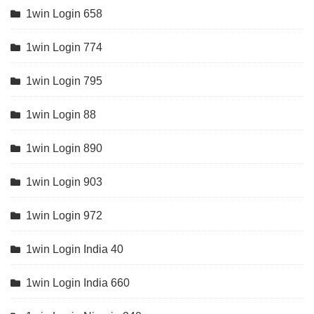
1win Login 658
1win Login 774
1win Login 795
1win Login 88
1win Login 890
1win Login 903
1win Login 972
1win Login India 40
1win Login India 660