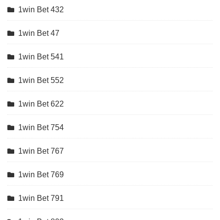
1win Bet 432
1win Bet 47
1win Bet 541
1win Bet 552
1win Bet 622
1win Bet 754
1win Bet 767
1win Bet 769
1win Bet 791