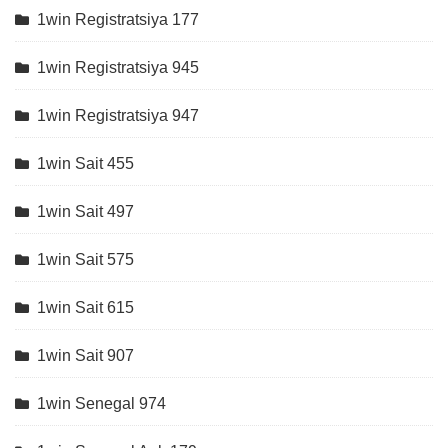
1win Registratsiya 177
1win Registratsiya 945
1win Registratsiya 947
1win Sait 455
1win Sait 497
1win Sait 575
1win Sait 615
1win Sait 907
1win Senegal 974