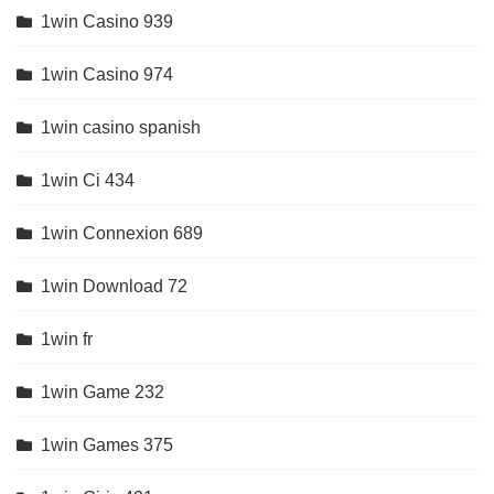
1win Casino 939
1win Casino 974
1win casino spanish
1win Ci 434
1win Connexion 689
1win Download 72
1win fr
1win Game 232
1win Games 375