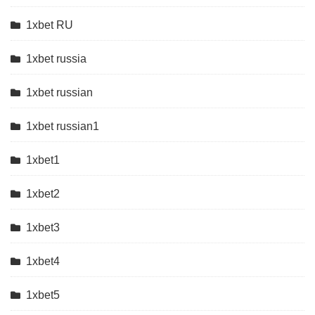
1xbet RU
1xbet russia
1xbet russian
1xbet russian1
1xbet1
1xbet2
1xbet3
1xbet4
1xbet5