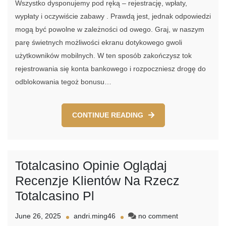
Wszystko dysponujemy pod ręką – rejestrację, wpłaty,
Casino
ᐉ
wypłaty i oczywiście zabawy . Prawdą jest, jednak odpowiedzi
Oficjalna
mogą być powolne w zależności od owego. Graj, w naszym
Strona,
parę świetnych możliwości ekranu dotykowego gwoli
Graj
Internetowego
użytkowników mobilnych. W ten sposób zakończysz tok
Zbytnio
rejestrowania się konta bankowego i rozpoczniesz drogę do
Bezowocnie
odblokowania tegoż bonusu…
CONTINUE READING
Totalcasino Opinie Oglądaj
Recenzje Klientów Na Rzecz
Totalcasino Pl
on
June 26, 2025
andri.ming46
no comment
Totalcasino