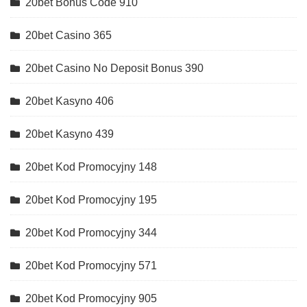
20bet Bonus Code 910
20bet Casino 365
20bet Casino No Deposit Bonus 390
20bet Kasyno 406
20bet Kasyno 439
20bet Kod Promocyjny 148
20bet Kod Promocyjny 195
20bet Kod Promocyjny 344
20bet Kod Promocyjny 571
20bet Kod Promocyjny 905