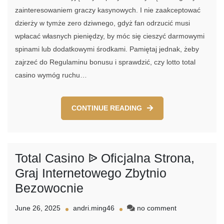
Casino
zainteresowaniem graczy kasynowych. I nie zaakceptować
Blog
dzierży w tymże zero dziwnego, gdyż fan odrzucić musi
wpłacać własnych pieniędzy, by móc się cieszyć darmowymi
spinami lub dodatkowymi środkami. Pamiętaj jednak, żeby
zajrzeć do Regulaminu bonusu i sprawdzić, czy lotto total
casino wymóg ruchu…
CONTINUE READING
Total Casino ᐉ Oficjalna Strona,
Graj Internetowego Zbytnio
Bezowocnie
on
June 26, 2025
andri.ming46
no comment
Total