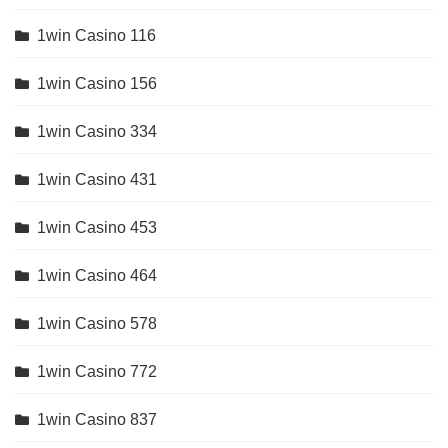
1win Casino 116
1win Casino 156
1win Casino 334
1win Casino 431
1win Casino 453
1win Casino 464
1win Casino 578
1win Casino 772
1win Casino 837