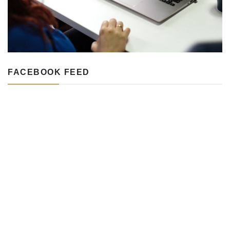
FACEBOOK FEED