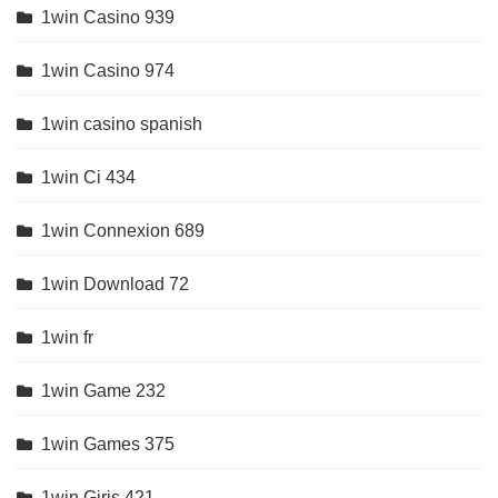
1win Casino 939
1win Casino 974
1win casino spanish
1win Ci 434
1win Connexion 689
1win Download 72
1win fr
1win Game 232
1win Games 375
1win Giris 421