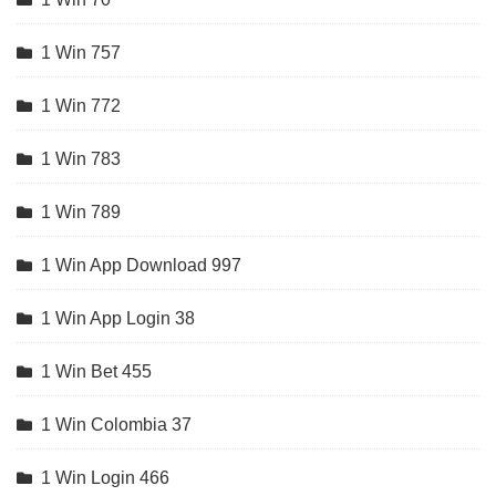
1 Win 757
1 Win 772
1 Win 783
1 Win 789
1 Win App Download 997
1 Win App Login 38
1 Win Bet 455
1 Win Colombia 37
1 Win Login 466