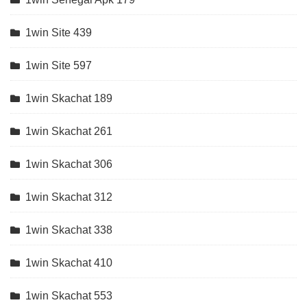
1win Site 439
1win Site 597
1win Skachat 189
1win Skachat 261
1win Skachat 306
1win Skachat 312
1win Skachat 338
1win Skachat 410
1win Skachat 553