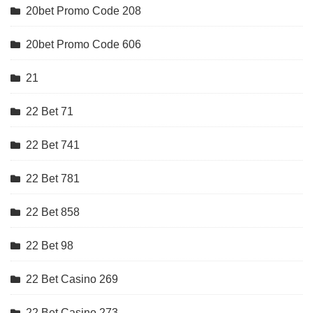
20bet Promo Code 208
20bet Promo Code 606
21
22 Bet 71
22 Bet 741
22 Bet 781
22 Bet 858
22 Bet 98
22 Bet Casino 269
22 Bet Casino 273