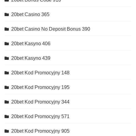
20bet Casino 365
20bet Casino No Deposit Bonus 390
20bet Kasyno 406
20bet Kasyno 439
20bet Kod Promocyjny 148
20bet Kod Promocyjny 195
20bet Kod Promocyjny 344
20bet Kod Promocyjny 571
20bet Kod Promocyjny 905