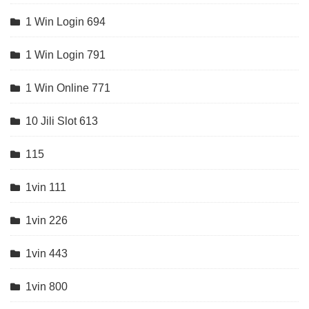
1 Win Login 694
1 Win Login 791
1 Win Online 771
10 Jili Slot 613
115
1vin 111
1vin 226
1vin 443
1vin 800