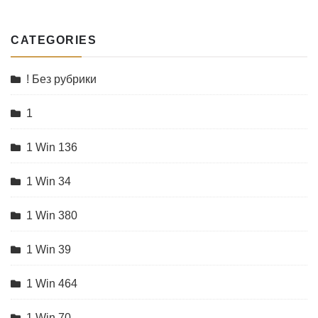
CATEGORIES
! Без рубрики
1
1 Win 136
1 Win 34
1 Win 380
1 Win 39
1 Win 464
1 Win 70