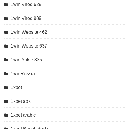
1win Vhod 629
1win Vhod 989
1win Website 462
1win Website 637
1win Yukle 335
1winRussia
1xbet
1xbet apk
1xbet arabic
1xbet Bangladesh