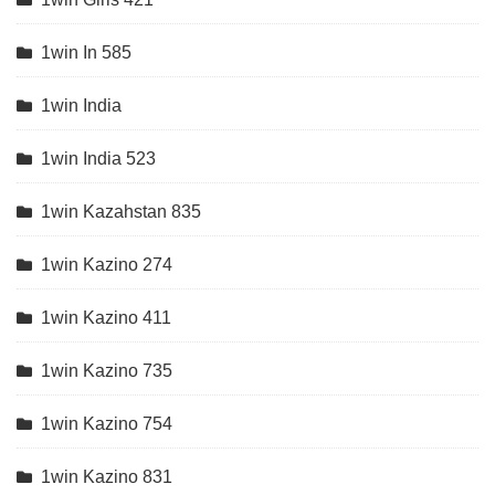
1win In 585
1win India
1win India 523
1win Kazahstan 835
1win Kazino 274
1win Kazino 411
1win Kazino 735
1win Kazino 754
1win Kazino 831