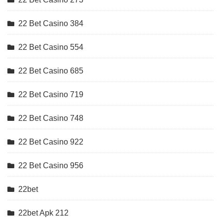
22 Bet Casino 384
22 Bet Casino 554
22 Bet Casino 685
22 Bet Casino 719
22 Bet Casino 748
22 Bet Casino 922
22 Bet Casino 956
22bet
22bet Apk 212