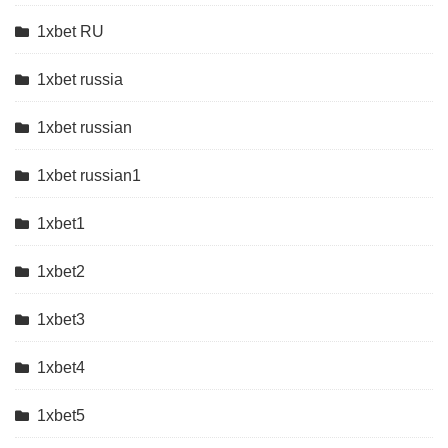
1xbet RU
1xbet russia
1xbet russian
1xbet russian1
1xbet1
1xbet2
1xbet3
1xbet4
1xbet5