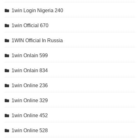
1win Login Nigeria 240
1win Official 670
1WIN Official In Russia
1win Onlain 599
1win Onlain 834
1win Online 236
1win Online 329
1win Online 452
1win Online 528