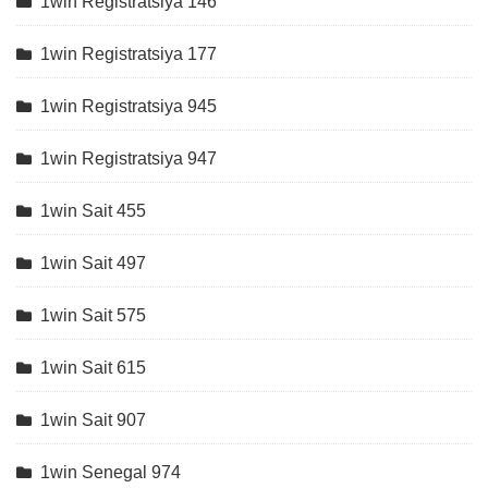
1win Registratsiya 146
1win Registratsiya 177
1win Registratsiya 945
1win Registratsiya 947
1win Sait 455
1win Sait 497
1win Sait 575
1win Sait 615
1win Sait 907
1win Senegal 974