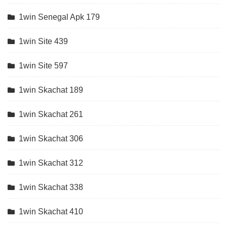
1win Senegal Apk 179
1win Site 439
1win Site 597
1win Skachat 189
1win Skachat 261
1win Skachat 306
1win Skachat 312
1win Skachat 338
1win Skachat 410