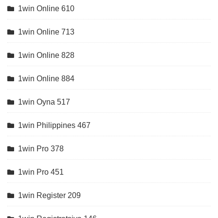
1win Online 610
1win Online 713
1win Online 828
1win Online 884
1win Oyna 517
1win Philippines 467
1win Pro 378
1win Pro 451
1win Register 209