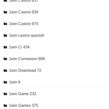
1win Casino 837
1win Casino 939
1win Casino 974
1win casino spanish
1win Ci 434
1win Connexion 689
1win Download 72
1win fr
1win Game 232
1win Games 375