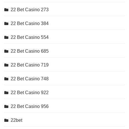
22 Bet Casino 273
22 Bet Casino 384
22 Bet Casino 554
22 Bet Casino 685
22 Bet Casino 719
22 Bet Casino 748
22 Bet Casino 922
22 Bet Casino 956
22bet