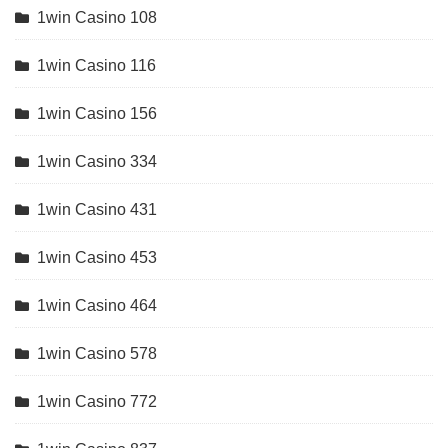
1win Casino 108
1win Casino 116
1win Casino 156
1win Casino 334
1win Casino 431
1win Casino 453
1win Casino 464
1win Casino 578
1win Casino 772