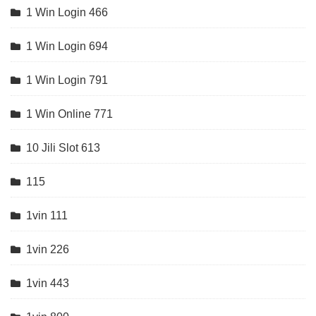
1 Win Login 466
1 Win Login 694
1 Win Login 791
1 Win Online 771
10 Jili Slot 613
115
1vin 111
1vin 226
1vin 443