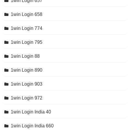
1win Login 657
1win Login 658
1win Login 774
1win Login 795
1win Login 88
1win Login 890
1win Login 903
1win Login 972
1win Login India 40
1win Login India 660