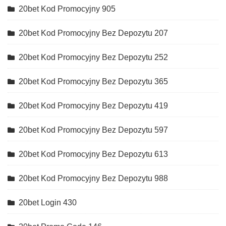
20bet Kod Promocyjny 905
20bet Kod Promocyjny Bez Depozytu 207
20bet Kod Promocyjny Bez Depozytu 252
20bet Kod Promocyjny Bez Depozytu 365
20bet Kod Promocyjny Bez Depozytu 419
20bet Kod Promocyjny Bez Depozytu 597
20bet Kod Promocyjny Bez Depozytu 613
20bet Kod Promocyjny Bez Depozytu 988
20bet Login 430