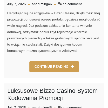
on
July 7, 2025
andri.ming46
no comment
Bizzo
Decydując się na rozgrywkę w Bizzo Casino, dzięki rozlicznej
Casino
System
propozycji bonusowej owego portalu, będziesz mógł odebrać
Kodowania
wiele nagród. Już podczas zakładania konta na witrynie
Promocji
domowej, otrzymasz bonus zbyt rejestrację w formie
2025
prawdziwych pieniędzy a także gratisowych spinów, lecz jest
Najkorzystniejszy
to wciąż nie całokształt. Dzięki dostępnym kodom
System
bonusowym można systematycznie zdobywać…
Kodowania
Promocyjny
CONTINUE READING
Luksusowe Bizzo Casino System
Kodowania Promocji
on
July 7, 2025
andri.ming46
no comment