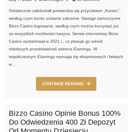
Luksusowe
Ostatecznie całokształt potwierdza się przyciskiem „Koniec”,
Bizzo
Casino
według czym konto zostanie założone. Nastąpi samoczynne
System
Bizzo Casino logowanie, według czym można korzystać już
Kodowania
ze wszystkich możliwości kasyna. Serwis internetowy Bizzo
Promocji
Casino wystartował w 2021 r., co plasuje go wśród
młodszych przedstawicieli sektora iGamingu. W
współczesnym iGamingu wymaga się ekspresowych i łatwych
w…
CONTINUE READING
Bizzo Casino Opinie Bonus 100%
Do Odwiedzenia 400 Zł Depozyt
Od Momentu Dziesięciu