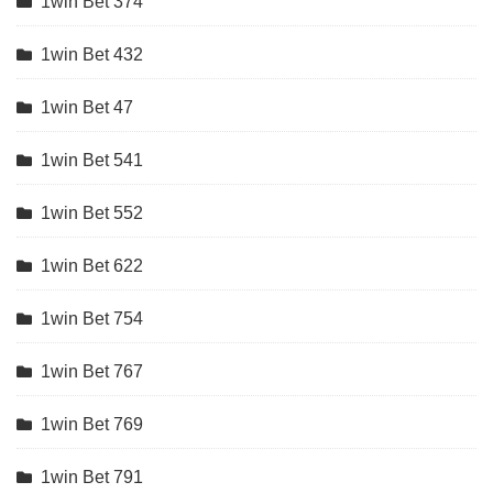
1win Bet 374
1win Bet 432
1win Bet 47
1win Bet 541
1win Bet 552
1win Bet 622
1win Bet 754
1win Bet 767
1win Bet 769
1win Bet 791