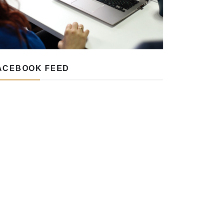
ACEBOOK FEED