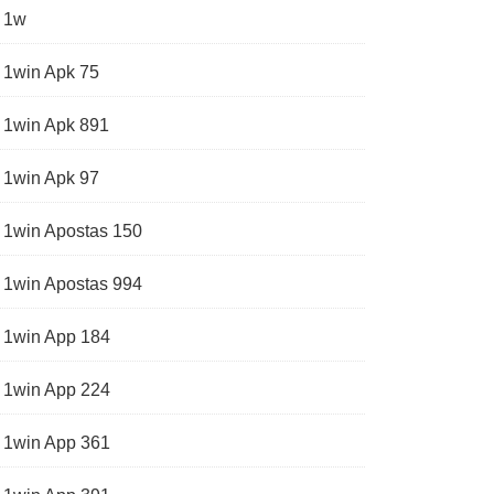
1w
1win Apk 75
1win Apk 891
1win Apk 97
1win Apostas 150
1win Apostas 994
1win App 184
1win App 224
1win App 361