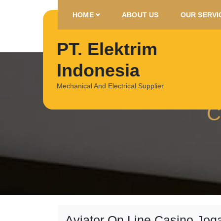
Skip
to
HOME
ABOUT US
OUR SERVI
content
PT. Elektrim
Indonesia
Mechanical And Electrical Supplier
C
Aviator On Line Casino Jog