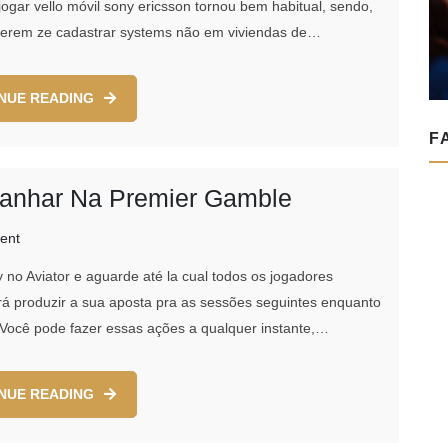
O
gar vello móvil sony ericsson tornou bem habitual, sendo,
Aviator
olverem ze cadastrar systems não em viviendas de…
Predictor
On
The
NUE READING
Web
F
Ganhar Na Premier Gamble
on
ent
Aviator
no Aviator e aguarde até la cual todos os jogadores
Asi
Como
 produzir a sua aposta pra as sessões seguintes enquanto
Jogar
Você pode fazer essas ações a qualquer instante,…
E
Ganhar
Na
NUE READING
Premier
Gamble