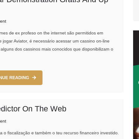
on
ent
Aviator
es de ex profeso on the internet são permitidos em
On
Line
jogar Aviator, é necessário acessar um cassino on-line
Casino
, alguns dos cassinos mais conocidos que disponibilizam o
Jogar
Demonstration
Grátis
And
Up
NUE READING
Bónus
edictor On The Web
on
ent
Tire
a o fiscalização e também o teu recurso financeiro investido.
Vantagem