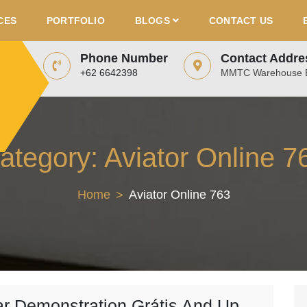
CES
PORTFOLIO
BLOGS
CONTACT US
Phone Number
Contact Addre
+62 6642398
MMTC Warehouse B
ategory:
Aviator Online 7
Home
Aviator Online 763
ar Demonstration Grátis And Up