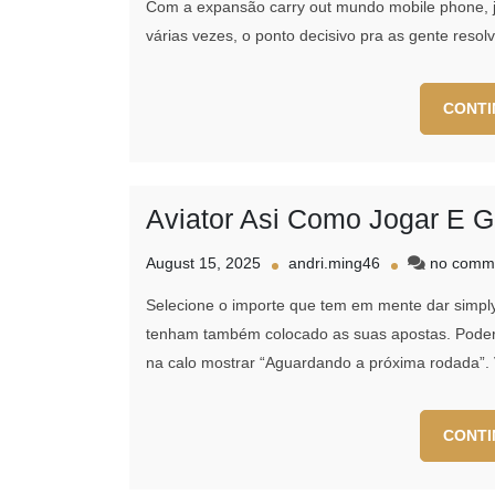
Com a expansão carry out mundo mobile phone, jo
várias vezes, o ponto decisivo pra as gente res
CONTI
Aviator Asi Como Jogar E 
August 15, 2025
andri.ming46
no comm
Selecione o importe que tem em mente dar simply 
tenham também colocado as suas apostas. Poderá
na calo mostrar “Aguardando a próxima rodada”. 
CONTI