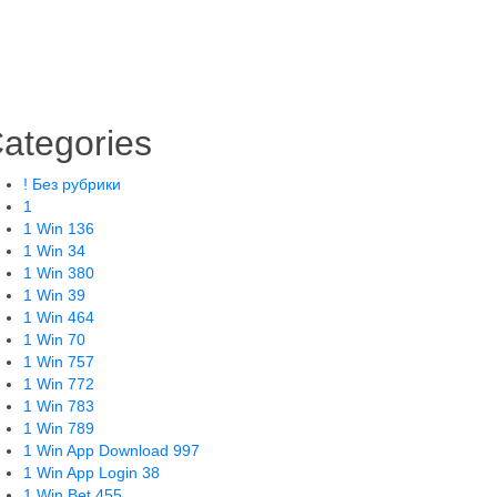
ategories
! Без рубрики
1
1 Win 136
1 Win 34
1 Win 380
1 Win 39
1 Win 464
1 Win 70
1 Win 757
1 Win 772
1 Win 783
1 Win 789
1 Win App Download 997
1 Win App Login 38
1 Win Bet 455