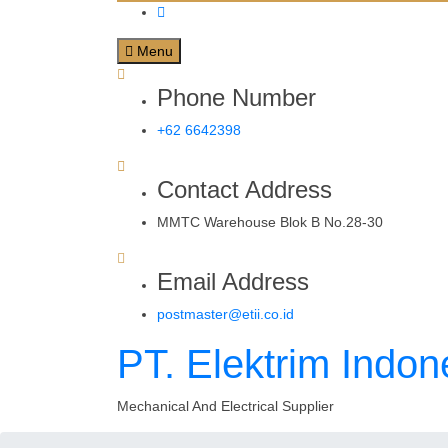
Menu
Phone Number
+62 6642398
Contact Address
MMTC Warehouse Blok B No.28-30
Email Address
postmaster@etii.co.id
PT. Elektrim Indon
Mechanical And Electrical Supplier