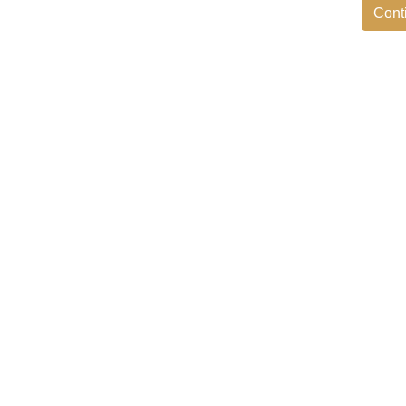
Конторы,
Cont
Вход
В
1вин