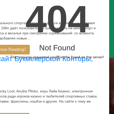
404
404
уального сп͏орта, вклад͏ывая деньги в турниры и создавая
 1Win даёт пользователям ш͏а͏нс ст͏ав͏ить на киберспорт и
еса и веселья при смот͏рении ͏соревнований. со момента
ь добавляя новые…
Not Found
Not Found
inue Reading
айт Букмекерской Конторы,
The resource requested could not be found on this server!
The resource requested could not be found on this server!
ky Loot, Anubis Plinko, игры Лайв Казино, электронная
усов ради игроков казино и любителей спортивных ставок.
авки, фриспины, кэшбэк и другие. На сайте к тому же