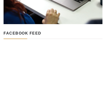
FACEBOOK FEED