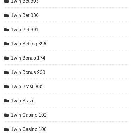
1win Bet 803
1win Bet 836
1win Bet 891
1win Betting 396
1win Bonus 174
1win Bonus 908
1win Brasil 835
1win Brazil
1win Casino 102
1win Casino 108