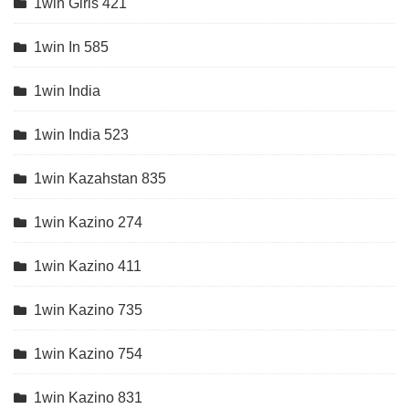
1win Giris 421
1win In 585
1win India
1win India 523
1win Kazahstan 835
1win Kazino 274
1win Kazino 411
1win Kazino 735
1win Kazino 754
1win Kazino 831