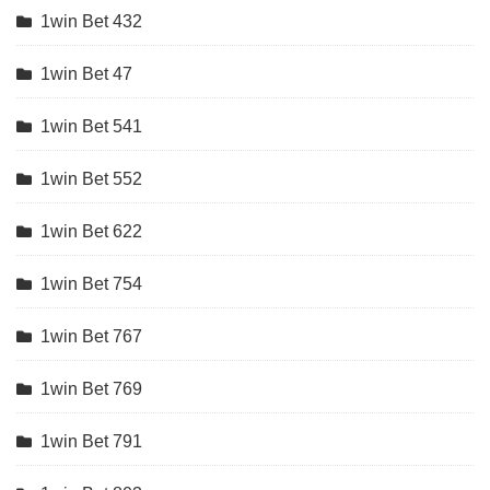
1win Bet 432
1win Bet 47
1win Bet 541
1win Bet 552
1win Bet 622
1win Bet 754
1win Bet 767
1win Bet 769
1win Bet 791