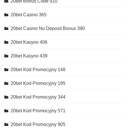
20bet Bonus Code 910
20bet Casino 365
20bet Casino No Deposit Bonus 390
20bet Kasyno 406
20bet Kasyno 439
20bet Kod Promocyjny 148
20bet Kod Promocyjny 195
20bet Kod Promocyjny 344
20bet Kod Promocyjny 571
20bet Kod Promocyjny 905