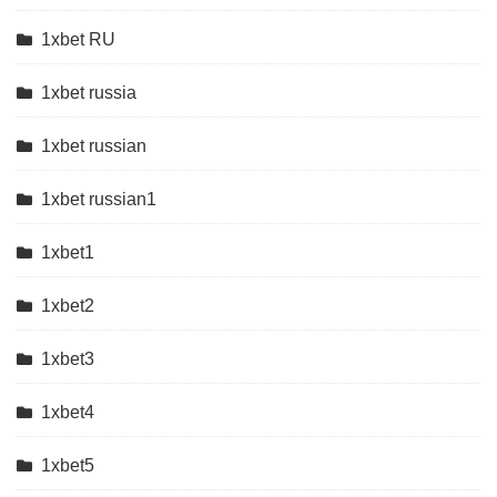
1xbet RU
1xbet russia
1xbet russian
1xbet russian1
1xbet1
1xbet2
1xbet3
1xbet4
1xbet5