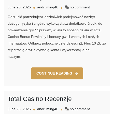
on
June 26, 2025
andri.ming46
no comment
Total
Odrzucić potrzebujesz aczkolwiek podejmować nazbyt
Casino:
Zabawy
dużego ryzyka i chętnie wykorzystasz dodatkowe środki do
Zbyt
odwiedzenia gry? Sprawdź, w jaki to sposób działa w Total
1-
Casino Bonus Powitalny i bonusy gwoli wiernych i stałych
wszą
Gr
internautów. Odbierz poboczne czterdzieści ZŁ Plus 10 ZŁ za
Sprawdź,
rejestrację oraz aktywację konta i wykorzystaj je na
Którą
naszym…
Wybrać!
Total
Casino
Blog
CONTINUE READING
Total Casino Recenzje
on
June 26, 2025
andri.ming46
no comment
Total