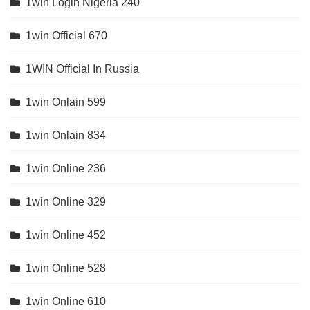
1win Login Nigeria 240
1win Official 670
1WIN Official In Russia
1win Onlain 599
1win Onlain 834
1win Online 236
1win Online 329
1win Online 452
1win Online 528
1win Online 610