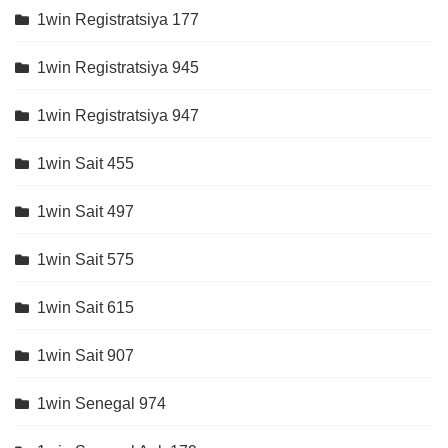
1win Registratsiya 177
1win Registratsiya 945
1win Registratsiya 947
1win Sait 455
1win Sait 497
1win Sait 575
1win Sait 615
1win Sait 907
1win Senegal 974