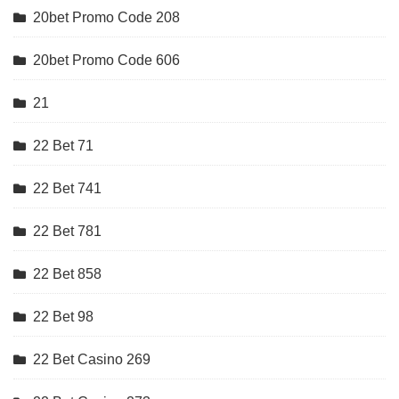
20bet Promo Code 208
20bet Promo Code 606
21
22 Bet 71
22 Bet 741
22 Bet 781
22 Bet 858
22 Bet 98
22 Bet Casino 269