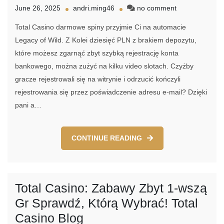
on
June 26, 2025
andri.ming46
no comment
Totalcasino
Total Casino darmowe spiny przyjmie Ci na automacie
Opisy
Komentuj
Legacy of Wild. Z Kolei dziesięć PLN z brakiem depozytu,
Recenzje
które możesz zgarnąć zbyt szybką rejestrację konta
Klientów
bankowego, można zużyć na kilku video slotach. Czyżby
Na
Sprawa
gracze rejestrowali się na witrynie i odrzucić kończyli
Totalcasino
rejestrowania się przez poświadczenie adresu e-mail? Dzięki
Pl
pani a…
3
Spośród
18
CONTINUE READING
Total Casino: Zabawy Zbyt 1-wszą
Gr Sprawdź, Którą Wybrać! Total
Casino Blog