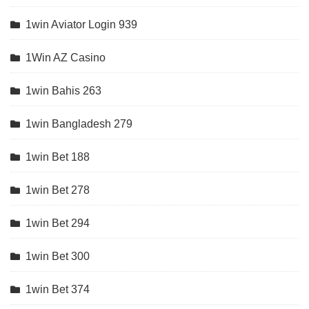
1win Aviator Login 939
1Win AZ Casino
1win Bahis 263
1win Bangladesh 279
1win Bet 188
1win Bet 278
1win Bet 294
1win Bet 300
1win Bet 374