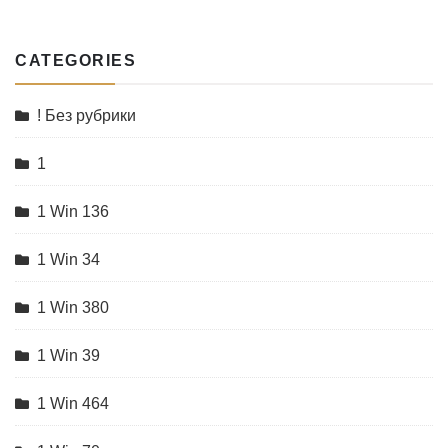
CATEGORIES
! Без рубрики
1
1 Win 136
1 Win 34
1 Win 380
1 Win 39
1 Win 464