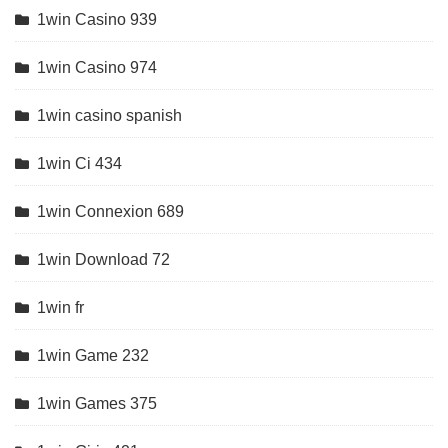
1win Casino 939
1win Casino 974
1win casino spanish
1win Ci 434
1win Connexion 689
1win Download 72
1win fr
1win Game 232
1win Games 375