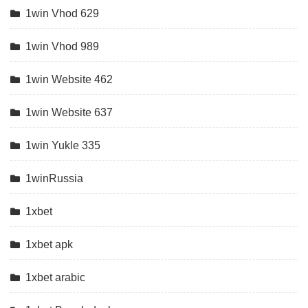
1win Vhod 629
1win Vhod 989
1win Website 462
1win Website 637
1win Yukle 335
1winRussia
1xbet
1xbet apk
1xbet arabic