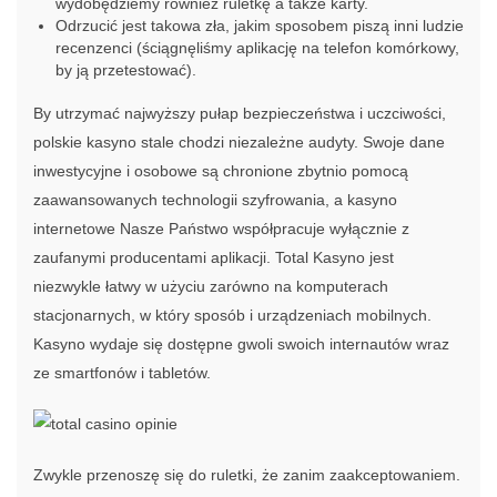
wydobędziemy również ruletkę a także karty.
Odrzucić jest takowa zła, jakim sposobem piszą inni ludzie
recenzenci (ściągnęliśmy aplikację na telefon komórkowy,
by ją przetestować).
By utrzymać najwyższy pułap bezpieczeństwa i uczciwości,
polskie kasyno stale chodzi niezależne audyty. Swoje dane
inwestycyjne i osobowe są chronione zbytnio pomocą
zaawansowanych technologii szyfrowania, a kasyno
internetowe Nasze Państwo współpracuje wyłącznie z
zaufanymi producentami aplikacji. Total Kasyno jest
niezwykle łatwy w użyciu zarówno na komputerach
stacjonarnych, w który sposób i urządzeniach mobilnych.
Kasyno wydaje się dostępne gwoli swoich internautów wraz
ze smartfonów i tabletów.
Zwykle przenoszę się do ruletki, że zanim zaakceptowaniem.