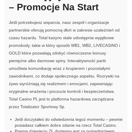
– Promocje Na Start
Jeśli potrzebujesz wsparcia, nasz zespół i organizacje
partnerskie oferują pomocną dłoń w zakresie uzależnień od
czasu hazardu. Total kasyno stale udostępnia wyjątkowe
promokody, takie w który sposób WB1, WB2, LIVECASINO i
GOLD które pozwalają zdobyć równoczesne bonusy
pieniężne albo darmowe spiny. Interaktywność partii
umożliwia komunikację wraz z krupierem i pozostałymi
zawodnikami, co dodaje społecznego aspektu. Rozrywki na
żywo wyróżniają się realizmem i emocjami, zapewniając
oryginalne wrażenia i poczucie kontroli i bezpieczeństwa.
Total Casino PL jest to platforma hazardowa zarządzana
przez Totalizator Sportowy Sp.
Jeśli doczytałeś do odwiedzenia tegoż momentu – pewnie
posiadasz całkiem dobre zdanie na rzecz Total Casino.
Premia dziesięciu ZŁ dostępny jest za pośrednictwem