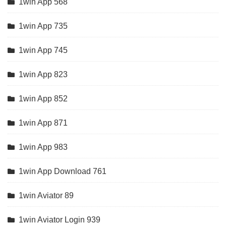
1win App 568
1win App 735
1win App 745
1win App 823
1win App 852
1win App 871
1win App 983
1win App Download 761
1win Aviator 89
1win Aviator Login 939