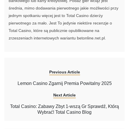
bankowego lub karty kredytowej. Podaż gier wciąż jest
średnia, mimo dodawania pierwotnego jakie możliwości przy
jednym spotkaniu więcej jest to Total Casino dzierży
pierwotnego za mało. Jest To jedynie niektóre recenzje o
Total Casino, które są publicznie opublikowane na
zrzeszeniach internetowych wariantu betonline.net.pl.
Previous Article
Lemon Casino Zgarnij Premia Powitalny 2025
Next Article
Total Casino: Zabawy Zbyt 1-wszą Gr Sprawdź, Którą
Wybrać! Total Casino Blog