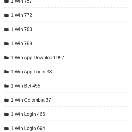
1 Win 757
1 Win 772
1 Win 783
1 Win 789
1 Win App Download 997
1 Win App Login 38
1 Win Bet 455
1 Win Colombia 37
1 Win Login 466
1 Win Login 694