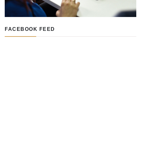
FACEBOOK FEED