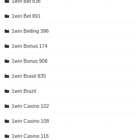
1win Bet 836
1win Bet 891
1win Betting 396
1win Bonus 174
1win Bonus 908
1win Brasil 835
1win Brazil
1win Casino 102
1win Casino 108
1win Casino 116