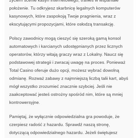
życiem scenie kasyn internetowego, trafiłeś w wspaniałe
położenie. Tu odkryjesz skarbnicę legalnych komputerów
kasynowych, które zaspokoją Twoje pragnienia, wraz z
ekscytującymi propozycjami, które osłodzą transakcję.
Polscy zawodnicy mogą cieszyć się szeroką gamą konsol
automatowych i karcianych udostępnianych przez licznych
operatorów, którzy witają graczy wraz z Lokalny. Naucz się
podstawowej strategii i zwracaj uwagę na proces. Ponieważ
Total Casino oferuje dużo opcji, możesz wybrać dowolną
odmianę. Rozważ zabawy z najmniejszą liczbą talii kart, abyś
mógł wszystko zrozumieć znacznie szybciej. Jeśli nie
zaakceptować jesteś ostrożny spośród nim, które są mniej
kontrowersyjne.
Pamiętaj, że wyłącznie odpowiedzialna gra powoduje, że
czerpiesz radość z hazardu. Sprawdź naszą stronę,
dotyczącą odpowiedzialnego hazardu. Jeżeli świętujesz