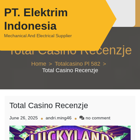
Skip
PT. Elektrim
to
content
Indonesia
Mechanical And Electrical Supplier
Total Casino Recenzje
Home
Totalcasino Pl 582
Total Casino Recenzje
Total Casino Recenzje
on
June 26, 2025
andri.ming46
no comment
Total
Casino
Recenzje