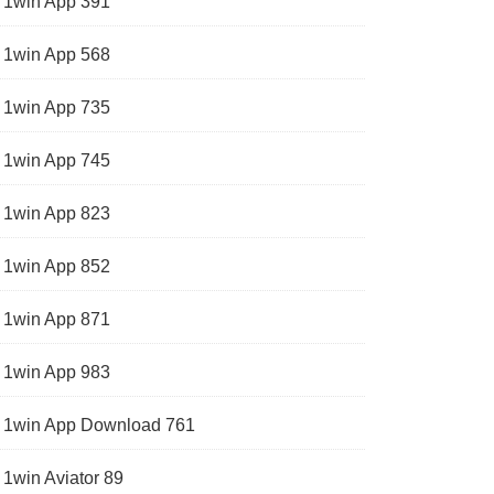
1win App 391
1win App 568
1win App 735
1win App 745
1win App 823
1win App 852
1win App 871
1win App 983
1win App Download 761
1win Aviator 89