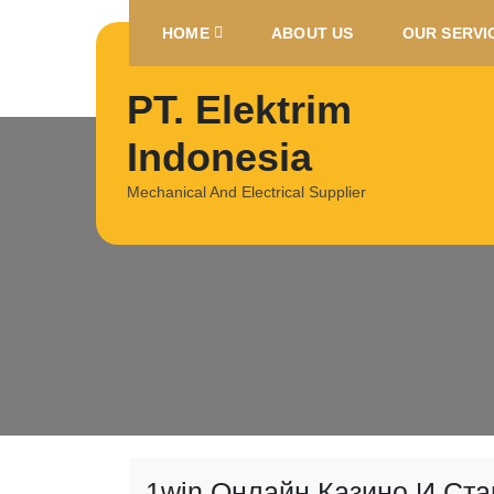
Skip
to
HOME
ABOUT US
OUR SERVI
content
PT. Elektrim
Indonesia
Mechanical And Electrical Supplier
1win Онлайн Казино И Ст