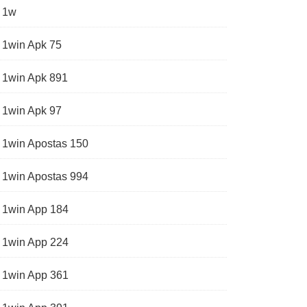
1w
1win Apk 75
1win Apk 891
1win Apk 97
1win Apostas 150
1win Apostas 994
1win App 184
1win App 224
1win App 361