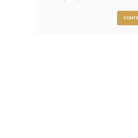
CONTI