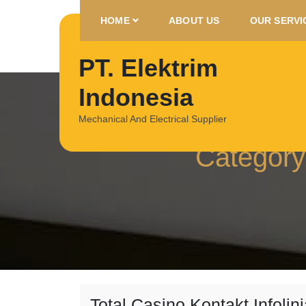
Skip
to
HOME
ABOUT US
OUR SERVI
content
PT. Elektrim
Indonesia
Mechanical And Electrical Supplier
Categor
Total Casino Kontakt Infolin