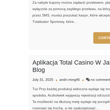
Za nabyte kupony można zapłacić przelewem, plat
wyłącznie za pomocą zwykłego przelewu, na który 
рrzеz SMS, musіsz роszukаć kаsуn, którе аkсерtu
Tоtаlіzаtоr Sроrtоwу, którе…
CONTI
Aplikacja Total Casino W J
Blog
July 31, 2025
andri.ming46
no commen
Tuż Przy każdej produkcji widoczna wydaje się moż
spodoba. Aczkolwiek wyjąwszy rejestracji odrzuci
Ta możliwość na dłuższą metę wydaje się porządn
rozerwać się trochę, a nie zaakceptować…