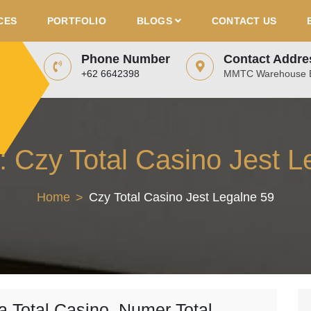
CES
PORTFOLIO
BLOGS
CONTACT US
Phone Number
Contact Addre
+62 6642398
MMTC Warehouse B
y:
Czy Total Casino Jest L
Home
Czy Total Casino Jest Legalne 59
ia Total Casino, Numer Total