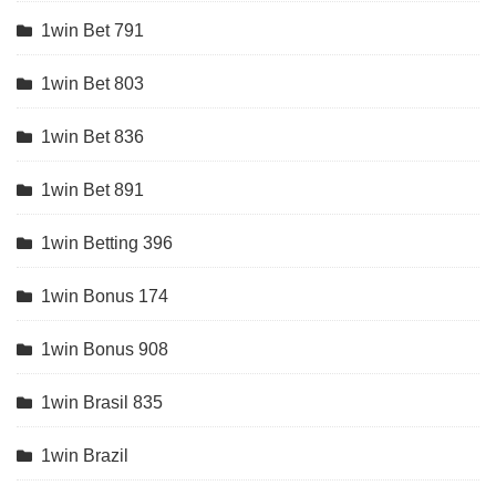
1win Bet 791
1win Bet 803
1win Bet 836
1win Bet 891
1win Betting 396
1win Bonus 174
1win Bonus 908
1win Brasil 835
1win Brazil