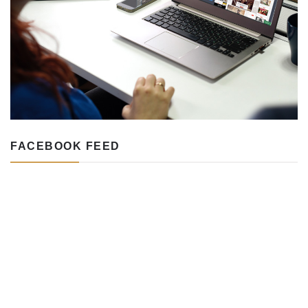
FACEBOOK FEED