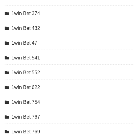
1win Bet 374
1win Bet 432
1win Bet 47
1win Bet 541
1win Bet 552
1win Bet 622
1win Bet 754
1win Bet 767
1win Bet 769