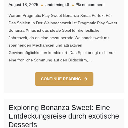
on
August 18, 2025
andri.ming46
no comment
Warum
Warum Pragmatic Play Sweet Bonanza Xmas Perfekt Für
Pragmatic
Play
Das Spielen In Der Weihnachtszeit Ist Pragmatic Play Sweet
Sweet
Bonanza Xmas ist das ideale Spiel für die festliche
Bonanza
Jahreszeit, da es eine bezaubernde Weihnachtswelt mit
Xmas
Perfekt
spannenden Mechaniken und attraktiven
Für
Gewinnmöglichkeiten kombiniert. Das Spiel bringt nicht nur
Das
eine fröhliche Stimmung auf den Bildschirm,…
Spielen
In
Der
Weihnachtsze
CONTINUE READING
Ist
Exploring Bonanza Sweet: Eine
Entdeckungsreise durch exotische
Desserts