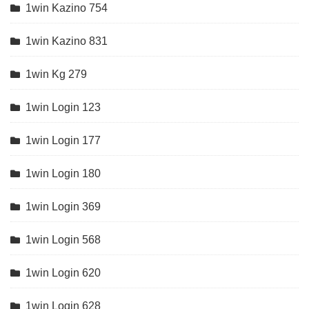
1win Kazino 754
1win Kazino 831
1win Kg 279
1win Login 123
1win Login 177
1win Login 180
1win Login 369
1win Login 568
1win Login 620
1win Login 628