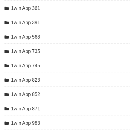
1win App 361
1win App 391
1win App 568
1win App 735
1win App 745
1win App 823
1win App 852
1win App 871
1win App 983