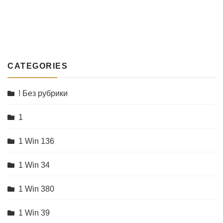
CATEGORIES
! Без рубрики
1
1 Win 136
1 Win 34
1 Win 380
1 Win 39