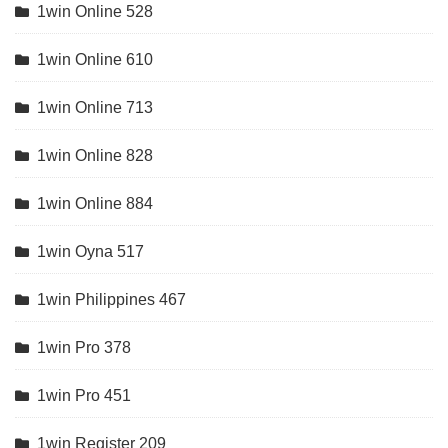
1win Online 528
1win Online 610
1win Online 713
1win Online 828
1win Online 884
1win Oyna 517
1win Philippines 467
1win Pro 378
1win Pro 451
1win Register 209