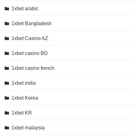
1xbet arabic
1xbet Bangladesh
1xbet Casino AZ
1xbet casino BD
1xbet casino french
1xbet india
1xbet Korea
1xbet KR
1xbet malaysia