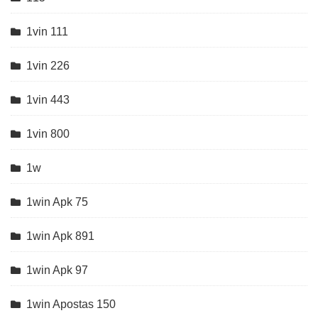
1vin 111
1vin 226
1vin 443
1vin 800
1w
1win Apk 75
1win Apk 891
1win Apk 97
1win Apostas 150