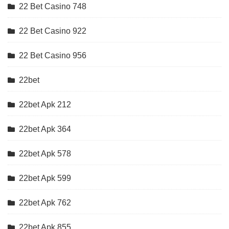
22 Bet Casino 748
22 Bet Casino 922
22 Bet Casino 956
22bet
22bet Apk 212
22bet Apk 364
22bet Apk 578
22bet Apk 599
22bet Apk 762
22bet Apk 855