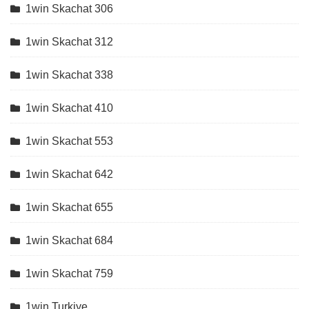
1win Skachat 306
1win Skachat 312
1win Skachat 338
1win Skachat 410
1win Skachat 553
1win Skachat 642
1win Skachat 655
1win Skachat 684
1win Skachat 759
1win Turkiye