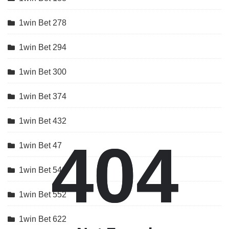
1win Bet 278
1win Bet 294
1win Bet 300
1win Bet 374
1win Bet 432
404
404
1win Bet 47
1win Bet 541
1win Bet 552
1win Bet 622