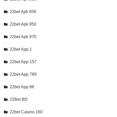
22bet Apk 856
22bet Apk 950
22bet Apk 970
22bet App 1
22bet App 157
22bet App 789
22bet App 86
22Bet BD
22bet Casino 160