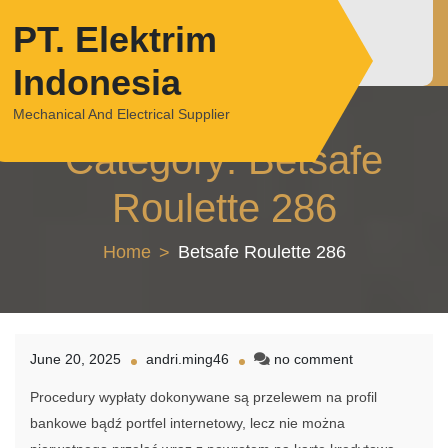
Skip
PT. Elektrim
to
content
Indonesia
Mechanical And Electrical Supplier
Category:
Betsafe
Roulette 286
Home
Betsafe Roulette 286
on
June 20, 2025
andri.ming46
no comment
Procedury wypłaty dokonywane są przelewem na profil
bankowe bądź portfel internetowy, lecz nie można