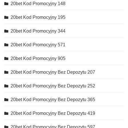
20bet Kod Promocyjny 148
20bet Kod Promocyjny 195
20bet Kod Promocyjny 344
20bet Kod Promocyjny 571
20bet Kod Promocyjny 905
20bet Kod Promocyjny Bez Depozytu 207
20bet Kod Promocyjny Bez Depozytu 252
20bet Kod Promocyjny Bez Depozytu 365
20bet Kod Promocyjny Bez Depozytu 419
20bet Kod Promocyjny Bez Depozytu 597