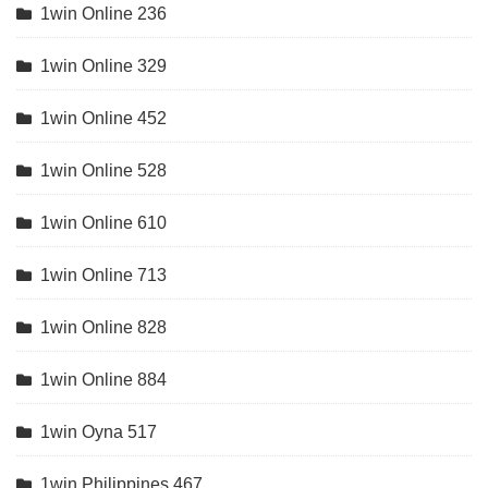
1win Online 236
1win Online 329
1win Online 452
1win Online 528
1win Online 610
1win Online 713
1win Online 828
1win Online 884
1win Oyna 517
1win Philippines 467