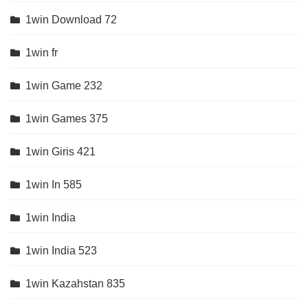
1win Download 72
1win fr
1win Game 232
1win Games 375
1win Giris 421
1win In 585
1win India
1win India 523
1win Kazahstan 835