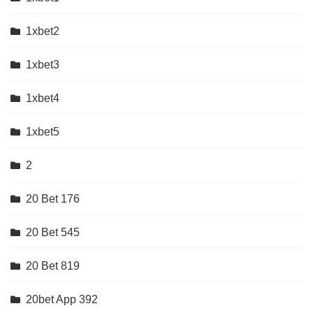
1xbet2
1xbet3
1xbet4
1xbet5
2
20 Bet 176
20 Bet 545
20 Bet 819
20bet App 392