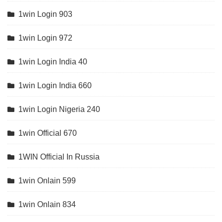
1win Login 903
1win Login 972
1win Login India 40
1win Login India 660
1win Login Nigeria 240
1win Official 670
1WIN Official In Russia
1win Onlain 599
1win Onlain 834