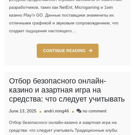
разработчиков, таких как NetEnt, Microgaming и 1win
казино Play’n GO. Данные поставщики знамениты их
отличными графикой и звуковым сопровождением, что
создает ощущение настоящего…
CONTINUE READING
Отбор безопасного онлайн-
казино и азартная игра на
средства: что следует учитывать
on
June 13, 2025
andri.ming46
no comment
Отбор
Отбор безопасного онлайн-казино и азартная игра на
безопасного
онлайн-
средства: что следует учитывать Традиционные клубы
казино