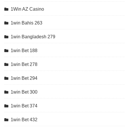
1Win AZ Casino
1win Bahis 263
1win Bangladesh 279
1win Bet 188
1win Bet 278
1win Bet 294
1win Bet 300
1win Bet 374
1win Bet 432