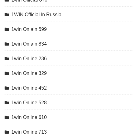
1WIN Official In Russia
1win Onlain 599
1win Onlain 834
1win Online 236
1win Online 329
1win Online 452
1win Online 528
1win Online 610
1win Online 713