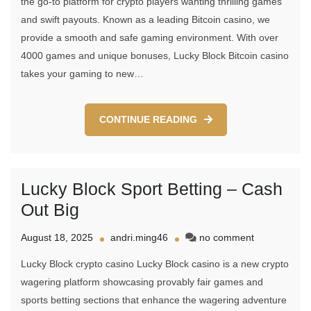
the go-to platform for crypto players wanting thrilling games
Casino
and swift payouts. Known as a leading Bitcoin casino, we
–
provide a smooth and safe gaming environment. With over
Go
Win
4000 games and unique bonuses, Lucky Block Bitcoin casino
Now
takes your gaming to new…
CONTINUE READING
Lucky Block Sport Betting – Cash
Out Big
on
August 18, 2025
andri.ming46
no comment
Lucky
Lucky Block crypto casino Lucky Block casino is a new crypto
Block
Sport
wagering platform showcasing provably fair games and
Betting
sports betting sections that enhance the wagering adventure
–