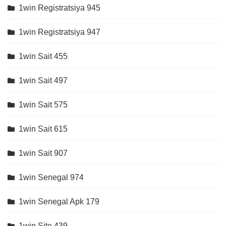
1win Registratsiya 945
1win Registratsiya 947
1win Sait 455
1win Sait 497
1win Sait 575
1win Sait 615
1win Sait 907
1win Senegal 974
1win Senegal Apk 179
1win Site 439