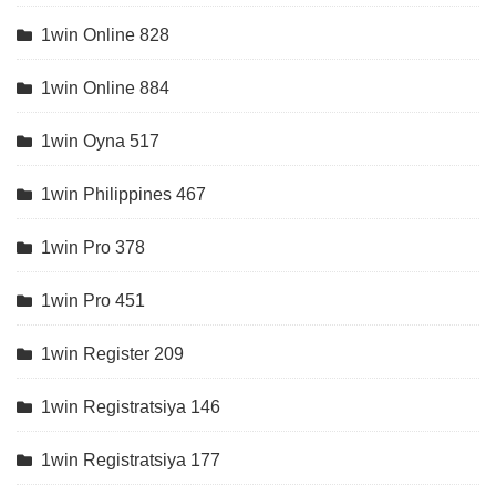
1win Online 828
1win Online 884
1win Oyna 517
1win Philippines 467
1win Pro 378
1win Pro 451
1win Register 209
1win Registratsiya 146
1win Registratsiya 177