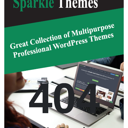
404
404