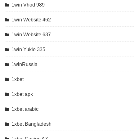
1win Vhod 989
1win Website 462
1win Website 637
1win Yukle 335
1winRussia
1xbet
1xbet apk
1xbet arabic
1xbet Bangladesh
1xbet Casino AZ