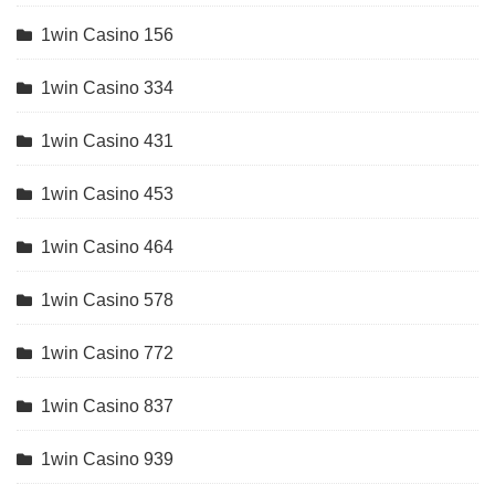
1win Casino 156
1win Casino 334
1win Casino 431
1win Casino 453
1win Casino 464
1win Casino 578
1win Casino 772
1win Casino 837
1win Casino 939