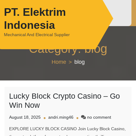
Skip
PT. Elektrim
to
content
Indonesia
Mechanical And Electrical Supplier
Category:
blog
Home
blog
Lucky Block Crypto Casino – Go
Win Now
on
August 18, 2025
andri.ming46
no comment
Lucky
EXPLORE LUCKY BLOCK CASINO Join Lucky Block Casino,
Block
Crypto