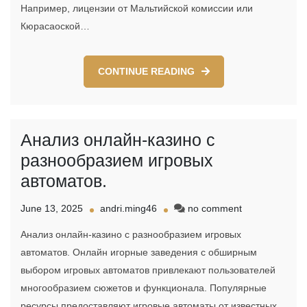
Например, лицензии от Мальтийской комиссии или
Кюрасаоской…
CONTINUE READING
Анализ онлайн-казино с
разнообразием игровых
автоматов.
on
June 13, 2025
andri.ming46
no comment
Анализ
Анализ онлайн-казино с разнообразием игровых
онлайн-
казино
автоматов. Онлайн игорные заведения с обширным
с
выбором игровых автоматов привлекают пользователей
разнообразие
многообразием сюжетов и функционала. Популярные
игровых
автоматов.
ресурсы предоставляют игровые автоматы от известных