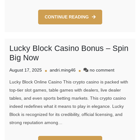
CONTINUE READING
Lucky Block Casino Bonus – Spin
Big Now
on
August 17, 2025
andri.ming46
no comment
Lucky
Lucky Block Online Casino This crypto casino is packed with
Block
Casino
top-tier slot games, table games with dealers, live dealer
Bonus
tables, and even sports betting markets. This crypto casino
–
indeed redefines what it means to play in elegance. Lucky
Spin
Big
Block is recognized for its credibility, official licensing, and
Now
strong reputation among…