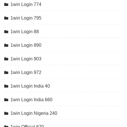
1win Login 774
1win Login 795
1win Login 88
1win Login 890
1win Login 903
1win Login 972
1win Login India 40
1win Login India 660
1win Login Nigeria 240
1win Official 670