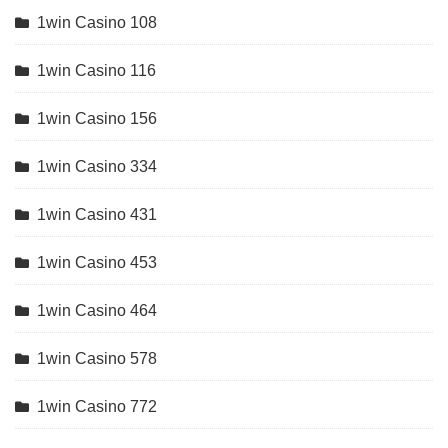
1win Casino 108
1win Casino 116
1win Casino 156
1win Casino 334
1win Casino 431
1win Casino 453
1win Casino 464
1win Casino 578
1win Casino 772