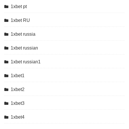
1xbet pt
1xbet RU
1xbet russia
1xbet russian
1xbet russian1
1xbet1
1xbet2
1xbet3
1xbet4