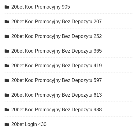
20bet Kod Promocyjny 905
20bet Kod Promocyjny Bez Depozytu 207
20bet Kod Promocyjny Bez Depozytu 252
20bet Kod Promocyjny Bez Depozytu 365
20bet Kod Promocyjny Bez Depozytu 419
20bet Kod Promocyjny Bez Depozytu 597
20bet Kod Promocyjny Bez Depozytu 613
20bet Kod Promocyjny Bez Depozytu 988
20bet Login 430