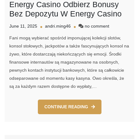
Energy Casino Odbierz Bonusy
Bez Depozytu W Energy Casino
on
June 11, 2025
andri.ming46
no comment
Energy
Fani mogą wybierać spośród imponującej kolekcji slotów,
Casino
Odbierz
konsol stołowych, jackpotów a także fascynujących konsol na
Bonusy
żywo, które dostarczają niekończących się emocji. Środki
Bez
finansowe internautów są magazynowane na osobnych,
Depozytu
W
pewnych kontach instytucji bankowych, które są całkowicie
Energy
odseparowane od momentu kasy kasyna. Owo określa, że
Casino
są za każdym razem dostępne do wypłaty,…
CONTINUE READING