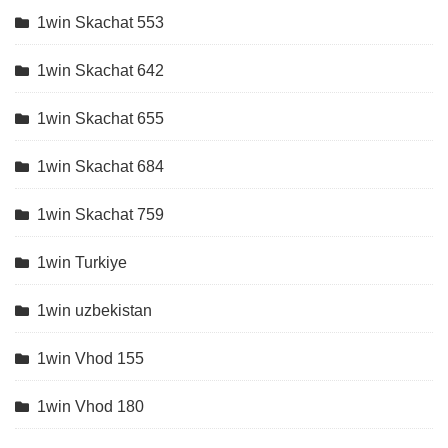
1win Skachat 553
1win Skachat 642
1win Skachat 655
1win Skachat 684
1win Skachat 759
1win Turkiye
1win uzbekistan
1win Vhod 155
1win Vhod 180