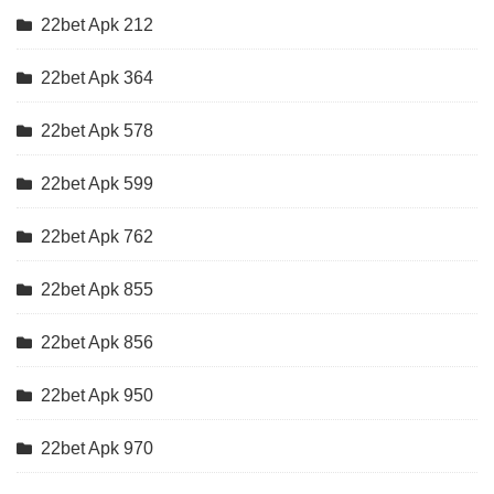
22bet Apk 212
22bet Apk 364
22bet Apk 578
22bet Apk 599
22bet Apk 762
22bet Apk 855
22bet Apk 856
22bet Apk 950
22bet Apk 970