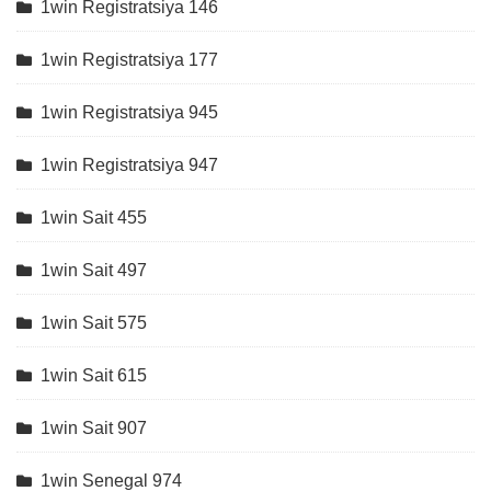
1win Registratsiya 146
1win Registratsiya 177
1win Registratsiya 945
1win Registratsiya 947
1win Sait 455
1win Sait 497
1win Sait 575
1win Sait 615
1win Sait 907
1win Senegal 974