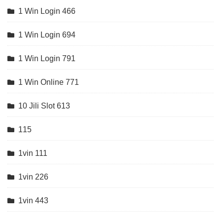
1 Win Login 466
1 Win Login 694
1 Win Login 791
1 Win Online 771
10 Jili Slot 613
115
1vin 111
1vin 226
1vin 443