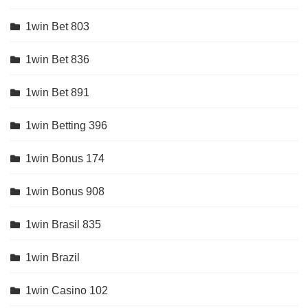
1win Bet 803
1win Bet 836
1win Bet 891
1win Betting 396
1win Bonus 174
1win Bonus 908
1win Brasil 835
1win Brazil
1win Casino 102