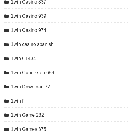
1win Casino 837
1win Casino 939
1win Casino 974
1win casino spanish
1win Ci 434
1win Connexion 689
1win Download 72
1win fr
1win Game 232
1win Games 375