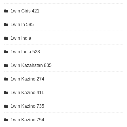
1win Giris 421
1win In 585
1win India
1win India 523
1win Kazahstan 835
1win Kazino 274
1win Kazino 411
1win Kazino 735
1win Kazino 754