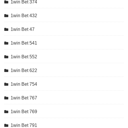
1win Bet 374
1win Bet 432
1win Bet 47
1win Bet 541
1win Bet 552
1win Bet 622
1win Bet 754
1win Bet 767
1win Bet 769
1win Bet 791