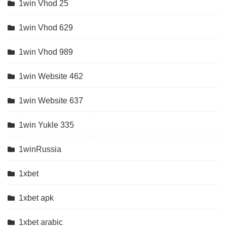
1win Vhod 25
1win Vhod 629
1win Vhod 989
1win Website 462
1win Website 637
1win Yukle 335
1winRussia
1xbet
1xbet apk
1xbet arabic