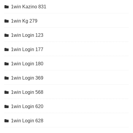
1win Kazino 831
1win Kg 279
1win Login 123
1win Login 177
1win Login 180
1win Login 369
1win Login 568
1win Login 620
1win Login 628