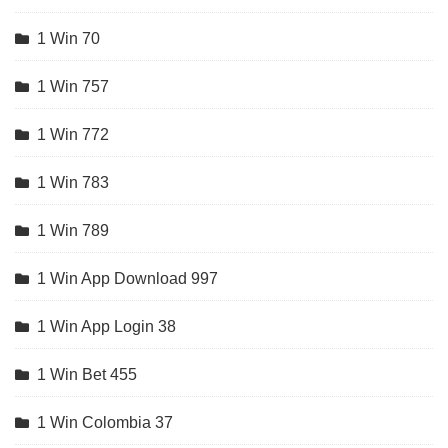
1 Win 70
1 Win 757
1 Win 772
1 Win 783
1 Win 789
1 Win App Download 997
1 Win App Login 38
1 Win Bet 455
1 Win Colombia 37