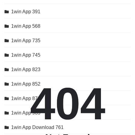
1win App 391
1win App 568
1win App 735
1win App 745
1win App 823
404
404
1win App 852
1win App 871
1win App 983
1win App Download 761