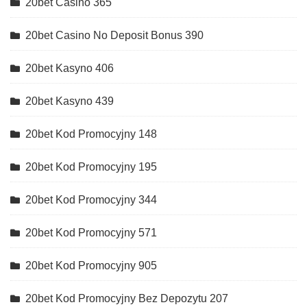
20bet Casino 365
20bet Casino No Deposit Bonus 390
20bet Kasyno 406
20bet Kasyno 439
20bet Kod Promocyjny 148
20bet Kod Promocyjny 195
20bet Kod Promocyjny 344
20bet Kod Promocyjny 571
20bet Kod Promocyjny 905
20bet Kod Promocyjny Bez Depozytu 207