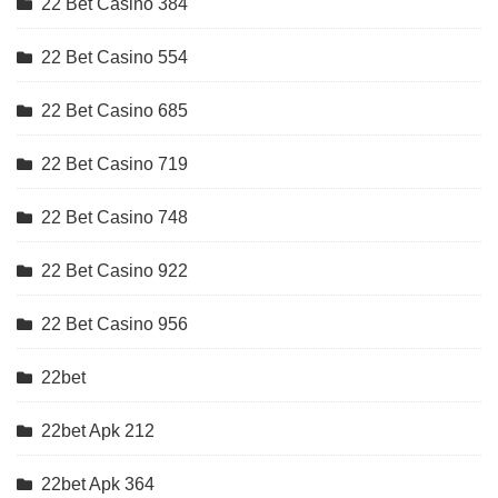
22 Bet Casino 384
22 Bet Casino 554
22 Bet Casino 685
22 Bet Casino 719
22 Bet Casino 748
22 Bet Casino 922
22 Bet Casino 956
22bet
22bet Apk 212
22bet Apk 364