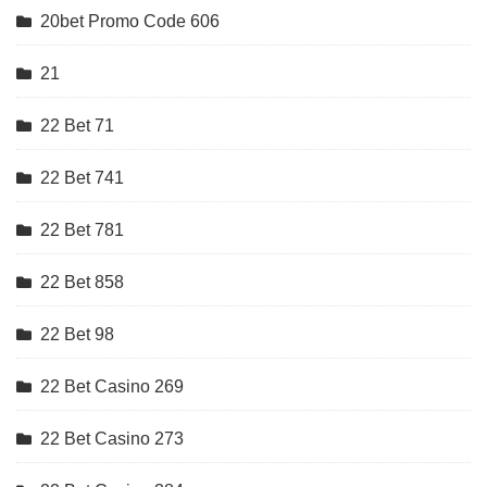
20bet Promo Code 606
21
22 Bet 71
22 Bet 741
22 Bet 781
22 Bet 858
22 Bet 98
22 Bet Casino 269
22 Bet Casino 273