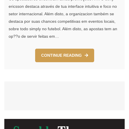
App
ericsson destaca através de tua interface intuitiva e foco no
Guia
setor internacional. Além disto, a organizacion também se
Completo
destaca por suas chances competitivas em eventos locais,
Para
Dar
sobre todo simply no futebol. Além disto, as apostas tem an
Pelo
op??o de servir feitas em…
Móvil
CONTINUE READING