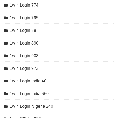
1win Login 774
1win Login 795
1win Login 88
1win Login 890
1win Login 903
1win Login 972
1win Login India 40
1win Login India 660
1win Login Nigeria 240