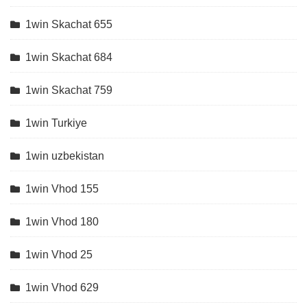
1win Skachat 655
1win Skachat 684
1win Skachat 759
1win Turkiye
1win uzbekistan
1win Vhod 155
1win Vhod 180
1win Vhod 25
1win Vhod 629