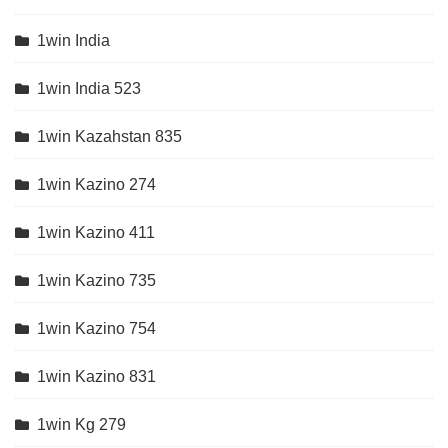
1win India
1win India 523
1win Kazahstan 835
1win Kazino 274
1win Kazino 411
1win Kazino 735
1win Kazino 754
1win Kazino 831
1win Kg 279