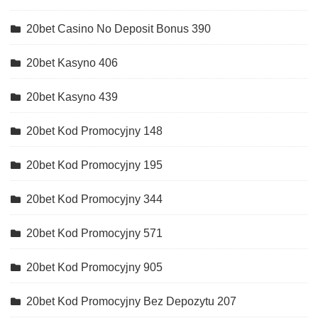
20bet Casino No Deposit Bonus 390
20bet Kasyno 406
20bet Kasyno 439
20bet Kod Promocyjny 148
20bet Kod Promocyjny 195
20bet Kod Promocyjny 344
20bet Kod Promocyjny 571
20bet Kod Promocyjny 905
20bet Kod Promocyjny Bez Depozytu 207