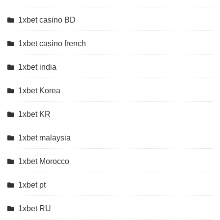
1xbet casino BD
1xbet casino french
1xbet india
1xbet Korea
1xbet KR
1xbet malaysia
1xbet Morocco
1xbet pt
1xbet RU