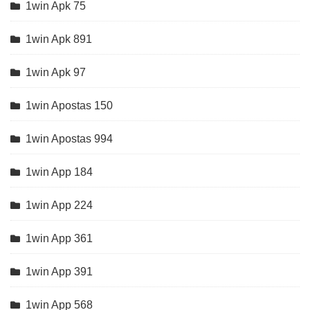
1win Apk 75
1win Apk 891
1win Apk 97
1win Apostas 150
1win Apostas 994
1win App 184
1win App 224
1win App 361
1win App 391
1win App 568