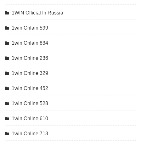
1WIN Official In Russia
1win Onlain 599
1win Onlain 834
1win Online 236
1win Online 329
1win Online 452
1win Online 528
1win Online 610
1win Online 713