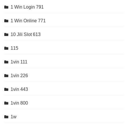
1 Win Login 791
1 Win Online 771
10 Jili Slot 613
115
1vin 111
1vin 226
1vin 443
1vin 800
1w