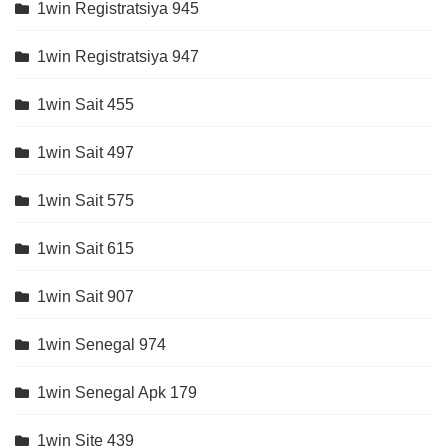
1win Registratsiya 945
1win Registratsiya 947
1win Sait 455
1win Sait 497
1win Sait 575
1win Sait 615
1win Sait 907
1win Senegal 974
1win Senegal Apk 179
1win Site 439