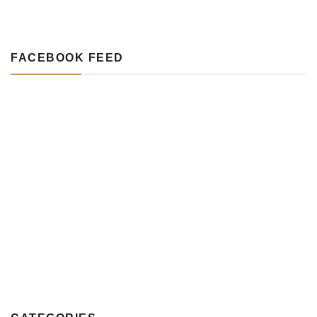
FACEBOOK FEED