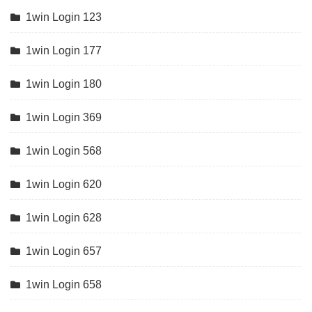
1win Login 123
1win Login 177
1win Login 180
1win Login 369
1win Login 568
1win Login 620
1win Login 628
1win Login 657
1win Login 658