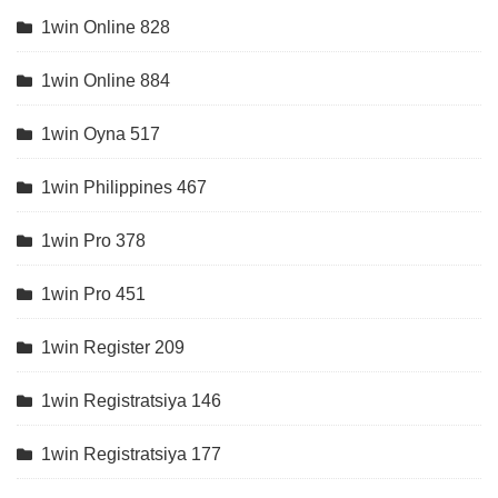
1win Online 828
1win Online 884
1win Oyna 517
1win Philippines 467
1win Pro 378
1win Pro 451
1win Register 209
1win Registratsiya 146
1win Registratsiya 177