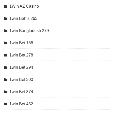
1Win AZ Casino
1win Bahis 263
1win Bangladesh 279
1win Bet 188
1win Bet 278
1win Bet 294
1win Bet 300
1win Bet 374
1win Bet 432