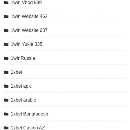
1win Vhod 989
1win Website 462
1win Website 637
1win Yukle 335
1winRussia
1xbet
1xbet apk
1xbet arabic
1xbet Bangladesh
1xbet Casino AZ