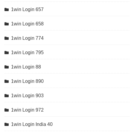
1win Login 657
1win Login 658
1win Login 774
1win Login 795
1win Login 88
1win Login 890
1win Login 903
1win Login 972
1win Login India 40