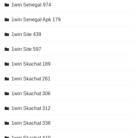
1win Senegal 974
1win Senegal Apk 179
1win Site 439
1win Site 597
1win Skachat 189
1win Skachat 261
1win Skachat 306
1win Skachat 312
1win Skachat 338
1win Skachat 410