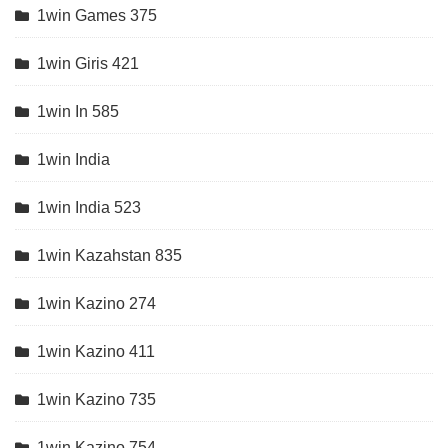
1win Games 375
1win Giris 421
1win In 585
1win India
1win India 523
1win Kazahstan 835
1win Kazino 274
1win Kazino 411
1win Kazino 735
1win Kazino 754