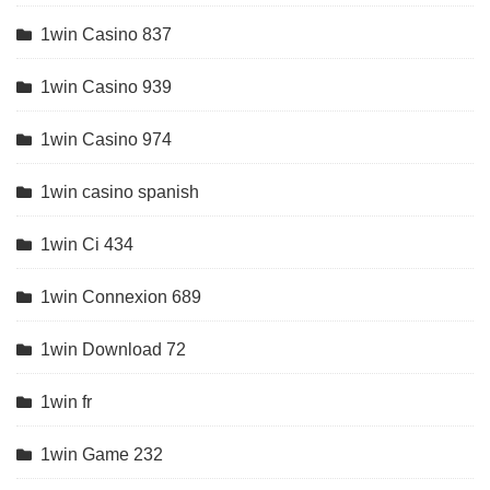
1win Casino 837
1win Casino 939
1win Casino 974
1win casino spanish
1win Ci 434
1win Connexion 689
1win Download 72
1win fr
1win Game 232