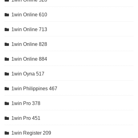
1win Online 610
1win Online 713
1win Online 828
1win Online 884
1win Oyna 517
1win Philippines 467
1win Pro 378
1win Pro 451
1win Register 209