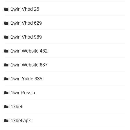
1win Vhod 25
1win Vhod 629
1win Vhod 989
1win Website 462
1win Website 637
1win Yukle 335
1winRussia
1xbet
1xbet apk