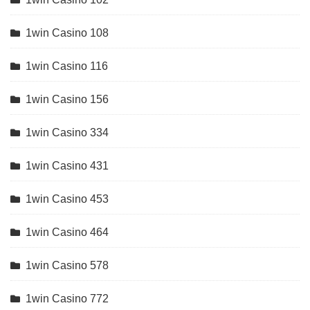
1win Casino 108
1win Casino 116
1win Casino 156
1win Casino 334
1win Casino 431
1win Casino 453
1win Casino 464
1win Casino 578
1win Casino 772