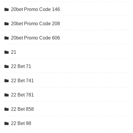
20bet Promo Code 146
20bet Promo Code 208
20bet Promo Code 606
21
22 Bet 71
22 Bet 741
22 Bet 781
22 Bet 858
22 Bet 98