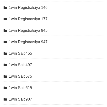
1win Registratsiya 146
1win Registratsiya 177
1win Registratsiya 945
1win Registratsiya 947
1win Sait 455
1win Sait 497
1win Sait 575
1win Sait 615
1win Sait 907