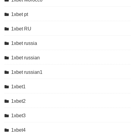
1xbet pt
1xbet RU
1xbet russia
1xbet russian
1xbet russian1
1xbet1
1xbet2
1xbet3
1xbet4