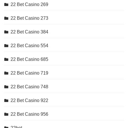
22 Bet Casino 269
22 Bet Casino 273
22 Bet Casino 384
22 Bet Casino 554
22 Bet Casino 685
22 Bet Casino 719
22 Bet Casino 748
22 Bet Casino 922
22 Bet Casino 956
22bet