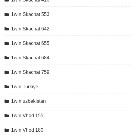
1win Skachat 553
1win Skachat 642
1win Skachat 655
1win Skachat 684
1win Skachat 759
1win Turkiye
1win uzbekistan
1win Vhod 155
1win Vhod 180