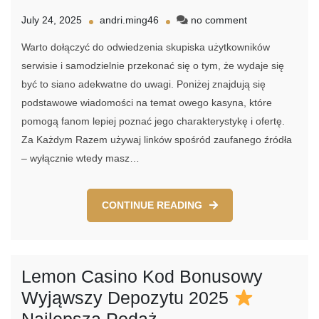
on
July 24, 2025
andri.ming46
no comment
Kasyno
Warto dołączyć do odwiedzenia skupiska użytkowników
Przez
Internet
serwisie i samodzielnie przekonać się o tym, że wydaje się
Oficjalna
być to siano adekwatne do uwagi. Poniżej znajdują się
Strona
podstawowe wiadomości na temat owego kasyna, które
pomogą fanom lepiej poznać jego charakterystykę i ofertę.
Za Każdym Razem używaj linków spośród zaufanego źródła
– wyłącznie wtedy masz…
CONTINUE READING
Lemon Casino Kod Bonusowy
Wyjąwszy Depozytu 2025