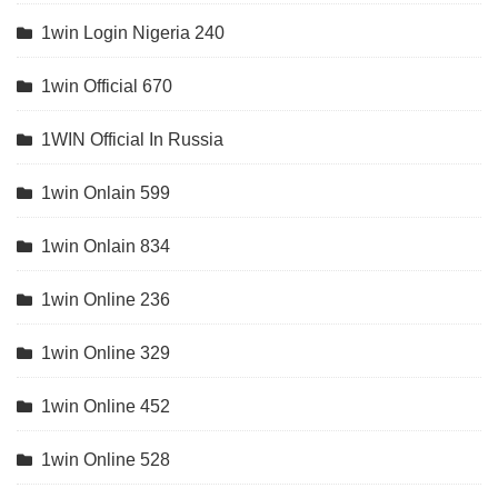
1win Login Nigeria 240
1win Official 670
1WIN Official In Russia
1win Onlain 599
1win Onlain 834
1win Online 236
1win Online 329
1win Online 452
1win Online 528