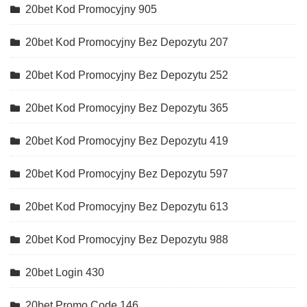
20bet Kod Promocyjny 905
20bet Kod Promocyjny Bez Depozytu 207
20bet Kod Promocyjny Bez Depozytu 252
20bet Kod Promocyjny Bez Depozytu 365
20bet Kod Promocyjny Bez Depozytu 419
20bet Kod Promocyjny Bez Depozytu 597
20bet Kod Promocyjny Bez Depozytu 613
20bet Kod Promocyjny Bez Depozytu 988
20bet Login 430
20bet Promo Code 146