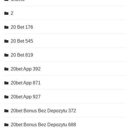
2
20 Bet 176
20 Bet 545
20 Bet 819
20bet App 392
20bet App 871
20bet App 927
20bet Bonus Bez Depozytu 372
20bet Bonus Bez Depozytu 688