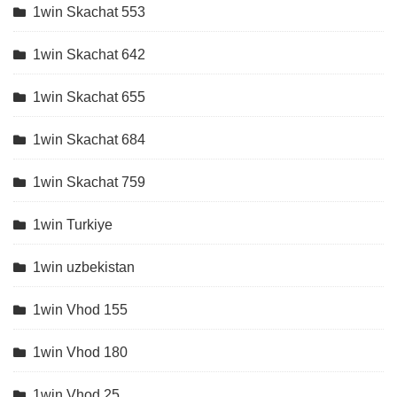
1win Skachat 553
1win Skachat 642
1win Skachat 655
1win Skachat 684
1win Skachat 759
1win Turkiye
1win uzbekistan
1win Vhod 155
1win Vhod 180
1win Vhod 25