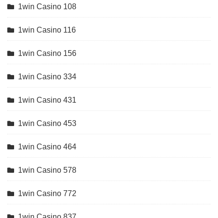
1win Casino 108
1win Casino 116
1win Casino 156
1win Casino 334
1win Casino 431
1win Casino 453
1win Casino 464
1win Casino 578
1win Casino 772
1win Casino 837