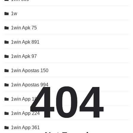
1w
1win Apk 75
1win Apk 891
1win Apk 97
1win Apostas 150
404
404
1win Apostas 994
1win App 184
1win App 224
1win App 361