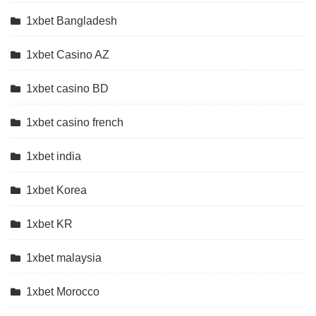
1xbet Bangladesh
1xbet Casino AZ
1xbet casino BD
1xbet casino french
1xbet india
1xbet Korea
1xbet KR
1xbet malaysia
1xbet Morocco