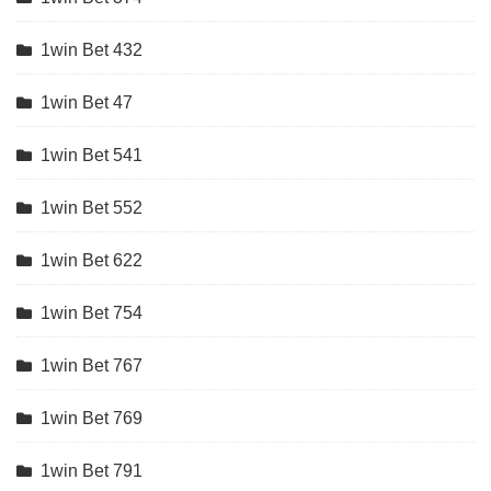
1win Bet 432
1win Bet 47
1win Bet 541
1win Bet 552
1win Bet 622
1win Bet 754
1win Bet 767
1win Bet 769
1win Bet 791