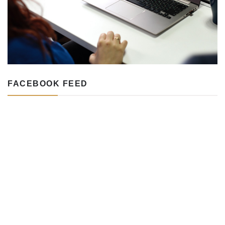
FACEBOOK FEED