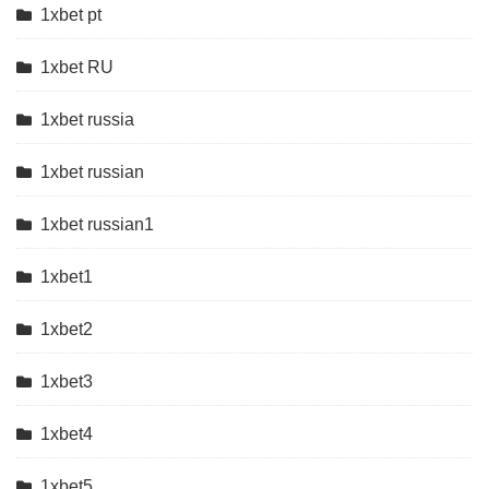
1xbet pt
1xbet RU
1xbet russia
1xbet russian
1xbet russian1
1xbet1
1xbet2
1xbet3
1xbet4
1xbet5