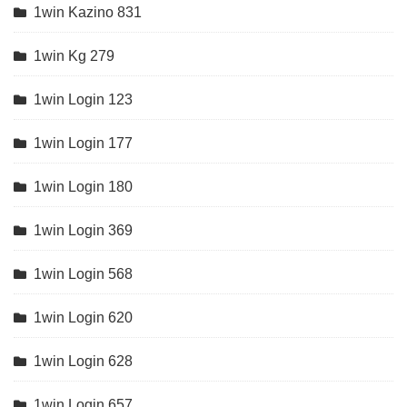
1win Kazino 831
1win Kg 279
1win Login 123
1win Login 177
1win Login 180
1win Login 369
1win Login 568
1win Login 620
1win Login 628
1win Login 657