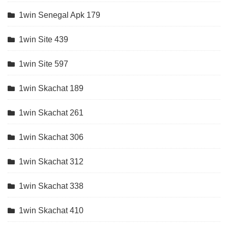
1win Senegal Apk 179
1win Site 439
1win Site 597
1win Skachat 189
1win Skachat 261
1win Skachat 306
1win Skachat 312
1win Skachat 338
1win Skachat 410