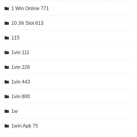
1 Win Online 771
10 Jili Slot 613
115
1vin 111
1vin 226
1vin 443
1vin 800
1w
1win Apk 75