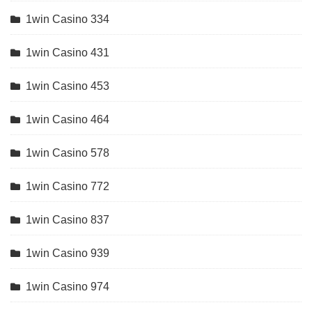
1win Casino 334
1win Casino 431
1win Casino 453
1win Casino 464
1win Casino 578
1win Casino 772
1win Casino 837
1win Casino 939
1win Casino 974