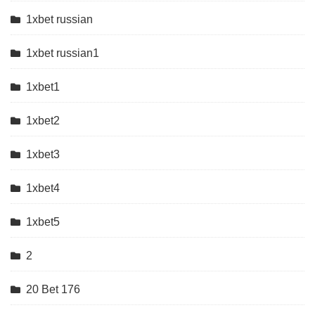
1xbet russian
1xbet russian1
1xbet1
1xbet2
1xbet3
1xbet4
1xbet5
2
20 Bet 176