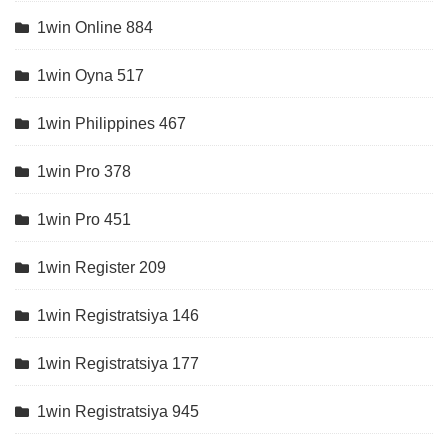
1win Online 884
1win Oyna 517
1win Philippines 467
1win Pro 378
1win Pro 451
1win Register 209
1win Registratsiya 146
1win Registratsiya 177
1win Registratsiya 945