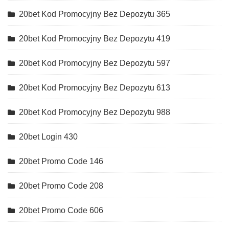
20bet Kod Promocyjny Bez Depozytu 365
20bet Kod Promocyjny Bez Depozytu 419
20bet Kod Promocyjny Bez Depozytu 597
20bet Kod Promocyjny Bez Depozytu 613
20bet Kod Promocyjny Bez Depozytu 988
20bet Login 430
20bet Promo Code 146
20bet Promo Code 208
20bet Promo Code 606