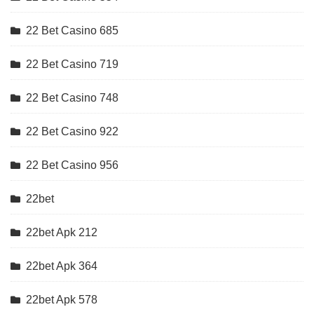
22 Bet Casino 685
22 Bet Casino 719
22 Bet Casino 748
22 Bet Casino 922
22 Bet Casino 956
22bet
22bet Apk 212
22bet Apk 364
22bet Apk 578