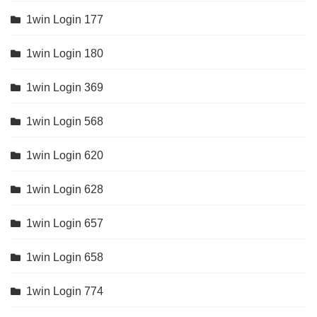
1win Login 177
1win Login 180
1win Login 369
1win Login 568
1win Login 620
1win Login 628
1win Login 657
1win Login 658
1win Login 774