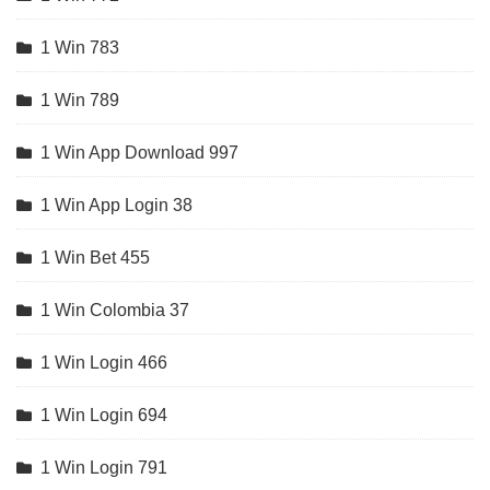
1 Win 783
1 Win 789
1 Win App Download 997
1 Win App Login 38
1 Win Bet 455
1 Win Colombia 37
1 Win Login 466
1 Win Login 694
1 Win Login 791