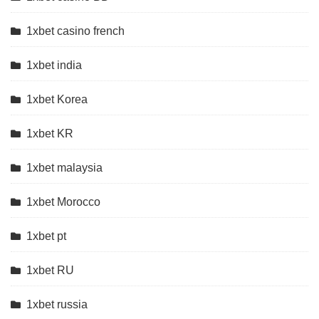
1xbet casino french
1xbet india
1xbet Korea
1xbet KR
1xbet malaysia
1xbet Morocco
1xbet pt
1xbet RU
1xbet russia