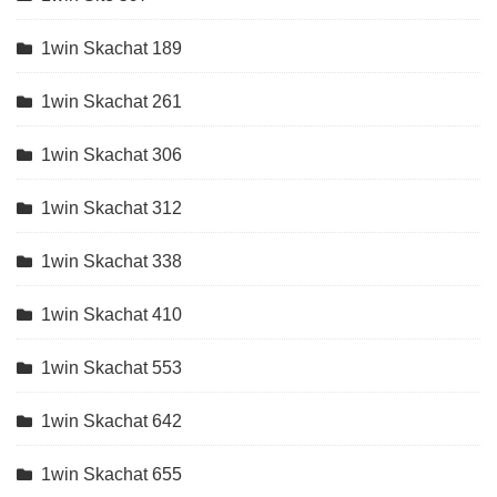
1win Skachat 189
1win Skachat 261
1win Skachat 306
1win Skachat 312
1win Skachat 338
1win Skachat 410
1win Skachat 553
1win Skachat 642
1win Skachat 655