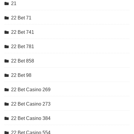
21
22 Bet 71
22 Bet 741
22 Bet 781
22 Bet 858
22 Bet 98
22 Bet Casino 269
22 Bet Casino 273
22 Bet Casino 384
22 Bet Casino 554