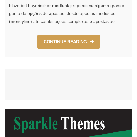
Apostas
blaze bet bayerischer rundfunk proporciona alguma grande
E
Cassino
gama de opções de apostas, desde apostas modestos
On-
(moneyline) até combinações complexas e apostas ao…
line
CONTINUE READING