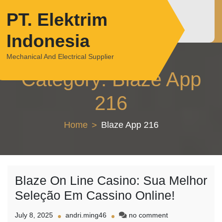
Skip
PT. Elektrim
to
content
Indonesia
Mechanical And Electrical Supplier
Category:
Blaze App
216
Home
Blaze App 216
Blaze On Line Casino: Sua Melhor
Seleção Em Cassino Online!
on
July 8, 2025
andri.ming46
no comment