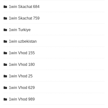
1win Skachat 684
1win Skachat 759
1win Turkiye
1win uzbekistan
1win Vhod 155
1win Vhod 180
1win Vhod 25
1win Vhod 629
1win Vhod 989