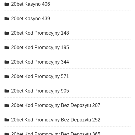
20bet Kasyno 406
20bet Kasyno 439
20bet Kod Promocyjny 148
20bet Kod Promocyjny 195
20bet Kod Promocyjny 344
20bet Kod Promocyjny 571
20bet Kod Promocyjny 905
20bet Kod Promocyjny Bez Depozytu 207
20bet Kod Promocyjny Bez Depozytu 252
20bet Kod Promocyjny Bez Depozytu 365