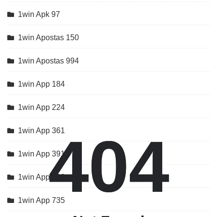
1win Apk 97
1win Apostas 150
1win Apostas 994
1win App 184
1win App 224
404
404
1win App 361
1win App 391
1win App 568
1win App 735