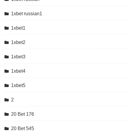
1xbet russian1
1xbet1
1xbet2
1xbet3
1xbet4
1xbet5
2
20 Bet 176
20 Bet 545