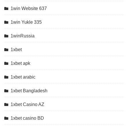
1win Website 637
1win Yukle 335
1winRussia
1xbet
1xbet apk
1xbet arabic
1xbet Bangladesh
1xbet Casino AZ
1xbet casino BD