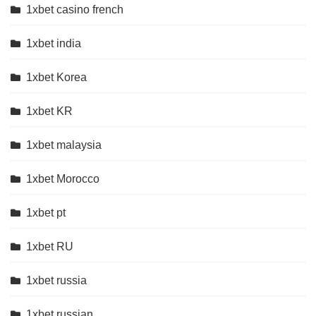
1xbet casino french
1xbet india
1xbet Korea
1xbet KR
1xbet malaysia
1xbet Morocco
1xbet pt
1xbet RU
1xbet russia
1xbet russian