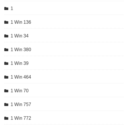
1
1 Win 136
1 Win 34
1 Win 380
1 Win 39
1 Win 464
1 Win 70
1 Win 757
1 Win 772