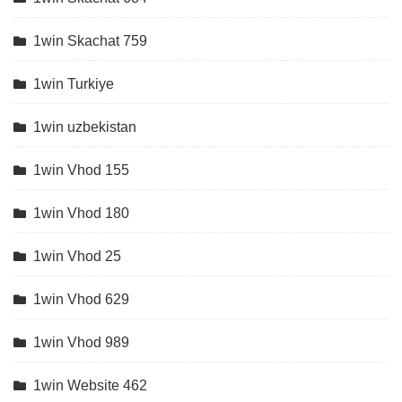
1win Skachat 759
1win Turkiye
1win uzbekistan
1win Vhod 155
1win Vhod 180
1win Vhod 25
1win Vhod 629
1win Vhod 989
1win Website 462