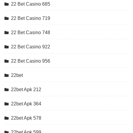
22 Bet Casino 685
22 Bet Casino 719
22 Bet Casino 748
22 Bet Casino 922
22 Bet Casino 956
22bet
22bet Apk 212
22bet Apk 364
22bet Apk 578
22bet Apk 599