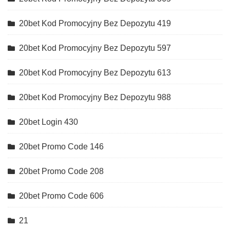
20bet Kod Promocyjny Bez Depozytu 419
20bet Kod Promocyjny Bez Depozytu 597
20bet Kod Promocyjny Bez Depozytu 613
20bet Kod Promocyjny Bez Depozytu 988
20bet Login 430
20bet Promo Code 146
20bet Promo Code 208
20bet Promo Code 606
21