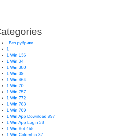
ategories
! Без рубрики
1
1 Win 136
1 Win 34
1 Win 380
1 Win 39
1 Win 464
1 Win 70
1 Win 757
1 Win 772
1 Win 783
1 Win 789
1 Win App Download 997
1 Win App Login 38
1 Win Bet 455
1 Win Colombia 37