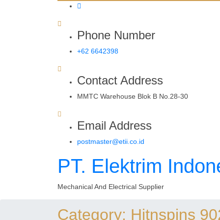
Phone Number
+62 6642398
Contact Address
MMTC Warehouse Blok B No.28-30
Email Address
postmaster@etii.co.id
PT. Elektrim Indon
Mechanical And Electrical Supplier
Category:
Hitnspins 90