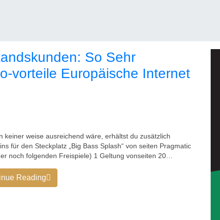
tandskunden: So Sehr
o-vorteile Europäische Internet
n keiner weise ausreichend wäre, erhältst du zusätzlich
ns für den Steckplatz „Big Bass Splash“ von seiten Pragmatic
eder noch folgenden Freispiele) 1 Geltung vonseiten 20…
inue Reading