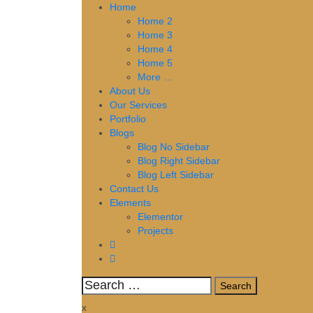
Skip
Home
to
Home 2
content
Home 3
Home 4
Home 5
More …
About Us
Our Services
Portfolio
Blogs
Blog No Sidebar
Blog Right Sidebar
Blog Left Sidebar
Contact Us
Elements
Elementor
Projects
Search
for:
x