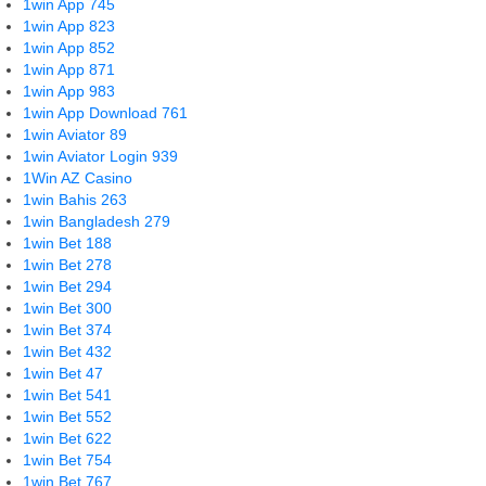
1win App 745
1win App 823
1win App 852
1win App 871
1win App 983
1win App Download 761
1win Aviator 89
1win Aviator Login 939
1Win AZ Casino
1win Bahis 263
1win Bangladesh 279
1win Bet 188
1win Bet 278
1win Bet 294
1win Bet 300
1win Bet 374
1win Bet 432
1win Bet 47
1win Bet 541
1win Bet 552
1win Bet 622
1win Bet 754
1win Bet 767