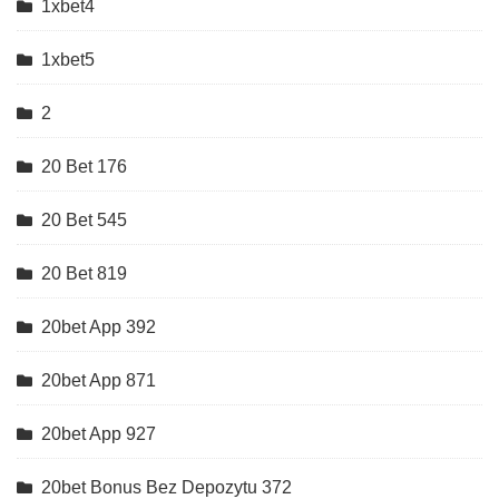
1xbet4
1xbet5
2
20 Bet 176
20 Bet 545
20 Bet 819
20bet App 392
20bet App 871
20bet App 927
20bet Bonus Bez Depozytu 372