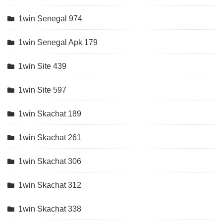
1win Senegal 974
1win Senegal Apk 179
1win Site 439
1win Site 597
1win Skachat 189
1win Skachat 261
1win Skachat 306
1win Skachat 312
1win Skachat 338