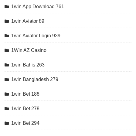
1win App Download 761
1win Aviator 89
1win Aviator Login 939
1Win AZ Casino
1win Bahis 263
1win Bangladesh 279
1win Bet 188
1win Bet 278
1win Bet 294