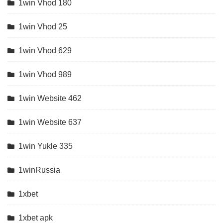
1win Vhod 180
1win Vhod 25
1win Vhod 629
1win Vhod 989
1win Website 462
1win Website 637
1win Yukle 335
1winRussia
1xbet
1xbet apk