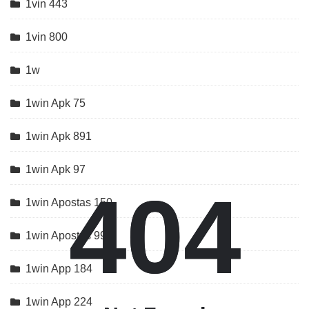
1vin 443
1vin 800
1w
1win Apk 75
1win Apk 891
1win Apk 97
404
404
1win Apostas 150
1win Apostas 994
1win App 184
1win App 224