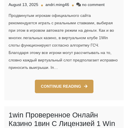
on
August 13, 2025
andri.ming46
no comment
1вин
Продвинутым игрокам официального сайта
1win
Официальн
рекомендуется играть с реальными ставками, выбирая
ресурс
при этом в игровом автомате режим на деньги. Как и во
многих легальных казино, в виртуальном клубе 1Win
Букмекерск
Контора
слоты функционируют согласно алгоритму ГСЧ.
И
Благодаря этому все игроки могут рассчитывать на то,
Казино
словно каждый виртуальный слот предполагает исправно
1
Win
приносить выигрыши. In…
CONTINUE READING
1win Проверенное Онлайн
Казино 1вин С Лицензией 1 Win