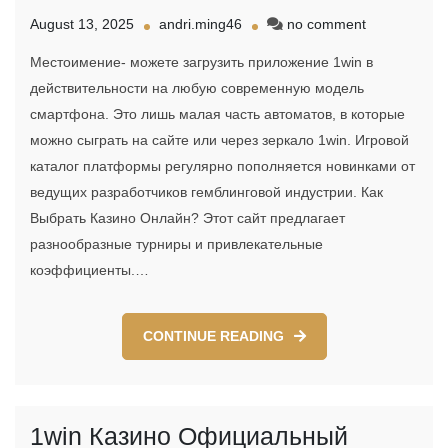
on
August 13, 2025
andri.ming46
no comment
1win
Местоимение- можете загрузить приложение 1win в
Проверенно
Онлайн
действительности на любую современную модель
Казино
смартфона. Это лишь малая часть автоматов, в которые
1вин
можно сыграть на сайте или через зеркало 1win. Игровой
С
Лицензией
каталог платформы регулярно пополняется новинками от
1
ведущих разработчиков гемблинговой индустрии. Как
Win
Выбрать Казино Онлайн? Этот сайт предлагает
разнообразные турниры и привлекательные
коэффициенты.…
CONTINUE READING
1win Казино Официальный