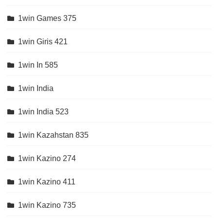
1win Games 375
1win Giris 421
1win In 585
1win India
1win India 523
1win Kazahstan 835
1win Kazino 274
1win Kazino 411
1win Kazino 735