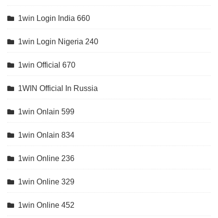
1win Login India 660
1win Login Nigeria 240
1win Official 670
1WIN Official In Russia
1win Onlain 599
1win Onlain 834
1win Online 236
1win Online 329
1win Online 452