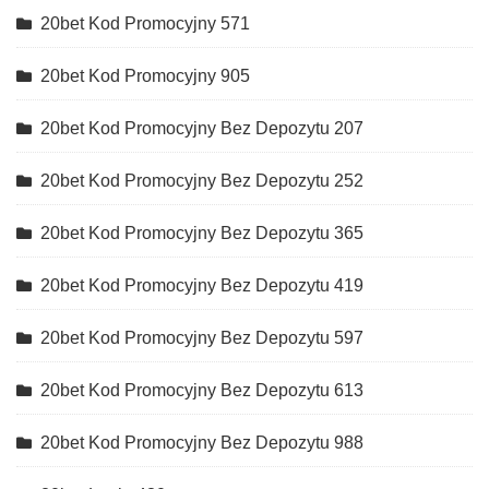
20bet Kod Promocyjny 571
20bet Kod Promocyjny 905
20bet Kod Promocyjny Bez Depozytu 207
20bet Kod Promocyjny Bez Depozytu 252
20bet Kod Promocyjny Bez Depozytu 365
20bet Kod Promocyjny Bez Depozytu 419
20bet Kod Promocyjny Bez Depozytu 597
20bet Kod Promocyjny Bez Depozytu 613
20bet Kod Promocyjny Bez Depozytu 988