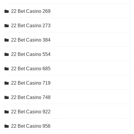
22 Bet Casino 269
22 Bet Casino 273
22 Bet Casino 384
22 Bet Casino 554
22 Bet Casino 685
22 Bet Casino 719
22 Bet Casino 748
22 Bet Casino 922
22 Bet Casino 956