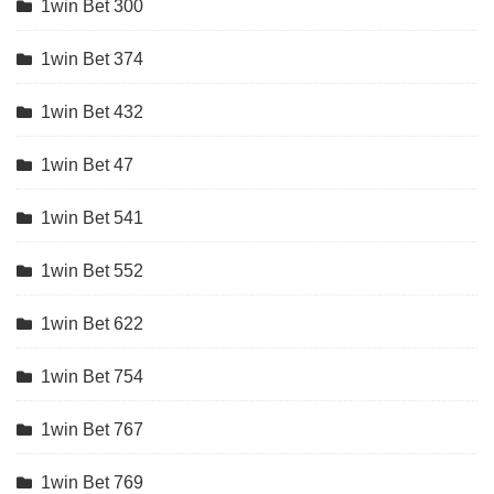
1win Bet 300
1win Bet 374
1win Bet 432
1win Bet 47
1win Bet 541
1win Bet 552
1win Bet 622
1win Bet 754
1win Bet 767
1win Bet 769