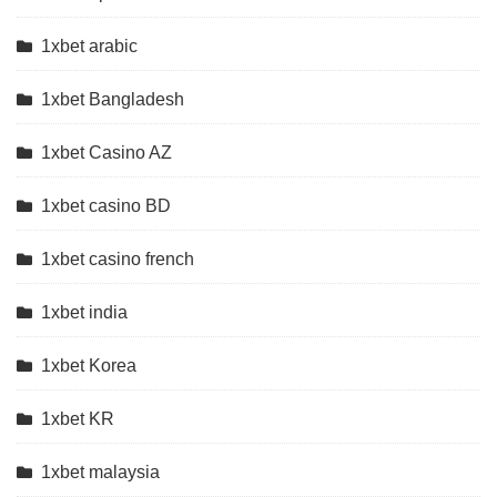
1xbet arabic
1xbet Bangladesh
1xbet Casino AZ
1xbet casino BD
1xbet casino french
1xbet india
1xbet Korea
1xbet KR
1xbet malaysia