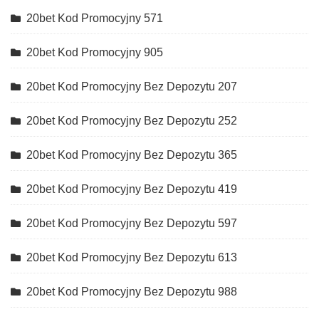
20bet Kod Promocyjny 571
20bet Kod Promocyjny 905
20bet Kod Promocyjny Bez Depozytu 207
20bet Kod Promocyjny Bez Depozytu 252
20bet Kod Promocyjny Bez Depozytu 365
20bet Kod Promocyjny Bez Depozytu 419
20bet Kod Promocyjny Bez Depozytu 597
20bet Kod Promocyjny Bez Depozytu 613
20bet Kod Promocyjny Bez Depozytu 988