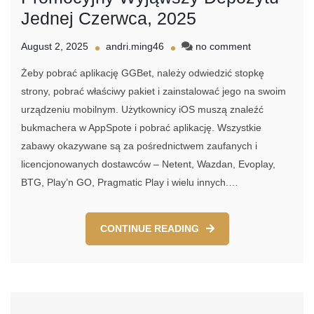
Jednej Czerwca, 2025
on
August 2, 2025
andri.ming46
no comment
Ggbet
Żeby pobrać aplikację GGBet, należy odwiedzić stopkę
System
Kodowania
strony, pobrać właściwy pakiet i zainstalować jego na swoim
Promocyjny
urządzeniu mobilnym. Użytkownicy iOS muszą znaleźć
Wyjąwszy
bukmachera w AppSpote i pobrać aplikację. Wszystkie
Depozytu
Jednej
zabawy okazywane są za pośrednictwem zaufanych i
Czerwca,
licencjonowanych dostawców – Netent, Wazdan, Evoplay,
2025
BTG, Play’n GO, Pragmatic Play i wielu innych.…
CONTINUE READING