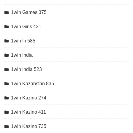
1win Games 375
1win Giris 421
1win In 585
1win India
1win India 523
1win Kazahstan 835
1win Kazino 274
1win Kazino 411
1win Kazino 735