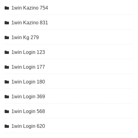
1win Kazino 754
1win Kazino 831
1win Kg 279
1win Login 123
1win Login 177
1win Login 180
1win Login 369
1win Login 568
1win Login 620