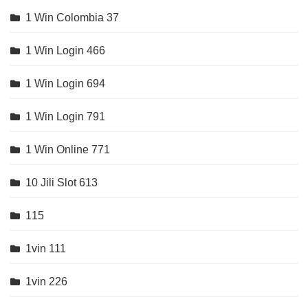
1 Win Colombia 37
1 Win Login 466
1 Win Login 694
1 Win Login 791
1 Win Online 771
10 Jili Slot 613
115
1vin 111
1vin 226