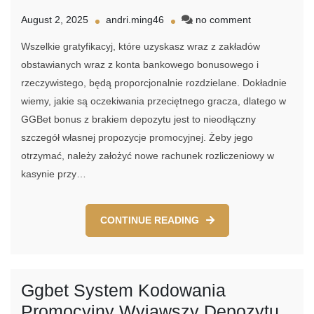
on
August 2, 2025
andri.ming46
no comment
Ggbet
Wszelkie gratyfikacyj, które uzyskasz wraz z zakładów
Bonus
I
obstawianych wraz z konta bankowego bonusowego i
Szyfr
rzeczywistego, będą proporcjonalnie rozdzielane. Dokładnie
Promocji
wiemy, jakie są oczekiwania przeciętnego gracza, dlatego w
2025
500%
GGBet bonus z brakiem depozytu jest to nieodłączny
Do
szczegół własnej propozycje promocyjnej. Żeby jego
Odwiedzenia
otrzymać, należy założyć nowe rachunek rozliczeniowy w
Czternaście,0
Zł
kasynie przy…
CONTINUE READING
Ggbet System Kodowania
Promocyjny Wyjąwszy Depozytu