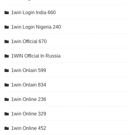
1win Login India 660
1win Login Nigeria 240
1win Official 670
1WIN Official In Russia
1win Onlain 599
1win Onlain 834
1win Online 236
1win Online 329
1win Online 452