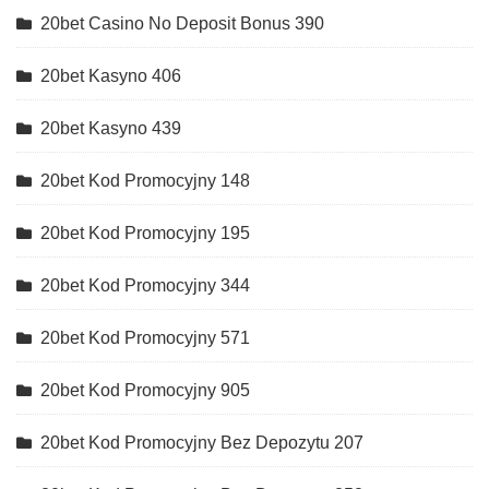
20bet Casino No Deposit Bonus 390
20bet Kasyno 406
20bet Kasyno 439
20bet Kod Promocyjny 148
20bet Kod Promocyjny 195
20bet Kod Promocyjny 344
20bet Kod Promocyjny 571
20bet Kod Promocyjny 905
20bet Kod Promocyjny Bez Depozytu 207