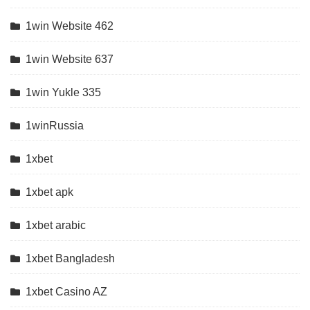
1win Website 462
1win Website 637
1win Yukle 335
1winRussia
1xbet
1xbet apk
1xbet arabic
1xbet Bangladesh
1xbet Casino AZ