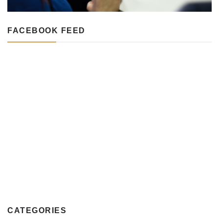
FACEBOOK FEED
CATEGORIES