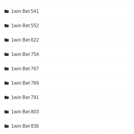
1win Bet 541
1win Bet 552
1win Bet 622
1win Bet 754
1win Bet 767
1win Bet 769
1win Bet 791
1win Bet 803
1win Bet 836