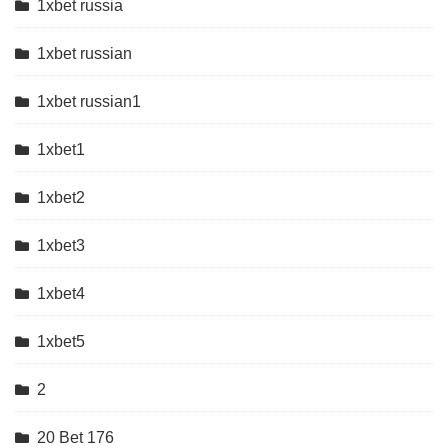
1xbet russia
1xbet russian
1xbet russian1
1xbet1
1xbet2
1xbet3
1xbet4
1xbet5
2
20 Bet 176