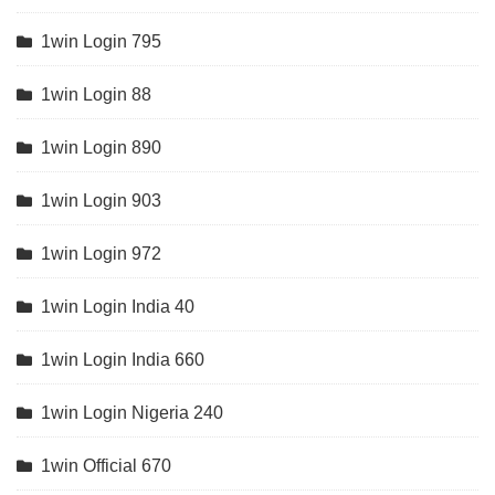
1win Login 795
1win Login 88
1win Login 890
1win Login 903
1win Login 972
1win Login India 40
1win Login India 660
1win Login Nigeria 240
1win Official 670