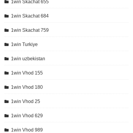
1win Skachat 655
1win Skachat 684
1win Skachat 759
1win Turkiye
1win uzbekistan
1win Vhod 155
1win Vhod 180
1win Vhod 25
1win Vhod 629
1win Vhod 989