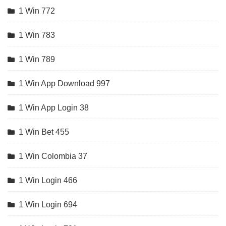
1 Win 772
1 Win 783
1 Win 789
1 Win App Download 997
1 Win App Login 38
1 Win Bet 455
1 Win Colombia 37
1 Win Login 466
1 Win Login 694