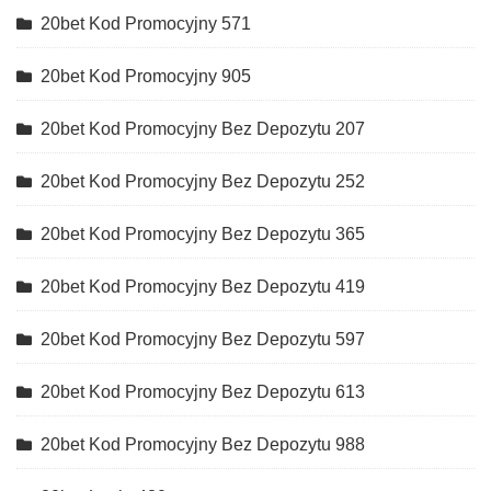
20bet Kod Promocyjny 571
20bet Kod Promocyjny 905
20bet Kod Promocyjny Bez Depozytu 207
20bet Kod Promocyjny Bez Depozytu 252
20bet Kod Promocyjny Bez Depozytu 365
20bet Kod Promocyjny Bez Depozytu 419
20bet Kod Promocyjny Bez Depozytu 597
20bet Kod Promocyjny Bez Depozytu 613
20bet Kod Promocyjny Bez Depozytu 988