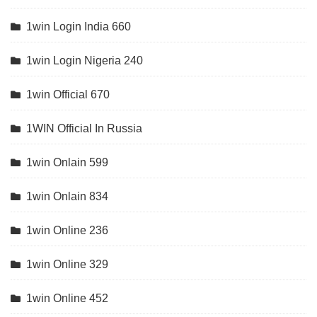
1win Login India 660
1win Login Nigeria 240
1win Official 670
1WIN Official In Russia
1win Onlain 599
1win Onlain 834
1win Online 236
1win Online 329
1win Online 452