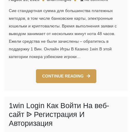
Онлайн
Сие стандартная сумма для большинства платежных
Казино
1win
методов, в том числе банковские карты, электронные
Официальн
кошельки и криптовалюты. Время выполнения заявки с
ресурс
выводом занимает от нескольких минут нота 48 часов.
1-
win
Ежели средства не были зачислены – обратитесь в
In
поддержку 1 Вин. Онлайн Игры В Казино 1win В этой
категории покера узбекские игроки…
CONTINUE READING
1win Login Как Войти На веб-
сайт ᐉ Регистрация И
Авторизация