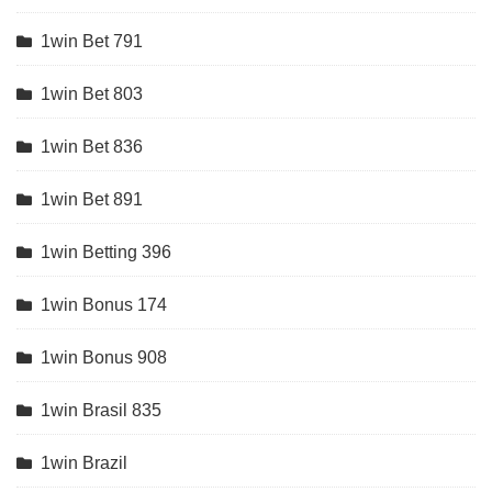
1win Bet 791
1win Bet 803
1win Bet 836
1win Bet 891
1win Betting 396
1win Bonus 174
1win Bonus 908
1win Brasil 835
1win Brazil