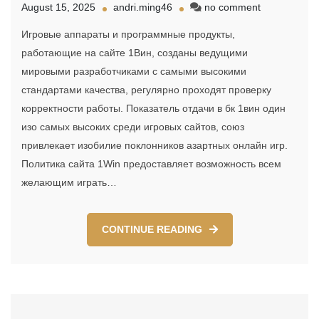
on
August 15, 2025
andri.ming46
no comment
1win
Игровые аппараты и программные продукты,
Login
Как
работающие на сайте 1Вин, созданы ведущими
Войти
мировыми разработчиками с самыми высокими
На
стандартами качества, регулярно проходят проверку
веб-
сайт
корректности работы. Показатель отдачи в бк 1вин один
ᐉ
изо самых высоких среди игровых сайтов, союз
Регистрация
привлекает изобилие поклонников азартных онлайн игр.
И
Авторизаци
Политика сайта 1Win предоставляет возможность всем
желающим играть…
CONTINUE READING