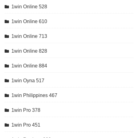
1win Online 528
1win Online 610
1win Online 713
1win Online 828
1win Online 884
1win Oyna 517
1win Philippines 467
1win Pro 378
1win Pro 451