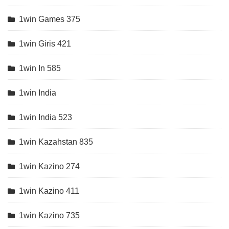
1win Games 375
1win Giris 421
1win In 585
1win India
1win India 523
1win Kazahstan 835
1win Kazino 274
1win Kazino 411
1win Kazino 735