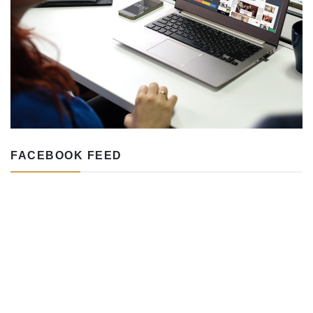
FACEBOOK FEED