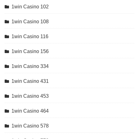
1win Casino 102
1win Casino 108
1win Casino 116
1win Casino 156
1win Casino 334
1win Casino 431
1win Casino 453
1win Casino 464
1win Casino 578