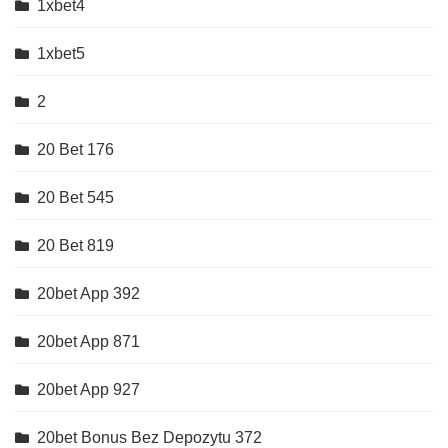
1xbet4
1xbet5
2
20 Bet 176
20 Bet 545
20 Bet 819
20bet App 392
20bet App 871
20bet App 927
20bet Bonus Bez Depozytu 372