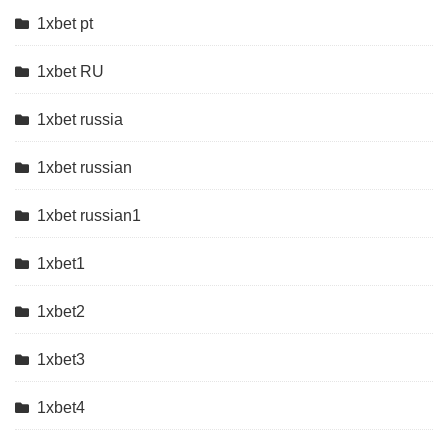
1xbet pt
1xbet RU
1xbet russia
1xbet russian
1xbet russian1
1xbet1
1xbet2
1xbet3
1xbet4