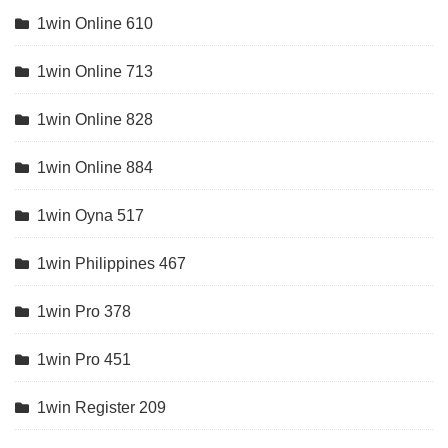
1win Online 610
1win Online 713
1win Online 828
1win Online 884
1win Oyna 517
1win Philippines 467
1win Pro 378
1win Pro 451
1win Register 209