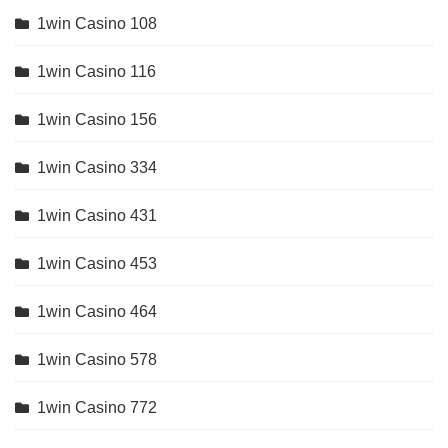
1win Casino 108
1win Casino 116
1win Casino 156
1win Casino 334
1win Casino 431
1win Casino 453
1win Casino 464
1win Casino 578
1win Casino 772