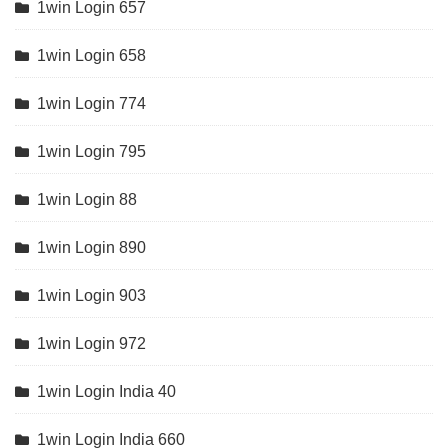
1win Login 657
1win Login 658
1win Login 774
1win Login 795
1win Login 88
1win Login 890
1win Login 903
1win Login 972
1win Login India 40
1win Login India 660