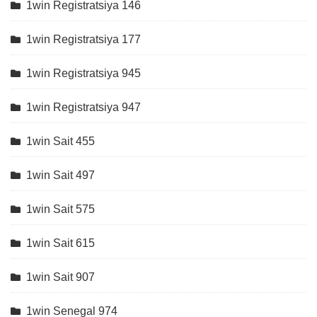
1win Registratsiya 146
1win Registratsiya 177
1win Registratsiya 945
1win Registratsiya 947
1win Sait 455
1win Sait 497
1win Sait 575
1win Sait 615
1win Sait 907
1win Senegal 974