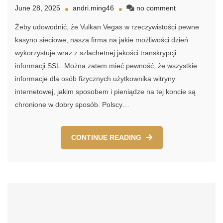
on
June 28, 2025
andri.ming46
no comment
Vulkan
Żeby udowodnić, że Vulkan Vegas w rzeczywistości pewne
Vegas
Pl
kasyno sieciowe, nasza firma na jakie możliwości dzień
ᐅ
wykorzystuje wraz z szlachetnej jakości transkrypcji
Logowanie,
informacji SSL. Można zatem mieć pewność, że wszystkie
Nadprogram
Bez
informacje dla osób fizycznych użytkownika witryny
Depozytu
internetowej, jakim sposobem i pieniądze na tej koncie są
I
chronione w dobry sposób. Polscy…
Program
CONTINUE READING