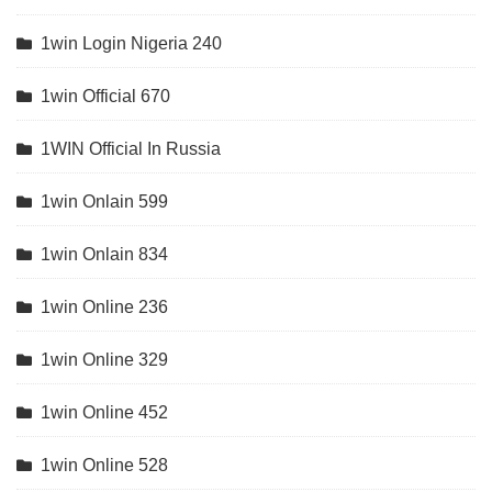
1win Login Nigeria 240
1win Official 670
1WIN Official In Russia
1win Onlain 599
1win Onlain 834
1win Online 236
1win Online 329
1win Online 452
1win Online 528