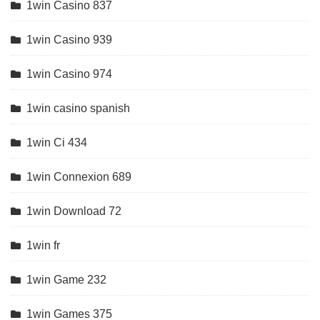
1win Casino 837
1win Casino 939
1win Casino 974
1win casino spanish
1win Ci 434
1win Connexion 689
1win Download 72
1win fr
1win Game 232
1win Games 375