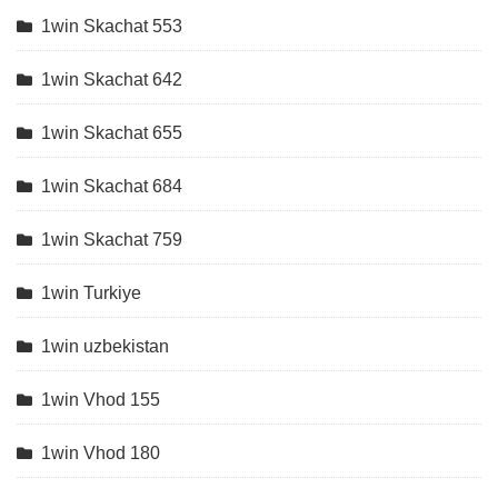
1win Skachat 553
1win Skachat 642
1win Skachat 655
1win Skachat 684
1win Skachat 759
1win Turkiye
1win uzbekistan
1win Vhod 155
1win Vhod 180