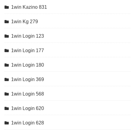
1win Kazino 831
1win Kg 279
1win Login 123
1win Login 177
1win Login 180
1win Login 369
1win Login 568
1win Login 620
1win Login 628