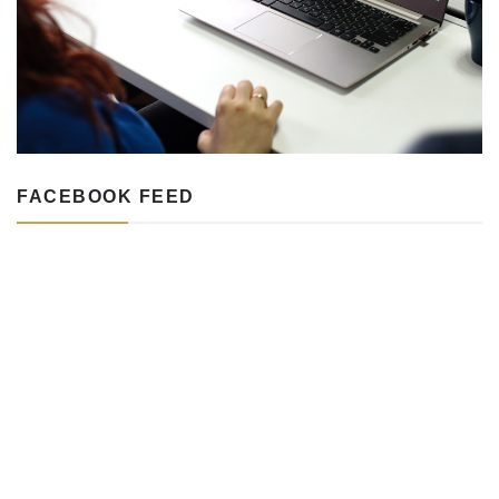
FACEBOOK FEED