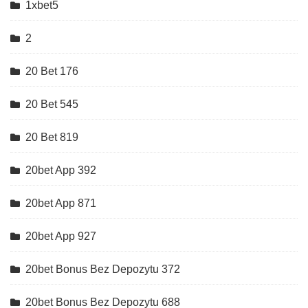
1xbet5
2
20 Bet 176
20 Bet 545
20 Bet 819
20bet App 392
20bet App 871
20bet App 927
20bet Bonus Bez Depozytu 372
20bet Bonus Bez Depozytu 688