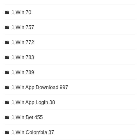
1 Win 70
1 Win 757
1 Win 772
1 Win 783
1 Win 789
1 Win App Download 997
1 Win App Login 38
1 Win Bet 455
1 Win Colombia 37