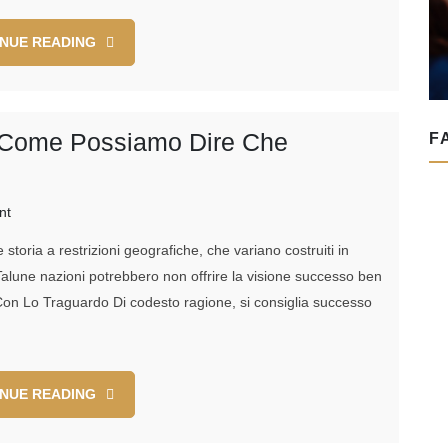
100%
Magro
NUE READING
A
100!
 Come Possiamo Dire Che
F
on
nt
Bet365
storia a restrizioni geografiche, che variano costruiti in
Streaming:
Cos’è
 Talune nazioni potrebbero non offrire la visione successo ben
E
ta. Con Lo Traguardo Di codesto ragione, si consiglia successo
Come
Possiamo
Dire
Che
Funziona
NUE READING
La
Diretta