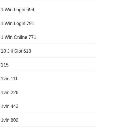
1 Win Login 694
1 Win Login 791
1 Win Online 771
10 Jili Slot 613
115
1vin 111
1vin 226
1vin 443
1vin 800