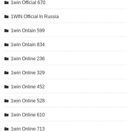
1win Official 670
1WIN Official In Russia
1win Onlain 599
1win Onlain 834
1win Online 236
1win Online 329
1win Online 452
1win Online 528
1win Online 610
1win Online 713