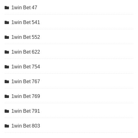
1win Bet 47
1win Bet 541
1win Bet 552
1win Bet 622
1win Bet 754
1win Bet 767
1win Bet 769
1win Bet 791
1win Bet 803