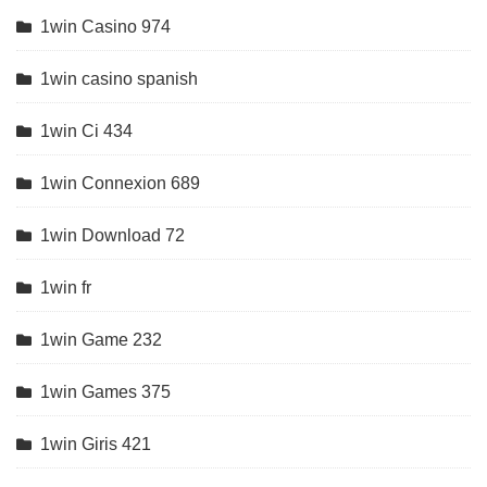
1win Casino 974
1win casino spanish
1win Ci 434
1win Connexion 689
1win Download 72
1win fr
1win Game 232
1win Games 375
1win Giris 421