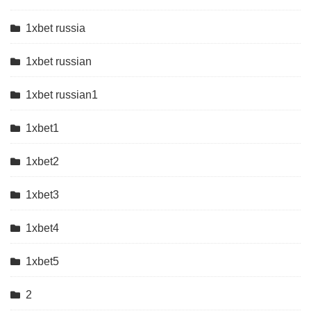
1xbet russia
1xbet russian
1xbet russian1
1xbet1
1xbet2
1xbet3
1xbet4
1xbet5
2