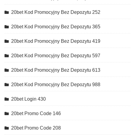
20bet Kod Promocyjny Bez Depozytu 252
20bet Kod Promocyjny Bez Depozytu 365
20bet Kod Promocyjny Bez Depozytu 419
20bet Kod Promocyjny Bez Depozytu 597
20bet Kod Promocyjny Bez Depozytu 613
20bet Kod Promocyjny Bez Depozytu 988
20bet Login 430
20bet Promo Code 146
20bet Promo Code 208