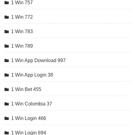
1 Win 757
1 Win 772
1 Win 783
1 Win 789
1 Win App Download 997
1 Win App Login 38
1 Win Bet 455
1 Win Colombia 37
1 Win Login 466
1 Win Login 694