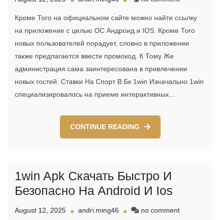
1win
Кроме Того на официальном сайте можно найти ссылку
Официальн
сайт
на приложение с целью ОС Андроид и IOS. Кроме Того
Букмекерск
новых пользователей порадует, словно в приложении
Конторы,
также предлагается ввести промокод. К Тому Же
Вход
В
администрация сама заинтересована в привлечении
1вин
новых гостей. Ставки На Спорт В Бк 1win Изначально 1win
специализировалось на приеме интерактивных…
CONTINUE READING
1win Apk Скачать Быстро И
Безопасно На Android И Ios
on
August 12, 2025
andri.ming46
no comment
1win