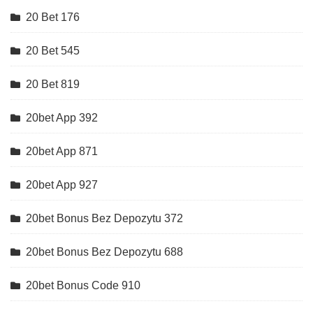
20 Bet 176
20 Bet 545
20 Bet 819
20bet App 392
20bet App 871
20bet App 927
20bet Bonus Bez Depozytu 372
20bet Bonus Bez Depozytu 688
20bet Bonus Code 910