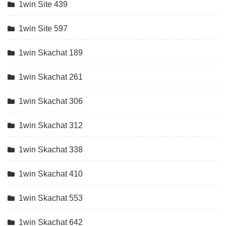
1win Site 439
1win Site 597
1win Skachat 189
1win Skachat 261
1win Skachat 306
1win Skachat 312
1win Skachat 338
1win Skachat 410
1win Skachat 553
1win Skachat 642