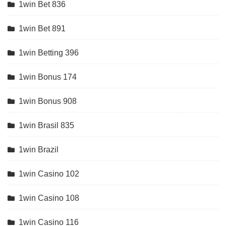
1win Bet 836
1win Bet 891
1win Betting 396
1win Bonus 174
1win Bonus 908
1win Brasil 835
1win Brazil
1win Casino 102
1win Casino 108
1win Casino 116