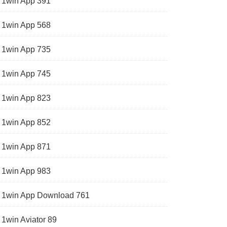
1win App 391
1win App 568
1win App 735
1win App 745
1win App 823
1win App 852
1win App 871
1win App 983
1win App Download 761
1win Aviator 89