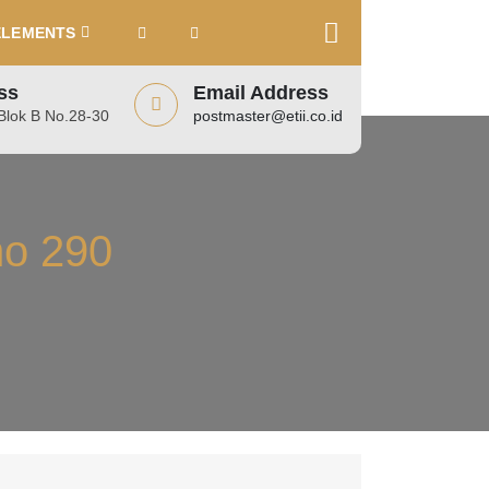
ELEMENTS
ss
Email Address
lok B No.28-30
postmaster@etii.co.id
no 290