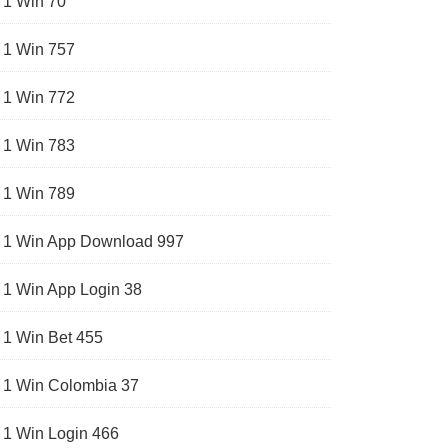
1 Win 70
1 Win 757
1 Win 772
1 Win 783
1 Win 789
1 Win App Download 997
1 Win App Login 38
1 Win Bet 455
1 Win Colombia 37
1 Win Login 466