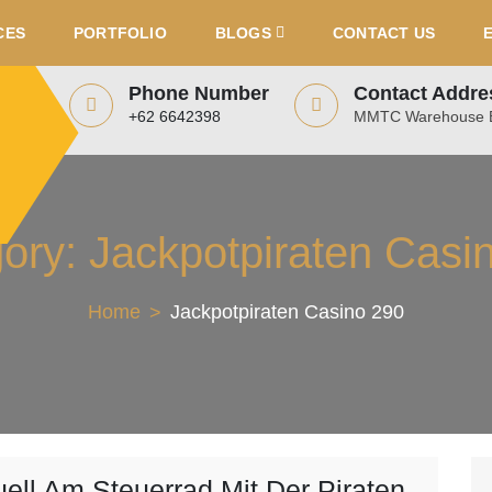
CES
PORTFOLIO
BLOGS
CONTACT US
Phone Number
Contact Addre
+62 6642398
MMTC Warehouse B
ory:
Jackpotpiraten Casi
Home
Jackpotpiraten Casino 290
uell Am Steuerrad Mit Der Piraten