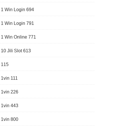
1 Win Login 694
1 Win Login 791
1 Win Online 771
10 Jili Slot 613
115
1vin 111
1vin 226
1vin 443
1vin 800