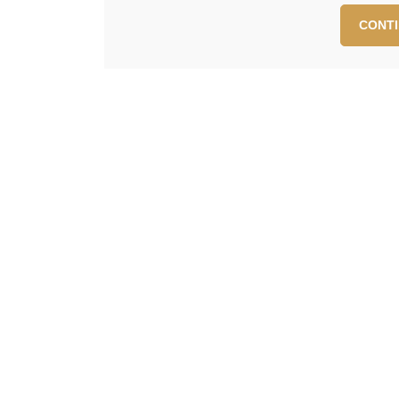
CONTI