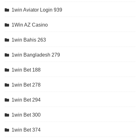
1win Aviator Login 939
1Win AZ Casino
1win Bahis 263
1win Bangladesh 279
1win Bet 188
1win Bet 278
1win Bet 294
1win Bet 300
1win Bet 374