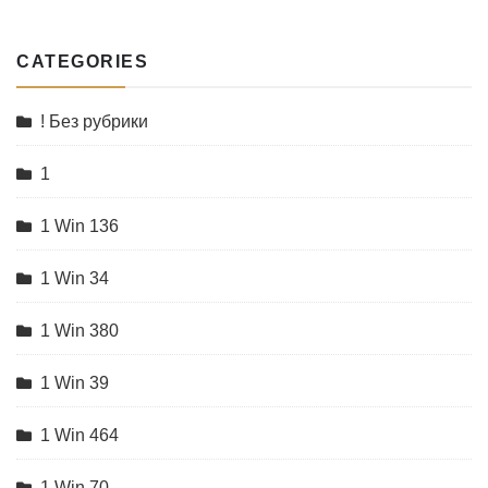
CATEGORIES
! Без рубрики
1
1 Win 136
1 Win 34
1 Win 380
1 Win 39
1 Win 464
1 Win 70