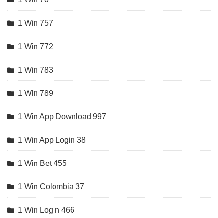
1 Win 757
1 Win 772
1 Win 783
1 Win 789
1 Win App Download 997
1 Win App Login 38
1 Win Bet 455
1 Win Colombia 37
1 Win Login 466