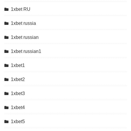
1xbet RU
1xbet russia
1xbet russian
1xbet russian1
1xbet1
1xbet2
1xbet3
1xbet4
1xbet5