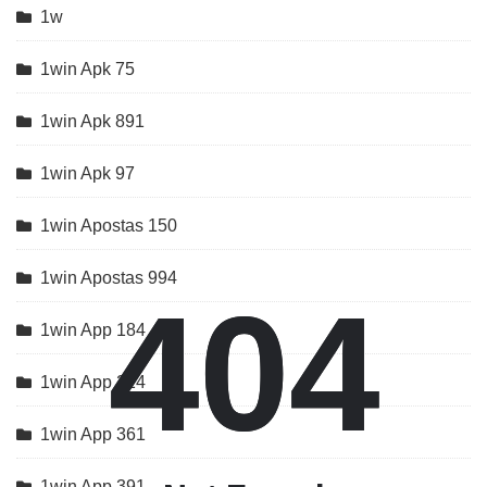
1w
1win Apk 75
1win Apk 891
1win Apk 97
1win Apostas 150
1win Apostas 994
404
404
1win App 184
1win App 224
1win App 361
1win App 391