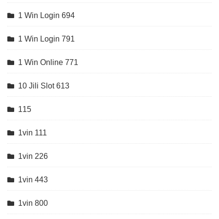
1 Win Login 694
1 Win Login 791
1 Win Online 771
10 Jili Slot 613
115
1vin 111
1vin 226
1vin 443
1vin 800