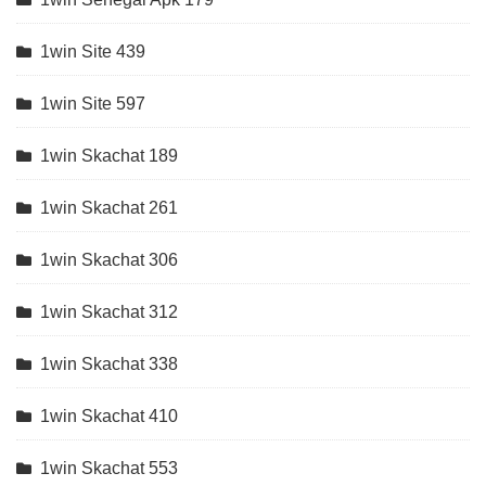
1win Site 439
1win Site 597
1win Skachat 189
1win Skachat 261
1win Skachat 306
1win Skachat 312
1win Skachat 338
1win Skachat 410
1win Skachat 553