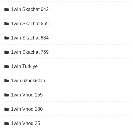
1win Skachat 642
1win Skachat 655
1win Skachat 684
1win Skachat 759
1win Turkiye
1win uzbekistan
1win Vhod 155
1win Vhod 180
1win Vhod 25