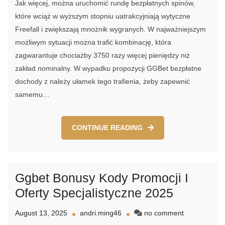
Jak więcej, można uruchomić rundę bezpłatnych spinów,
Free
Spinów
które wciąż w wyższym stopniu uatrakcyjniają wytyczne
W
Freefall i zwiększają mnożnik wygranych. W najważniejszym
Promocji
możliwym sytuacji można trafić kombinację, która
Ggbet
Od
zagwarantuje chociażby 3750 razy więcej pieniędzy niż
Czasu
zakład nominalny. W wypadku propozycji GGBet bezpłatne
Gamzix
dochody z należy ułamek tego trafienia, żeby zapewnić
samemu…
CONTINUE READING
Ggbet Bonusy Kody Promocji I
Oferty Specjalistyczne 2025
on
August 13, 2025
andri.ming46
no comment
Ggbet