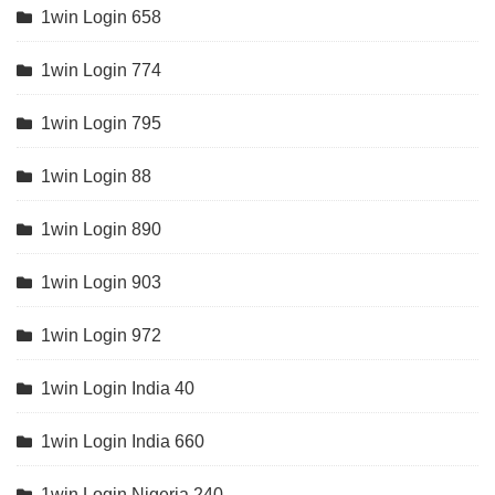
1win Login 658
1win Login 774
1win Login 795
1win Login 88
1win Login 890
1win Login 903
1win Login 972
1win Login India 40
1win Login India 660
1win Login Nigeria 240