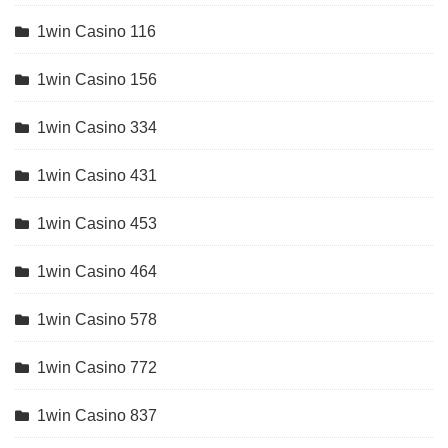
1win Casino 116
1win Casino 156
1win Casino 334
1win Casino 431
1win Casino 453
1win Casino 464
1win Casino 578
1win Casino 772
1win Casino 837