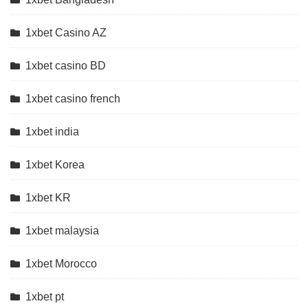
1xbet Casino AZ
1xbet casino BD
1xbet casino french
1xbet india
1xbet Korea
1xbet KR
1xbet malaysia
1xbet Morocco
1xbet pt