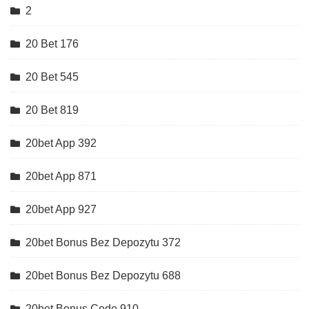
2
20 Bet 176
20 Bet 545
20 Bet 819
20bet App 392
20bet App 871
20bet App 927
20bet Bonus Bez Depozytu 372
20bet Bonus Bez Depozytu 688
20bet Bonus Code 910