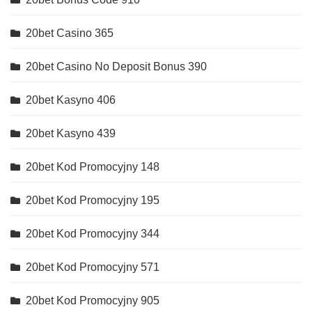
20bet Casino 365
20bet Casino No Deposit Bonus 390
20bet Kasyno 406
20bet Kasyno 439
20bet Kod Promocyjny 148
20bet Kod Promocyjny 195
20bet Kod Promocyjny 344
20bet Kod Promocyjny 571
20bet Kod Promocyjny 905