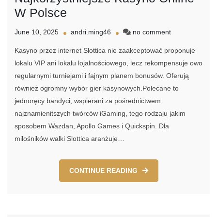
W Polsce
on
June 10, 2025
andri.ming46
no comment
Slottica
Kasyno przez internet Slottica nie zaakceptować proponuje
Casino
Online
lokalu VIP ani lokalu lojalnościowego, lecz rekompensuje owo
regularnymi turniejami i fajnym planem bonusów. Oferują
Najkorzystniej
również ogromny wybór gier kasynowych.Polecane to
Kasyno
Online
jednoręcy bandyci, wspierani za pośrednictwem
W
najznamienitszych twórców iGaming, tego rodzaju jakim
Polsce
sposobem Wazdan, Apollo Games i Quickspin. Dla
miłośników walki Slottica aranżuje…
CONTINUE READING