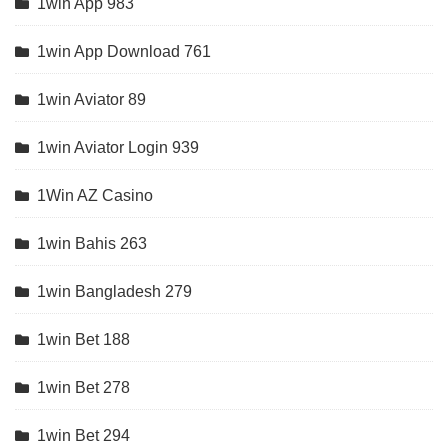
1win App 983
1win App Download 761
1win Aviator 89
1win Aviator Login 939
1Win AZ Casino
1win Bahis 263
1win Bangladesh 279
1win Bet 188
1win Bet 278
1win Bet 294