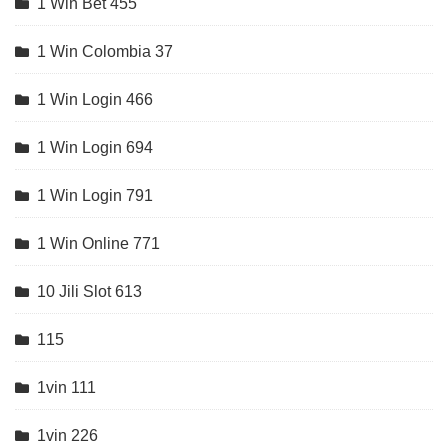
1 Win Bet 455
1 Win Colombia 37
1 Win Login 466
1 Win Login 694
1 Win Login 791
1 Win Online 771
10 Jili Slot 613
115
1vin 111
1vin 226