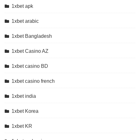
1xbet apk
1xbet arabic
1xbet Bangladesh
1xbet Casino AZ
1xbet casino BD
1xbet casino french
1xbet india
1xbet Korea
1xbet KR