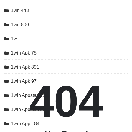
1vin 443
1vin 800
1w
1win Apk 75
1win Apk 891
404
404
1win Apk 97
1win Apostas 150
1win Apostas 994
1win App 184