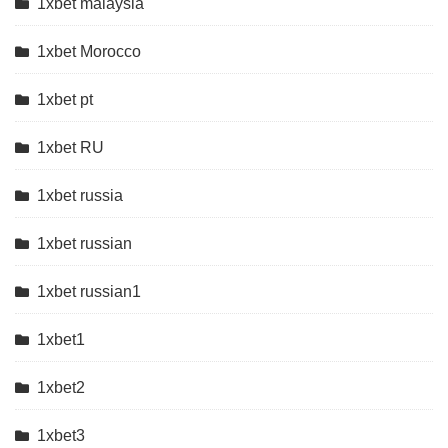
1xbet malaysia
1xbet Morocco
1xbet pt
1xbet RU
1xbet russia
1xbet russian
1xbet russian1
1xbet1
1xbet2
1xbet3