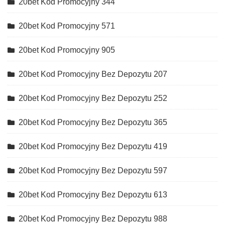
20bet Kod Promocyjny 344
20bet Kod Promocyjny 571
20bet Kod Promocyjny 905
20bet Kod Promocyjny Bez Depozytu 207
20bet Kod Promocyjny Bez Depozytu 252
20bet Kod Promocyjny Bez Depozytu 365
20bet Kod Promocyjny Bez Depozytu 419
20bet Kod Promocyjny Bez Depozytu 597
20bet Kod Promocyjny Bez Depozytu 613
20bet Kod Promocyjny Bez Depozytu 988