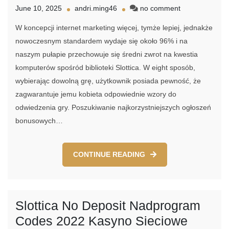
on
June 10, 2025
andri.ming46
no comment
Slottica
W koncepcji internet marketing więcej, tymże lepiej, jednakże
Istotnie
Deposit
nowoczesnym standardem wydaje się około 96% i na
Bonus
naszym pułapie przechowuje się średni zwrot na kwestia
Codes
komputerów spośród biblioteki Slottica. W eight sposób,
2022
Kasyno
wybierając dowolną grę, użytkownik posiada pewność, że
Sieciowe
zagwarantuje jemu kobieta odpowiednie wzory do
Odnośniki
odwiedzenia gry. Poszukiwanie najkorzystniejszych ogłoszeń
Rozrywki
312
bonusowych…
CONTINUE READING
Slottica No Deposit Nadprogram
Codes 2022 Kasyno Sieciowe