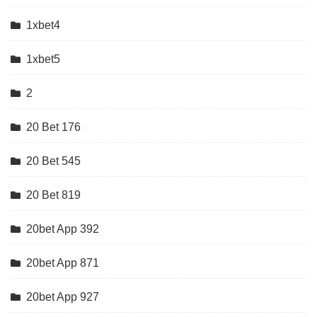
1xbet4
1xbet5
2
20 Bet 176
20 Bet 545
20 Bet 819
20bet App 392
20bet App 871
20bet App 927