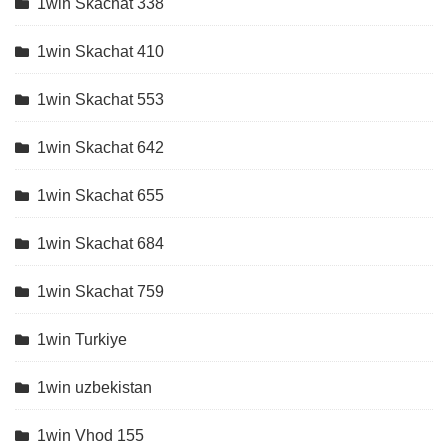
1win Skachat 338
1win Skachat 410
1win Skachat 553
1win Skachat 642
1win Skachat 655
1win Skachat 684
1win Skachat 759
1win Turkiye
1win uzbekistan
1win Vhod 155