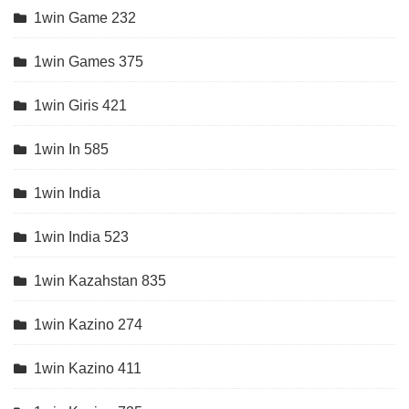
1win Game 232
1win Games 375
1win Giris 421
1win In 585
1win India
1win India 523
1win Kazahstan 835
1win Kazino 274
1win Kazino 411