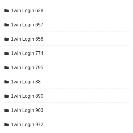
1win Login 628
1win Login 657
1win Login 658
1win Login 774
1win Login 795
1win Login 88
1win Login 890
1win Login 903
1win Login 972