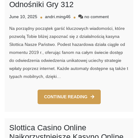
Odnośniki Gry 312
on
June 10, 2025
andri.ming46
no comment
Slottica
Na porządny początek garść kluczowych wiadomości, które
No
Deposit
pozwolą Tobie bliżej zapoznać się z działalnością kasyna
Nadprogram
Slottica Nasze Państwo. Podest hazardowa działa ciągle od
Codes
momentu 2019 r., oferując fanom na całym świecie dostęp
2022
Kasyno
do odwiedzenia odwiedzenia unikatowej uciechy strategie
Sieciowe
wpłaty poprzez internet. Każde automaty dostępne są także t
Odnośniki
typach mobilnych, dzięki…
Gry
312
CONTINUE READING
Slottica Casino Online ️
Najkorzystniejsze Kasyno Online