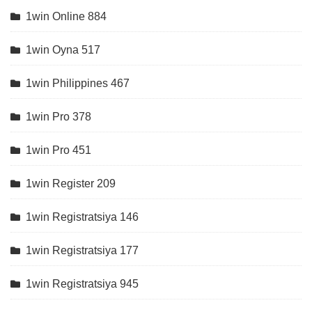
1win Online 884
1win Oyna 517
1win Philippines 467
1win Pro 378
1win Pro 451
1win Register 209
1win Registratsiya 146
1win Registratsiya 177
1win Registratsiya 945