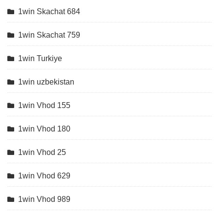
1win Skachat 684
1win Skachat 759
1win Turkiye
1win uzbekistan
1win Vhod 155
1win Vhod 180
1win Vhod 25
1win Vhod 629
1win Vhod 989