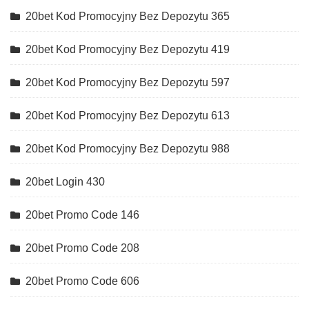
20bet Kod Promocyjny Bez Depozytu 365
20bet Kod Promocyjny Bez Depozytu 419
20bet Kod Promocyjny Bez Depozytu 597
20bet Kod Promocyjny Bez Depozytu 613
20bet Kod Promocyjny Bez Depozytu 988
20bet Login 430
20bet Promo Code 146
20bet Promo Code 208
20bet Promo Code 606