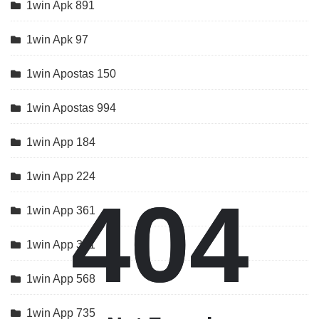
1win Apk 891
1win Apk 97
1win Apostas 150
1win Apostas 994
1win App 184
1win App 224
404
404
1win App 361
1win App 391
1win App 568
1win App 735