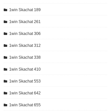
1win Skachat 189
1win Skachat 261
1win Skachat 306
1win Skachat 312
1win Skachat 338
1win Skachat 410
1win Skachat 553
1win Skachat 642
1win Skachat 655