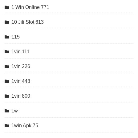
1 Win Online 771
10 Jili Slot 613
115
1vin 111
1vin 226
1vin 443
1vin 800
1w
1win Apk 75