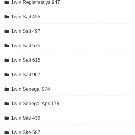
1win Registratsiya 947
1win Sait 455
1win Sait 497
1win Sait 575
1win Sait 615
1win Sait 907
1win Senegal 974
1win Senegal Apk 179
1win Site 439
1win Site 597