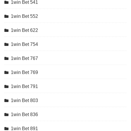
1win Bet 541
1win Bet 552
1win Bet 622
1win Bet 754
1win Bet 767
1win Bet 769
1win Bet 791
1win Bet 803
1win Bet 836
1win Bet 891