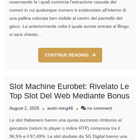
Gioca
osservando la i quali comincia l’estrazione casuale dei
A
numeri in cui qualunque numero è evidenziato all’interno di
Bingo
una pallina colorata ben visibile al centro del pannello del
Da
Mobile
gioco. La anteriormente volta il quale avrete entrata al Bingo
Su
vi sarà chiesto…
Eurobet
It
CONTINUE READING
Slot Machine Eurobet: Rivelato Le
Top Slot Del Web Mediante Bonus
on
August 2, 2025
andri.ming46
no comment
Slot
Le slot Habanero hanno una quota successo rimborso al
Machine
Eurobet:
giocatore (return to player o indice RTP) compresa tra il
Rivelato
96,5% e il 97,49%. Le slot studiate da SG Digital hanno una
Le