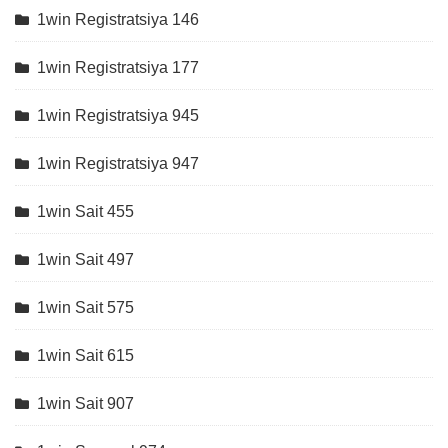
1win Registratsiya 146
1win Registratsiya 177
1win Registratsiya 945
1win Registratsiya 947
1win Sait 455
1win Sait 497
1win Sait 575
1win Sait 615
1win Sait 907