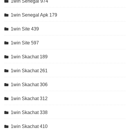
1win Senegal 974
1win Senegal Apk 179
1win Site 439
1win Site 597
1win Skachat 189
1win Skachat 261
1win Skachat 306
1win Skachat 312
1win Skachat 338
1win Skachat 410