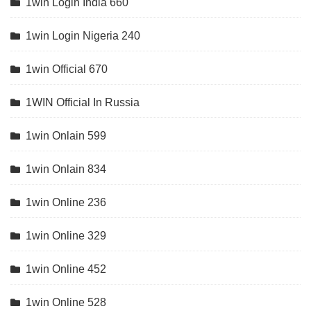
1win Login India 660
1win Login Nigeria 240
1win Official 670
1WIN Official In Russia
1win Onlain 599
1win Onlain 834
1win Online 236
1win Online 329
1win Online 452
1win Online 528