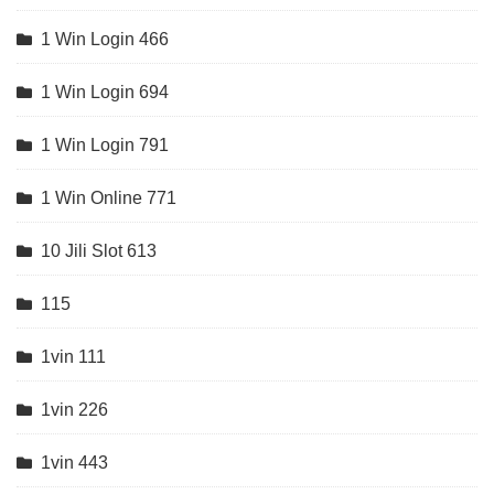
1 Win Login 466
1 Win Login 694
1 Win Login 791
1 Win Online 771
10 Jili Slot 613
115
1vin 111
1vin 226
1vin 443