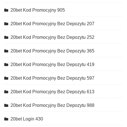
20bet Kod Promocyjny 905
20bet Kod Promocyjny Bez Depozytu 207
20bet Kod Promocyjny Bez Depozytu 252
20bet Kod Promocyjny Bez Depozytu 365
20bet Kod Promocyjny Bez Depozytu 419
20bet Kod Promocyjny Bez Depozytu 597
20bet Kod Promocyjny Bez Depozytu 613
20bet Kod Promocyjny Bez Depozytu 988
20bet Login 430