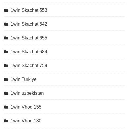
1win Skachat 553
1win Skachat 642
1win Skachat 655
1win Skachat 684
1win Skachat 759
1win Turkiye
1win uzbekistan
1win Vhod 155
1win Vhod 180