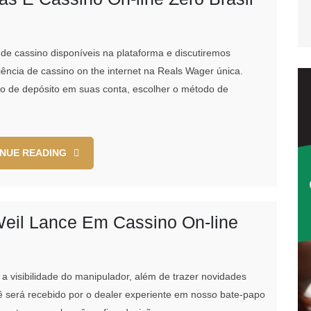
n
eals
de cassino disponíveis na plataforma e discutiremos
et:
postas
ência de cassino on the internet na Reals Wager única.
sportivas
o de depósito em suas conta, escolher o método de
E
assino
n-
ine
ero
NUE READING
rasil
Weil Lance Em Cassino On-line
n
ente
 visibilidade do manipulador, além de trazer novidades
O
ais
cê será recebido por o dealer experiente em nosso bate-papo
nteressante