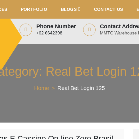
CES
PORTFOLIO
BLOGS
CONTACT US
Phone Number
Contact Addre
+62 6642398
MMTC Warehouse B
ategory:
Real Bet Login 1
Home
Real Bet Login 125
as E Cassino On-line Zero Brasil