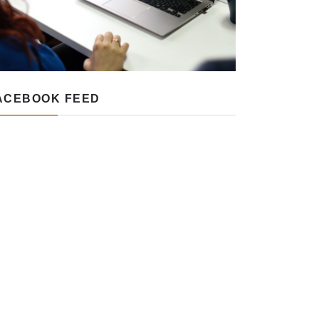
ACEBOOK FEED