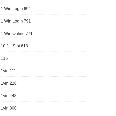
1 Win Login 694
1 Win Login 791
1 Win Online 771
10 Jili Slot 613
115
1vin 111
1vin 226
1vin 443
1vin 800