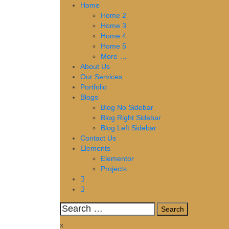
Skip
Home
to
Home 2
content
Home 3
Home 4
Home 5
More …
About Us
Our Services
Portfolio
Blogs
Blog No Sidebar
Blog Right Sidebar
Blog Left Sidebar
Contact Us
Elements
Elementor
Projects
Search
for:
x