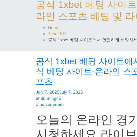
공식 1xbet 베팅 사이
라인 스포츠 베팅 및 라
Home
1xbet KR
공식 1xbet 베팅 사이트에서 안전하게 베팅하세
공식 1xbet 베팅 사이트에
식 베팅 사이트-온라인 스포
포츠
July 7, 2025
July 7, 2025
andri.ming46
on
no comment
공
오늘의 온라인 경
식
1xbet
베
시청하세요 라이브 스
팅