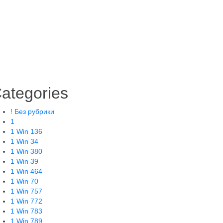
ategories
! Без рубрики
1
1 Win 136
1 Win 34
1 Win 380
1 Win 39
1 Win 464
1 Win 70
1 Win 757
1 Win 772
1 Win 783
1 Win 789