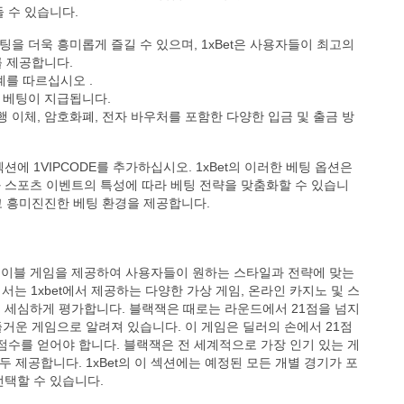
 수 있습니다.
을 더욱 흥미롭게 즐길 수 있으며, 1xBet은 사용자들이 최고의
를 제공합니다.
계를 따르십시오 .
 베팅이 지급됩니다.
 은행 이체, 암호화폐, 전자 바우처를 포함한 다양한 입금 및 출금 방
에 1VIPCODE를 추가하십시오. 1xBet의 이러한 베팅 옵션은
 스포츠 이벤트의 특성에 따라 베팅 전략을 맞춤화할 수 있습니
하고 흥미진진한 베팅 환경을 제공합니다.
롯과 테이블 게임을 제공하여 사용자들이 원하는 스타일과 전략에 맞는
에서는 1xbet에서 제공하는 다양한 가상 게임, 온라인 카지노 및 스
 세심하게 평가합니다. 블랙잭은 때로는 라운드에서 21점을 넘지
거운 게임으로 알려져 있습니다. 이 게임은 딜러의 손에서 21점
점수를 얻어야 합니다. 블랙잭은 전 세계적으로 가장 인기 있는 게
두 제공합니다. 1xBet의 이 섹션에는 예정된 모든 개별 경기가 포
선택할 수 있습니다.