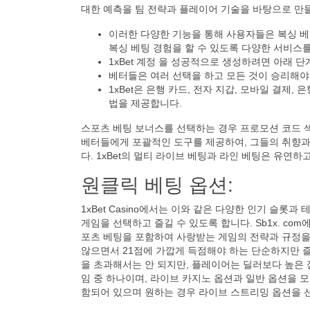
대한 예측을 팀 전략과 플레이어 기술을 바탕으로 만들
이러한 다양한 기능을 통해 사용자들은 복싱 베팅
복싱 베팅 경험을 할 수 있도록 다양한 서비스
1xBet 계정 을 성공적으로 생성하려면 아래 단
베터들은 여러 선택을 하고 모든 것이 승리해야
1xBet은 은행 카드, 전자 지갑, 모바일 결제,
법을 제공합니다.
스포츠 베팅 보너스를 선택하는 경우 프로모션 코드 섹션
베터들에게 포괄적인 도구를 제공하여, 그들의 취향과
다. 1xBet의 멀티 라이브 베팅과 라인 베팅은 유연
원클릭 베팅 옵션:
1xBet Casino에서는 이와 같은 다양한 인기 슬
게임을 선택하고 즐길 수 있도록 합니다. Sb1x. com
포츠 베팅을 포함하여 사랑받는 게임의 전략과 규정을
않으면서 21점에 가깝게 득점해야 하는 단순하지만 즐
을 초과해서는 안 되지만, 플레이어는 딜러보다 높은 
임 중 하나이며, 라이브 카지노 옵션과 일반 옵션을 모
함되어 있으며 원하는 경우 라이브 스트리밍 옵션을 