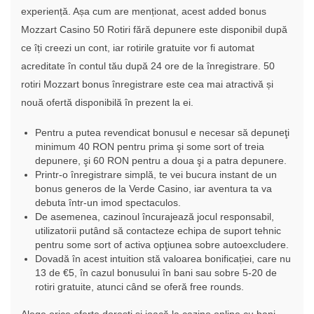
experiență. Așa cum are menționat, acest added bonus
Mozzart Casino 50 Rotiri fără depunere este disponibil după
ce îți creezi un cont, iar rotirile gratuite vor fi automat
acreditate în contul tău după 24 ore de la înregistrare. 50
rotiri Mozzart bonus înregistrare este cea mai atractivă și
nouă ofertă disponibilă în prezent la ei.
Pentru a putea revendicat bonusul e necesar să depuneţi
minimum 40 RON pentru prima şi some sort of treia
depunere, şi 60 RON pentru a doua şi a patra depunere.
Printr-o înregistrare simplă, te vei bucura instant de un
bonus generos de la Verde Casino, iar aventura ta va
debuta într-un imod spectaculos.
De asemenea, cazinoul încurajează jocul responsabil,
utilizatorii putând să contacteze echipa de suport tehnic
pentru some sort of activa opţiunea sobre autoexcludere.
Dovadă în acest intuition stă valoarea bonificației, care nu
13 de €5, în cazul bonusului în bani sau sobre 5-20 de
rotiri gratuite, atunci când se oferă free rounds.