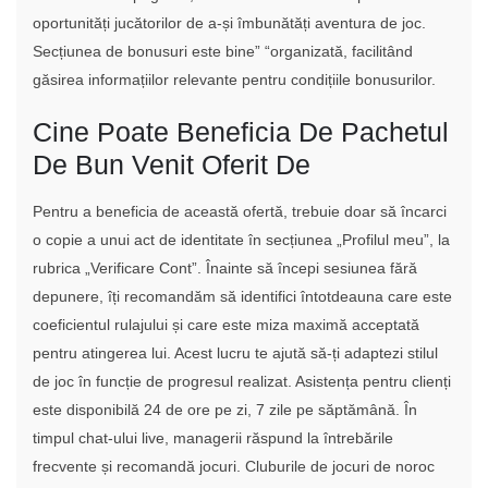
oportunități jucătorilor de a-și îmbunătăți aventura de joc.
Secțiunea de bonusuri este bine” “organizată, facilitând
găsirea informațiilor relevante pentru condițiile bonusurilor.
Cine Poate Beneficia De Pachetul
De Bun Venit Oferit De
Pentru a beneficia de această ofertă, trebuie doar să încarci
o copie a unui act de identitate în secțiunea „Profilul meu”, la
rubrica „Verificare Cont”. Înainte să începi sesiunea fără
depunere, îți recomandăm să identifici întotdeauna care este
coeficientul rulajului și care este miza maximă acceptată
pentru atingerea lui. Acest lucru te ajută să-ți adaptezi stilul
de joc în funcție de progresul realizat. Asistența pentru clienți
este disponibilă 24 de ore pe zi, 7 zile pe săptămână. În
timpul chat-ului live, managerii răspund la întrebările
frecvente și recomandă jocuri. Cluburile de jocuri de noroc