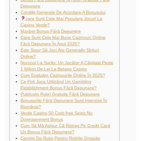
Depunere
Condiții Generale De Acordare A Bonusului
care Sunt Cele Mai Populare Jocuri La
Casino Verde?
Maxbet Bonus Fără Depunere
Care Sunt Cele Mai Bune Cazinouri Online
Fără Depunere În Anul 2025?
Este Sigur Să Joci Are Generally Sloturi
Online?
Norocul I-a Surâs: Un Jucător A Câștigat Peste
1 Milion De Lei La Betano Casino
Cum Evaluăm Cazinourile Online În 2025?
Ce Poți Juca Utilizând Un Gambling
Establishment Bonus Fără Depunere?
Publicwin Rotiri Gratuite Fără Depunere
Bonusurile Fără Depunere Sunt Interzise În
România?
Verde Casino 50 Cost-free Spins No
Downpayment Bonus
Cum Să Mă Asigur Că Retrag Pe Credit Card
Un Bonus Fără Depunere?
Cerințe De Rulaj Pentru Rotirile Gratuite