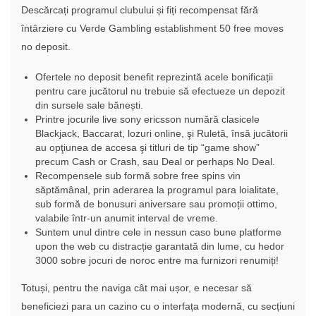
Descărcați programul clubului și fiți recompensat fără
întârziere cu Verde Gambling establishment 50 free moves
no deposit.
Ofertele no deposit benefit reprezintă acele bonificații
pentru care jucătorul nu trebuie să efectueze un depozit
din sursele sale bănești.
Printre jocurile live sony ericsson numără clasicele
Blackjack, Baccarat, lozuri online, şi Ruletă, însă jucătorii
au opţiunea de accesa şi titluri de tip “game show”
precum Cash or Crash, sau Deal or perhaps No Deal.
Recompensele sub formă sobre free spins vin
săptămânal, prin aderarea la programul para loialitate,
sub formă de bonusuri aniversare sau promoții ottimo,
valabile într-un anumit interval de vreme.
Suntem unul dintre cele in nessun caso bune platforme
upon the web cu distracție garantată din lume, cu hedor
3000 sobre jocuri de noroc entre ma furnizori renumiți!
Totuși, pentru the naviga cât mai ușor, e necesar să
beneficiezi para un cazino cu o interfața modernă, cu secțiuni