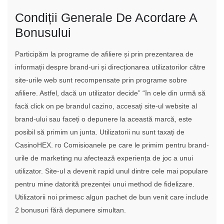
Condiții Generale De Acordare A
Bonusului
Participăm la programe de afiliere și prin prezentarea de
informații despre brand-uri și direcționarea utilizatorilor către
site-urile web sunt recompensate prin programe sobre
afiliere. Astfel, dacă un utilizator decide” “în cele din urmă să
facă click on pe brandul cazino, accesați site-ul website al
brand-ului sau faceți o depunere la această marcă, este
posibil să primim un junta. Utilizatorii nu sunt taxați de
CasinoHEX. ro Comisioanele pe care le primim pentru brand-
urile de marketing nu afectează experiența de joc a unui
utilizator. Site-ul a devenit rapid unul dintre cele mai populare
pentru mine datorită prezenței unui method de fidelizare.
Utilizatorii noi primesc algun pachet de bun venit care include
2 bonusuri fără depunere simultan.