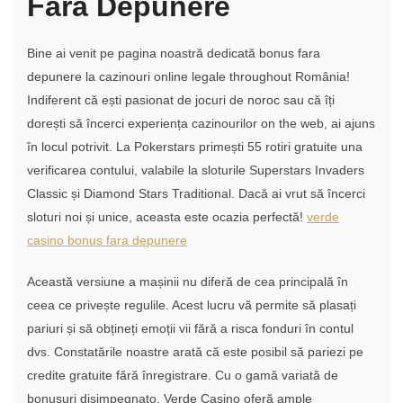
Fără Depunere
Bine ai venit pe pagina noastră dedicată bonus fara
depunere la cazinouri online legale throughout România!
Indiferent că ești pasionat de jocuri de noroc sau că îți
dorești să încerci experiența cazinourilor on the web, ai ajuns
în locul potrivit. La Pokerstars primești 55 rotiri gratuite una
verificarea contului, valabile la sloturile Superstars Invaders
Classic și Diamond Stars Traditional. Dacă ai vrut să încerci
sloturi noi și unice, aceasta este ocazia perfectă!
verde
casino bonus fara depunere
Această versiune a mașinii nu diferă de cea principală în
ceea ce privește regulile. Acest lucru vă permite să plasați
pariuri și să obțineți emoții vii fără a risca fonduri în contul
dvs. Constatările noastre arată că este posibil să pariezi pe
credite gratuite fără înregistrare. Cu o gamă variată de
bonusuri disimpegnato, Verde Casino oferă ample