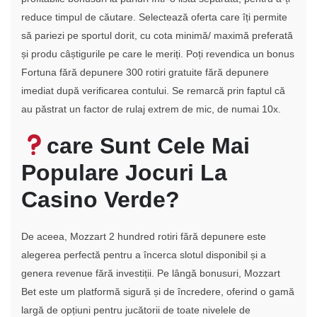
reduce timpul de căutare. Selectează oferta care îți permite
să pariezi pe sportul dorit, cu cota minimă/ maximă preferată
și produ câștigurile pe care le meriți. Poți revendica un bonus
Fortuna fără depunere 300 rotiri gratuite fără depunere
imediat după verificarea contului. Se remarcă prin faptul că
au păstrat un factor de rulaj extrem de mic, de numai 10x.
care Sunt Cele Mai
Populare Jocuri La
Casino Verde?
De aceea, Mozzart 2 hundred rotiri fără depunere este
alegerea perfectă pentru a încerca slotul disponibil și a
genera revenue fără investiții. Pe lângă bonusuri, Mozzart
Bet este um platformă sigură și de încredere, oferind o gamă
largă de opțiuni pentru jucătorii de toate nivelele de