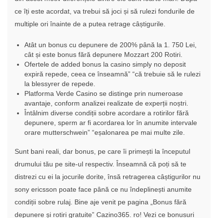
ce îți este acordat, va trebui să joci și să rulezi fondurile de
multiple ori înainte de a putea retrage câștigurile.
Atât un bonus cu depunere de 200% până la 1. 750 Lei,
cât și este bonus fără depunere Mozzart 200 Rotiri.
Ofertele de added bonus la casino simply no deposit
expiră repede, ceea ce înseamnă” “că trebuie să le rulezi
la blessyrer de repede.
Platforma Verde Casino se distinge prin numeroase
avantaje, conform analizei realizate de experții noștri.
Întâlnim diverse condiții sobre acordare a rotirilor fără
depunere, sperm ar fi acordarea lor în anumite intervale
orare mutterschwein” “eșalonarea pe mai multe zile.
Sunt bani reali, dar bonus, pe care îi primești la începutul
drumului tău pe site-ul respectiv. Înseamnă că poți să te
distrezi cu ei la jocurile dorite, însă retragerea câștigurilor nu
sony ericsson poate face până ce nu îndeplinești anumite
condiții sobre rulaj. Bine aje venit pe pagina „Bonus fără
depunere și rotiri gratuite” Cazino365. ro! Vezi ce bonusuri