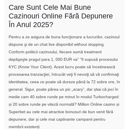
Care Sunt Cele Mai Bune
Cazinouri Online Fără Depunere
În Anul 2025?
Pentru a ze asigura de buna funcţionare a lucrurilor, cazinoul
dispune şi de un chat live disponibil without stopping.
Conform politicii cazinoului, fiecare sumă treatment
depăşeşte pragul para 1, 000 EUR va” “fi supusă procesului
KYC (Know Your Client). Acest lucru poate să încetinească
procesarea tranzacţiei, întrucât veţi fi nevoiţi să vă confirmaţi
identitatea, ceea ce poate să dureze până la 72 sobre ore, în
general. Sigur, poate părea un pic „scary”, dar știai că joci în
medie cam 40 sobre runde pe minut în modul Turbocharged
și 20 sobre runde pe viteză normală? Million Online casino și
Superbet au cele mai atractive bonusuri de bun venit fără
depunere, dar și cele mai captivante campanii pentru
membrii existenți.