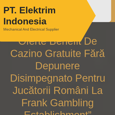
Skip
PT. Elektrim
to
content
Indonesia
Mechanical And Electrical Supplier
Oferte Benefit De
Cazino Gratuite Fără
Depunere
Disimpegnato Pentru
Jucătorii Români La
Frank Gambling