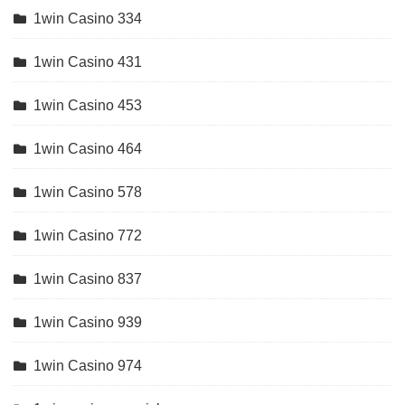
1win Casino 334
1win Casino 431
1win Casino 453
1win Casino 464
1win Casino 578
1win Casino 772
1win Casino 837
1win Casino 939
1win Casino 974