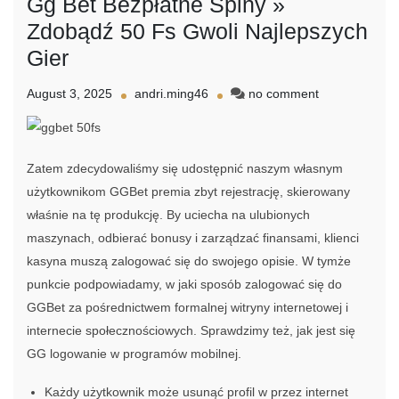
Gg Bet Bezpłatne Spiny »
Zdobądź 50 Fs Gwoli Najlepszych
Gier
on
August 3, 2025
andri.ming46
no comment
Gg
Bet
Bezpłatne
Spiny
Zatem zdecydowaliśmy się udostępnić naszym własnym
»
użytkownikom GGBet premia zbyt rejestrację, skierowany
Zdobądź
właśnie na tę produkcję. By uciecha na ulubionych
50
Fs
maszynach, odbierać bonusy i zarządzać finansami, klienci
Gwoli
kasyna muszą zalogować się do swojego opisie. W tymże
Najlepszych
punkcie podpowiadamy, w jaki sposób zalogować się do
Gier
GGBet za pośrednictwem formalnej witryny internetowej i
internecie społecznościowych. Sprawdzimy też, jak jest się
GG logowanie w programów mobilnej.
Każdy użytkownik może usunąć profil w przez internet