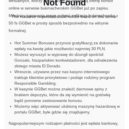
Not Found
Not Found
wirtualnych, którzy mogą liczyć na ogromną ofertę konsol
online w serwisie bukmacherskim GGBet już po zapisu.
Miłośnicy typowania mogą pobrać aplikację bukmacherską
The resource requested could not be found on this server!
The resource requested could not be found on this server!
50 fs GGBet w prosty sposób bezpośrednio na witrynie
formalnej.
Hot Summer Bonuses przynosi gratyfikacyj za dokonanie
wpłaty na kwotę jakie możliwości najmniej 30 PLN.
Możesz wyruszyć w wyprawę do dżungli spośród
Gonzalo, hiszpańskim konkwistadorem, dla odnalezienia
złotego miasta El Dorado.
Wreszcie, używane przez nas kasyno internetowego
traktuje klientów priorytetowo i podaje rodzimy program
Responsible Gambling.
W kasynie GGBet można znaleźć darmowe spiny z
brakiem depozytu, które da się wymienić na gotówkę
bądź ponowne zastosowanie bonusu.
Możemy więc aktywować ulubioną maszynę hazardową w
portalu GGBet, byle gdzie się znajdujemy.
Najpopularniejszym rodzajem płatności jest wpłata bankowy,