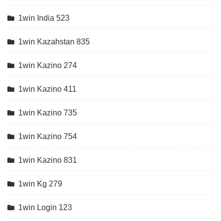
1win India 523
1win Kazahstan 835
1win Kazino 274
1win Kazino 411
1win Kazino 735
1win Kazino 754
1win Kazino 831
1win Kg 279
1win Login 123