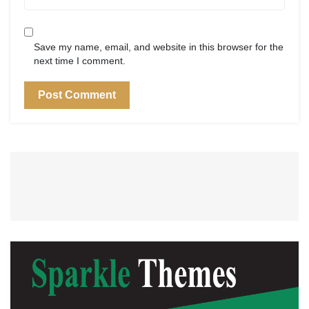
Save my name, email, and website in this browser for the
next time I comment.