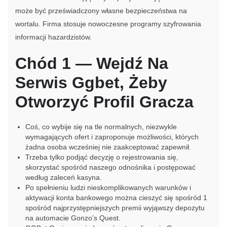
może być przeświadczony własne bezpieczeństwa na
wortalu. Firma stosuje nowoczesne programy szyfrowania
informacji hazardzistów.
Chód 1 — Wejdź Na
Serwis Ggbet, Żeby
Otworzyć Profil Gracza
Coś, co wybije się na tle normalnych, niezwykle
wymagających ofert i zaproponuje możliwości, których
żadna osoba wcześniej nie zaakceptować zapewnił.
Trzeba tylko podjąć decyzję o rejestrowania się,
skorzystać spośród naszego odnośnika i postępować
według zaleceń kasyna.
Po spełnieniu ludzi nieskomplikowanych warunków i
aktywacji konta bankowego można cieszyć się spośród 1
spośród najprzystępniejszych premii wyjąwszy depozytu
na automacie Gonzo’s Quest.