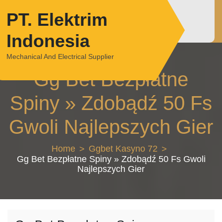
Skip
PT. Elektrim
to
content
Indonesia
Mechanical And Electrical Supplier
Gg Bet Bezpłatne
Spiny » Zdobądź 50 Fs
Gwoli Najlepszych Gier
Home
Ggbet Kasyno 72
Gg Bet Bezpłatne Spiny » Zdobądź 50 Fs Gwoli
Najlepszych Gier