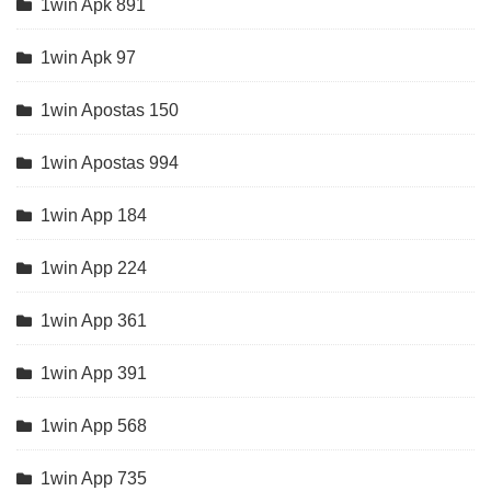
1win Apk 891
1win Apk 97
1win Apostas 150
1win Apostas 994
1win App 184
1win App 224
1win App 361
1win App 391
1win App 568
1win App 735