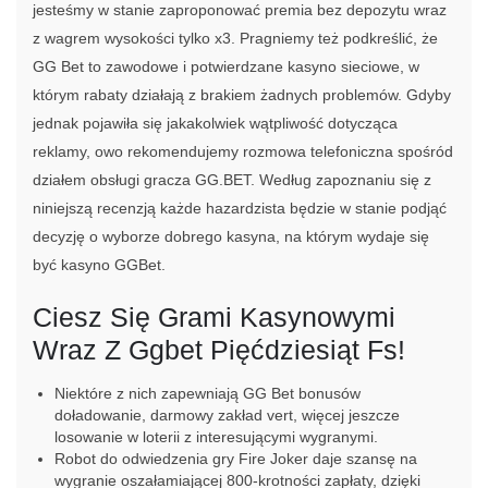
jesteśmy w stanie zaproponować premia bez depozytu wraz
z wagrem wysokości tylko x3. Pragniemy też podkreślić, że
GG Bet to zawodowe i potwierdzane kasyno sieciowe, w
którym rabaty działają z brakiem żadnych problemów. Gdyby
jednak pojawiła się jakakolwiek wątpliwość dotycząca
reklamy, owo rekomendujemy rozmowa telefoniczna spośród
działem obsługi gracza GG.BET. Według zapoznaniu się z
niniejszą recenzją każde hazardzista będzie w stanie podjąć
decyzję o wyborze dobrego kasyna, na którym wydaje się
być kasyno GGBet.
Ciesz Się Grami Kasynowymi
Wraz Z Ggbet Pięćdziesiąt Fs!
Niektóre z nich zapewniają GG Bet bonusów
doładowanie, darmowy zakład vert, więcej jeszcze
losowanie w loterii z interesującymi wygranymi.
Robot do odwiedzenia gry Fire Joker daje szansę na
wygranie oszałamiającej 800-krotności zapłaty, dzięki