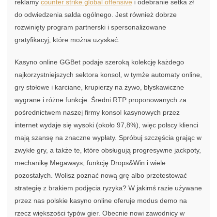
reklamy
counter strike global offensive
i odebranie setka zł
do odwiedzenia salda ogólnego. Jest również dobrze
rozwinięty program partnerski i spersonalizowane
gratyfikacyj, które można uzyskać.
Kasyno online GGBet podaje szeroką kolekcję każdego
najkorzystniejszych sektora konsol, w tymże automaty online,
gry stołowe i karciane, krupierzy na żywo, błyskawiczne
wygrane i różne funkcje. Średni RTP proponowanych za
pośrednictwem naszej firmy konsol kasynowych przez
internet wydaje się wysoki (około 97,8%), więc polscy klienci
mają szansę na znaczne wypłaty. Spróbuj szczęścia grając w
zwykłe gry, a także te, które obsługują progresywne jackpoty,
mechanikę Megaways, funkcję Drops&Win i wiele
pozostałych. Wolisz poznać nową grę albo przetestować
strategię z brakiem podjęcia ryzyka? W jakimś razie używane
przez nas polskie kasyno online oferuje modus demo na
rzecz większości typów gier. Obecnie nowi zawodnicy w