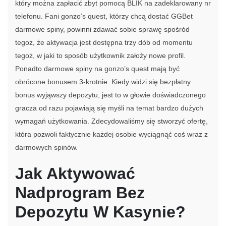
który można zapłacić zbyt pomocą BLIK na zadeklarowany nr
telefonu. Fani gonzo’s quest, którzy chcą dostać GGBet
darmowe spiny, powinni zdawać sobie sprawę spośród
tegoż, że aktywacja jest dostępna trzy dób od momentu
tegoż, w jaki to sposób użytkownik założy nowe profil.
Ponadto darmowe spiny na gonzo’s quest mają być
obrócone bonusem 3-krotnie. Kiedy widzi się bezpłatny
bonus wyjąwszy depozytu, jest to w głowie doświadczonego
gracza od razu pojawiają się myśli na temat bardzo dużych
wymagań użytkowania. Zdecydowaliśmy się stworzyć ofertę,
która pozwoli faktycznie każdej osobie wyciągnąć coś wraz z
darmowych spinów.
Jak Aktywować
Nadprogram Bez
Depozytu W Kasynie?