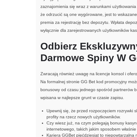
zaznajomienia się wraz z warunkami użytkowani
że odrzucić są one wygórowane, jest to wskazane 
premia za rejestrację bez depozytu. Wpłata depoz
wyłącznie dla zarejestrowanych użytkowników ka
Odbierz Ekskluzyw
Darmowe Spiny W G
Zwracają również uwagę na licencje konsol i ofer
Na formalnej stronie GG Bet kod promocyjny możn
bonusowy od czasu jednego spośród partnerów b
wpisana w najlepsze grunt w czasie zapisu.
Upewnij się, że przed rozpoczęciem rozrywki s
profity na rzecz nowych użytkowników.
Czy wiesz już, na czym polegają bonusy kasy
internetowego, takich jakim sposobem właśni
Kariera GGBet pięćdziesiąt to niepowtarzalna