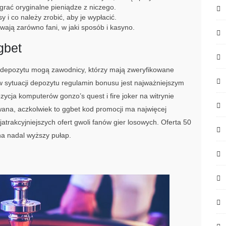
rać oryginalne pieniądze z niczego.
 co należy zrobić, aby je wypłacić.
wają zarówno fani, w jaki sposób i kasyno.
gbet
 depozytu mogą zawodnicy, którzy mają zweryfikowane
w sytuacji depozytu regulamin bonusu jest najważniejszym
ycja komputerów gonzo’s quest i fire joker na witrynie
ana, aczkolwiek to ggbet kod promocji ma najwięcej
atrakcyjniejszych ofert gwoli fanów gier losowych. Oferta 50
a nadal wyższy pułap.