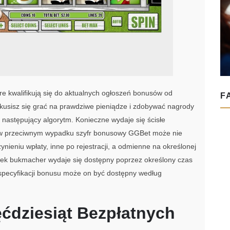
 kwalifikują się do aktualnych ogłoszeń bonusów od
F
skusisz się grać na prawdziwe pieniądze i zdobywać nagrody
 następujący algorytm. Konieczne wydaje się ścisłe
 w przeciwnym wypadku szyfr bonusowy GGBet może nie
nieniu wpłaty, inne po rejestracji, a odmienne na określonej
tek bukmacher wydaje się dostępny poprzez określony czas
 specyfikacji bonusu może on być dostępny według
ćdziesiąt Bezpłatnych