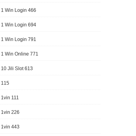
1 Win Login 466
1 Win Login 694
1 Win Login 791
1 Win Online 771
10 Jili Slot 613
115
1vin 111
1vin 226
1vin 443