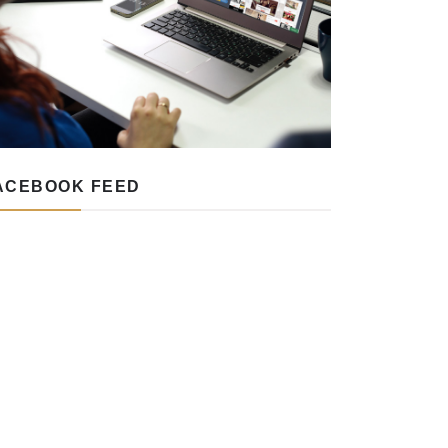
ACEBOOK FEED