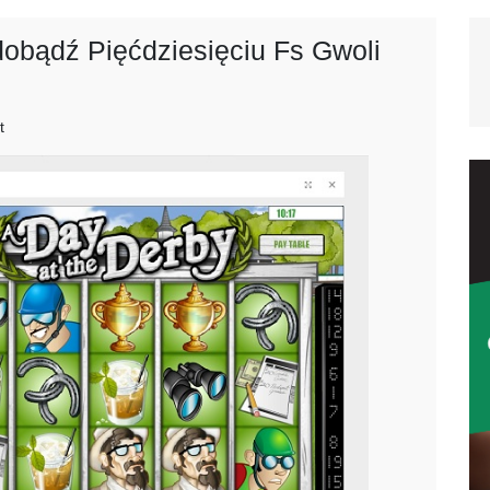
obądź Pięćdziesięciu Fs Gwoli
on
t
Gg
Bet
Darmowe
Spiny
»
Zdobądź
Pięćdziesięciu
Fs
Gwoli
Najkorzystniejszych
Konsol