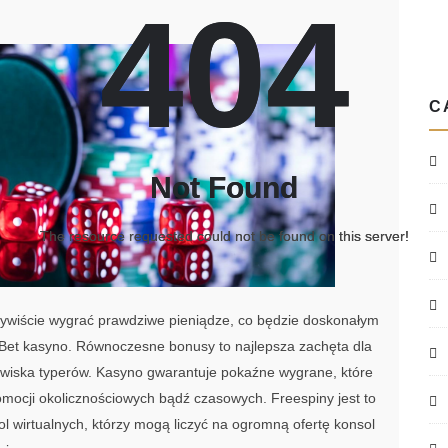
404
404
C
Not Found
Not Found
The resource requested could not be found on this server!
The resource requested could not be found on this server!
zywiście wygrać prawdziwe pieniądze, co będzie doskonałym
et kasyno. Równoczesne bonusy to najlepsza zachęta dla
wiska typerów. Kasyno gwarantuje pokaźne wygrane, które
ocji okolicznościowych bądź czasowych. Freespiny jest to
l wirtualnych, którzy mogą liczyć na ogromną ofertę konsol