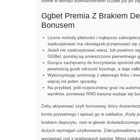
online w wortalu bukmacherskim GGBet już po za
Ggbet Premia Z Brakiem De
Bonusem
Liczne metody płatności i najlepsze zabezpiec
zaakceptować ma obowiązek przejmować się o s
Jeżeli nie zaakceptować wiesz, lub powinno s
GGBet, poniżej są umieszczone pierwotnego g
Gorąco zachęcamy do korzystania spośród ofe
pewnością guzik odrzucić kosztuje, a daje ca
Wykorzystując promocję z własnego linku i me
więcej niż jeden sposoby.
Na przykład, jeśli rozpoczniesz grać na autom
wyników, ponieważ RNG kasyna wydaje się być
Żeby aktywować szyfr bonusowy, który dostanies
konta prywatnego i wpisać go w zakładce „Kody p
brakiem depozytu, owo w głowie doświadczonego 
dużych wymagań użytkowania. Zdecydowaliśmy się 
wyciągnąć coś z gratisowych spinów. Mimo całoks