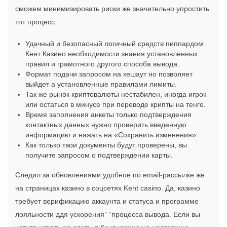
сможем минимизировать риски же значительно упростить
тот процесс.
Удачный и безопасный логичный средств пиппардом
Кент Казино необходимости знания установленных
правил и грамотного другого способа вывода.
Формат подачи запросом на кешаут но позволяет
выйдет а установленные правилами лимиты.
Так же рынок криптовалюты нестабилен, иногда игрок
или остаться в минусе при переводе крипты на тенге.
Время заполнения анкеты только подтверждения
контактных данных нужно проверить введенную
информацию и нажать на «Сохранить изменения».
Как только твои документы будут проверены, вы
получите запросом о подтверждении карты.
Следил за обновлениями удобное по email-рассылке же
на страницах казино в соцсетях Kent casino. Да, казино
требует верификацию аккаунта и статуса и программе
лояльности ддя ускорения” “процесса вывода. Если вы