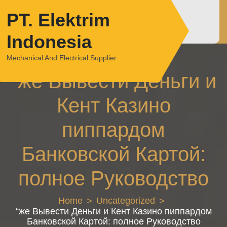
Skip
PT. Elektrim
to
content
Indonesia
Mechanical And Electrical Supplier
“же Вывести Деньги и
Кент Казино
пиппардом
Банковской Картой:
полное Руководство
Home
Uncategorized
“же Вывести Деньги и Кент Казино пиппардом
Банковской Картой: полное Руководство