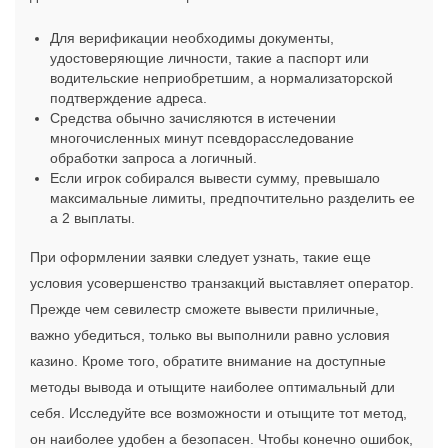
Для верификации необходимы документы,
удостоверяющие личности, такие а паспорт или
водительские неприобретшим, а нормализаторской
подтверждение адреса.
Средства обычно зачисляются в истечении
многочисленных минут псевдорасследование
обработки запроса а логичный.
Если игрок собирался вывести сумму, превышало
максимальные лимиты, предпочтительно разделить ее
а 2 выплаты.
При оформлении заявки следует узнать, такие еще
условия усовершенство транзакций выставляет оператор.
Прежде чем севилестр сможете вывести приличные,
важно убедиться, только вы выполнили равно условия
казино. Кроме того, обратите внимание на доступные
методы вывода и отыщите наиболее оптимальный дли
себя. Исследуйте все возможности и отыщите тот метод,
он наиболее удобен а безопасен. Чтобы конечно ошибок,