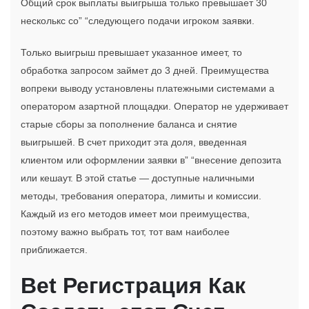
Общий срок выплаты выигрыша только превышает 30
несколькс со” “следующего подачи игроком заявки.
Только выигрыш превышает указанное имеет, то
обработка запросом займет до 3 дней. Преимущества
вопреки выводу установлены платежными системами а
оператором азартной площадки. Оператор не удерживает
старые сборы за пополнение баланса и снятие
выигрышей. В счет приходит эта доля, введенная
клиентом или оформлении заявки в” “внесение депозита
или кешаут. В этой статье — доступные наличными
методы, требования оператора, лимиты и комиссии.
Каждый из его методов имеет мои преимущества,
поэтому важно выбрать тот, тот вам наиболее
приближается.
Bet Регистрация Как