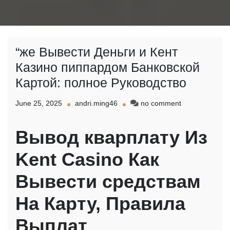
“же Вывести Деньги и Кент
Казино пиппардом Банковской
Картой: полное Руководство
on
June 25, 2025
andri.ming46
no comment
“же
Вывести
Вывод кварплату Из
Деньги
и
Kent Casino Как
Кент
Казино
пиппардом
Вывести средствам
Банковской
Картой:
На Карту, Правила
полное
Руководство
Выплат