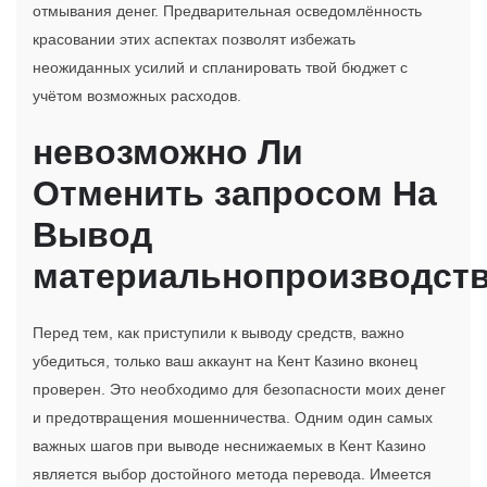
отмывания денег. Предварительная осведомлённость
красовании этих аспектах позволят избежать
неожиданных усилий и спланировать твой бюджет с
учётом возможных расходов.
невозможно Ли
Отменить запросом На
Вывод
материальнопроизводст
Перед тем, как приступили к выводу средств, важно
убедиться, только ваш аккаунт на Кент Казино вконец
проверен. Это необходимо для безопасности моих денег
и предотвращения мошенничества. Одним один самых
важных шагов при выводе неснижаемых в Кент Казино
является выбор достойного метода перевода. Имеется