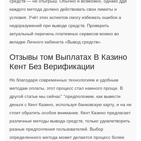
средств ― не отыгрыш. Обычно и возможно, однако ддя
каждого метода должно действовать свои лимиты и
условия. Учёт этих аспектов смогу избежать ошибок а
недоразумений при выводе средств. Проверить
актуальный перечень платежных сервисов можно во
вкладке Личного кабинета «Вывод средств».
Отзывы том Выплатах В Казино
Кент Без Верификации
Но благодаря современных технологиям и удобным
методам оплаты, этот процесс стал намного проще. В
другой статье мы сейчас” “предположим, как вывести
деньги с Кент Казино, используя банковскую карту, и на не
стоит обратить особое внимание. Кент Казино предлагает
различные методы вывода средств, только удовлетворить
разные предпочтения пользователей. Выбор
определенного метода может делается процесс более