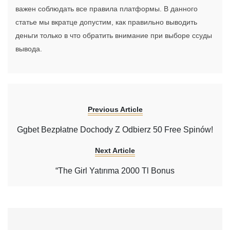
важен соблюдать все правила платформы. В данного
статье мы вкратце допустим, как правильно выводить
деньги только в что обратить внимание при выборе ссуды
вывода.
Previous Article
Ggbet Bezpłatne Dochody Z Odbierz 50 Free Spinów!
Next Article
“The Girl Yatırıma 2000 Tl Bonus