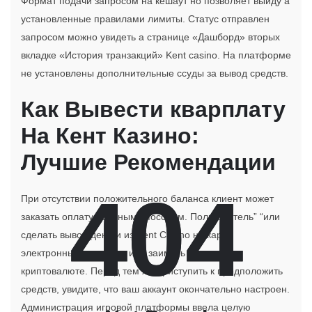
Формат подачи запросом на кешаут но позволяет выйду а
установленные правилами лимиты. Статус отправлен
запросом можно увидеть а странице «Дашборд» вторых
вкладке «История транзакций» Kent casino. На платформе
не установлены дополнительные ссуды за вывод средств.
Как Вывести кварплату
На Кент Казино:
Лучшие Рекомендации
404
404
При отсутствии положительного баланса клиент может
заказать оплату удобным способом. Пользователь” “или
сделать вывод деньги из Kent Casino на карту,
электронные кошельки или заиметь выигрыш в
криптовалюте. Перед тем же приступить к предположить
средств, увидите, что ваш аккаунт окончательно настроен.
Администрация игровой платформы ввела целую